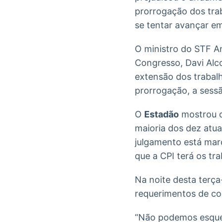
prorrogação dos tra
se tentar avançar em
O ministro do STF A
Congresso, Davi Alco
extensão dos trabalh
prorrogação, a sessão
O
Estadão
mostrou q
maioria dos dez atu
julgamento está mar
que a CPI terá os tr
Na noite desta terça
requerimentos de co
“Não podemos esquec