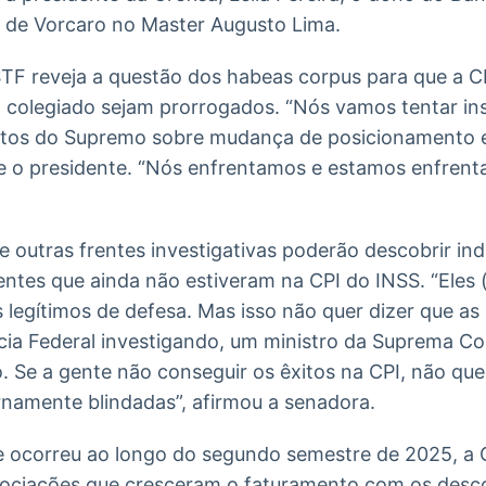
o de Vorcaro no Master Augusto Lima.
STF reveja a questão dos habeas corpus para que a C
 colegiado sejam prorrogados. “Nós vamos tentar ins
ntos do Supremo sobre mudança de posicionamento 
se o presidente. “Nós enfrentamos e estamos enfrent
 outras frentes investigativas poderão descobrir ind
ntes que ainda não estiveram na CPI do INSS. “Eles 
legítimos de defesa. Mas isso não quer dizer que as
ia Federal investigando, um ministro da Suprema Co
o. Se a gente não conseguir os êxitos na CPI, não que
rnamente blindadas”, afirmou a senadora.
ue ocorreu ao longo do segundo semestre de 2025, a 
sociações que cresceram o faturamento com os desco