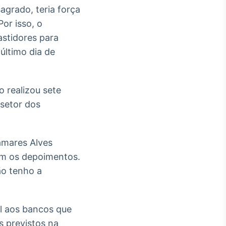
agrado, teria força
or isso, o
astidores para
último dia de
 realizou sete
 setor dos
amares Alves
om os depoimentos.
ão tenho a
l aos bancos que
s previstos na