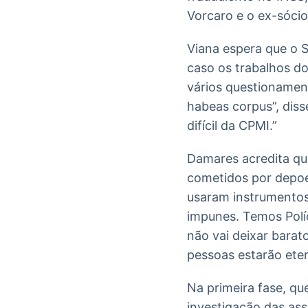
Vorcaro e o ex-sóci
Viana espera que o 
caso os trabalhos do
vários questioname
habeas corpus”, dis
difícil da CPMI.”
Damares acredita que
cometidos por depoe
usaram instrumentos 
impunes. Temos Políc
não vai deixar barat
pessoas estarão ete
Na primeira fase, q
investigação das as