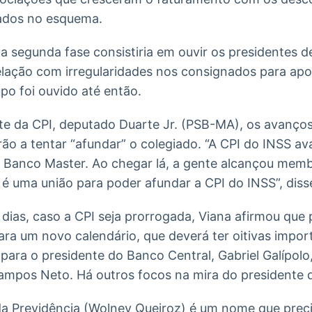
gados no esquema.
a segunda fase consistiria em ouvir os presidentes de
elação com irregularidades nos consignados para ap
po foi ouvido até então.
nte da CPI, deputado Duarte Jr. (PSB-MA), os avanço
ão a tentar “afundar” o colegiado. “A CPI do INSS a
 Banco Master. Ao chegar lá, a gente alcançou memb
é uma união para poder afundar a CPI do INSS”, diss
dias, caso a CPI seja prorrogada, Viana afirmou que
ara um novo calendário, que deverá ter oitivas import
para o presidente do Banco Central, Gabriel Galípolo
ampos Neto. Há outros focos na mira do presidente d
 da Previdência (Wolney Queiroz) é um nome que prec