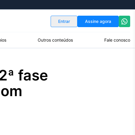
Indicadores
Conversor de Moedas
Entrar
Assine agora
ios
Outros conteúdos
Fale conosco
2ª fase
com