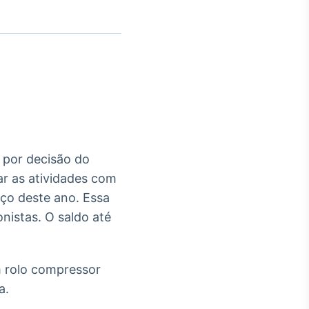
Crédito
Em breve
a por decisão do
ar as atividades com
eço deste ano. Essa
nistas. O saldo até
um rolo compressor
a.