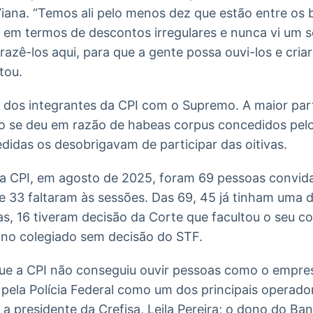
Viana. “Temos ali pelo menos dez que estão entre os
 em termos de descontos irregulares e nunca vi um s
trazê-los aqui, para que a gente possa ouvi-los e cria
tou.
s dos integrantes da CPI com o Supremo. A maior par
o se deu em razão de habeas corpus concedidos pelo
idas os desobrigavam de participar das oitivas.
da CPI, em agosto de 2025, foram 69 pessoas convi
 33 faltaram às sessões. Das 69, 45 já tinham uma 
s, 16 tiveram decisão da Corte que facultou o seu 
 no colegiado sem decisão do STF.
que a CPI não conseguiu ouvir pessoas como o empres
 pela Polícia Federal como um dos principais operad
 a presidente da Crefisa, Leila Pereira; o dono do Ba