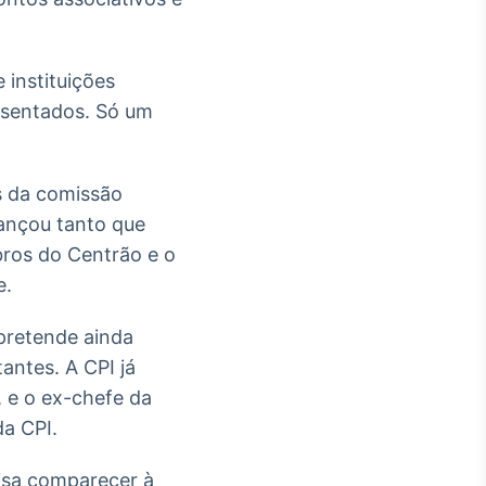
 instituições
osentados. Só um
s da comissão
vançou tanto que
ros do Centrão e o
e.
 pretende ainda
antes. A CPI já
, e o ex-chefe da
a CPI.
isa comparecer à