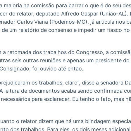
 maioria na comissão para barrar o que é do seu des
cer do relator, deputado Alfredo Gaspar (União-AL). P
enador Carlos Viana (Podemos-MG), já articula nos b
 de um relatório de consenso e impedir um fiasco no 
m a retomada dos trabalhos do Congresso, a comissão
tras seis outras reuniões e apenas um presidente do
Consignado, foi ouvido até então.
ejudicaram os trabalhos, claro”, disse a senadora D
“A leitura de documentos acaba sendo confirmada c
necessários para esclarecer. Eu tenho o fato, mas n
quanto o relator dizem que há uma blindagem especia
to dos trabalhos. Para eles, os dois meses adicionai