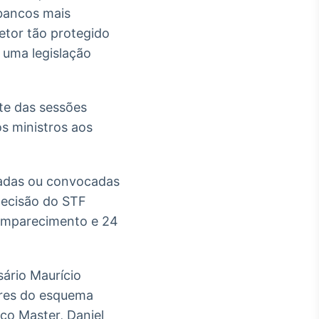
 bancos mais
etor tão protegido
r uma legislação
te das sessões
s ministros aos
dadas ou convocadas
decisão do STF
comparecimento e 24
ário Maurício
ores do esquema
nco Master, Daniel