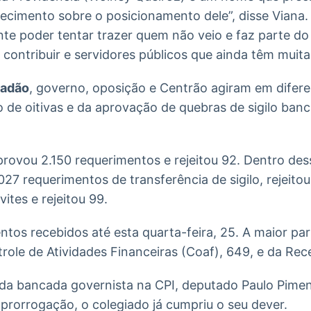
recimento sobre o posicionamento dele”, disse Viana
nte poder tentar trazer quem não veio e faz parte do
ontribuir e servidores públicos que ainda têm muitas
tadão
, governo, oposição e Centrão agiram em dife
de oitivas e da aprovação de quebras de sigilo bancá
aprovou 2.150 requerimentos e rejeitou 92. Dentro des
27 requerimentos de transferência de sigilo, rejeito
tes e rejeitou 99.
os recebidos até esta quarta-feira, 25. A maior pa
ole de Atividades Financeiras (Coaf), 649, e da Rece
da bancada governista na CPI, deputado Paulo Pime
prorrogação, o colegiado já cumpriu o seu dever.