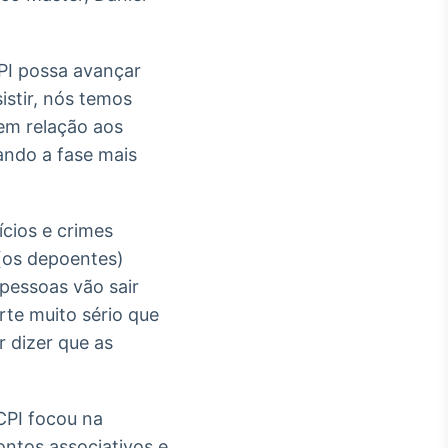
PI possa avançar
istir, nós temos
em relação aos
ando a fase mais
ícios e crimes
(os depoentes)
 pessoas vão sair
rte muito sério que
r dizer que as
CPI focou na
ntos associativos e