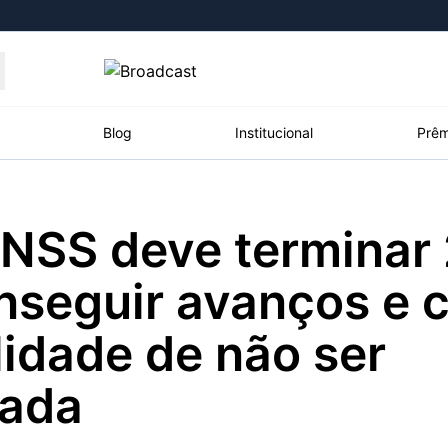
Moedas
Commodities
Blog
Institucional
Prêm
INSS deve terminar 
roadcast
Content
ções
Broadcast
Broadcast
Broadcast
nseguir avanços e 
Político
Energia
White Label
Os bastidores da
O setor de
Plataforma para
lidade de não ser
política em tempo
energia elétrica
conteúdos
real
no Brasil
personalizados
gada
Broadcast
Broadcast
Broadcast
Broadcast