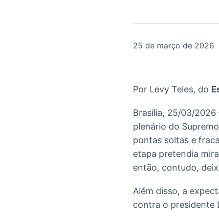
OTC
Datafeed
Plataforma para
APIs para
negociação de
integração de
ativos
conteúdos e
Soluções de
dados
25 de março de 2026
Tecnologia
Broadcast
Broadcast
Radar
Fundos
Por Levy Teles, do
E
Monitoramento
A melhor
inteligente de
plataforma para
notícias e
Brasília, 25/03/2026
analisar fundos
conteúdos
de investimento
plenário do Supremo 
no Brasil
pontas soltas e frac
etapa pretendia mira
então, contudo, deix
Além disso, a expect
contra o presidente 