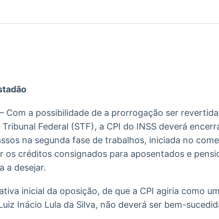
Ticker
Widgets
Wallboard
Curadoria
Cotações e
Componentes
Conteúdos e
Curadoria de
headlines de
para conteúdos e
dados para
conteúdos
notícias
funcionalidades
displays e telas
noticiosos
IA
BroadFast
Gestão de
Tokenização
Investimentos
de ativos
Em breve
Em breve
stadão
Em breve
Em breve
 – Com a possibilidade de a prorrogação ser revertid
Tribunal Federal (STF), a CPI do INSS deverá encerr
assos na segunda fase de trabalhos, iniciada no com
r os créditos consignados para aposentados e pensio
a a desejar.
ativa inicial da oposição, de que a CPI agiria como 
Luiz Inácio Lula da Silva, não deverá ser bem-sucedid