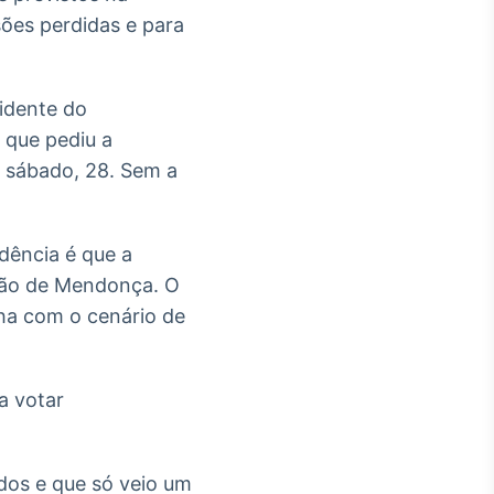
ões perdidas e para
idente do
 que pediu a
e sábado, 28. Sem a
dência é que a
isão de Mendonça. O
ha com o cenário de
a votar
os e que só veio um