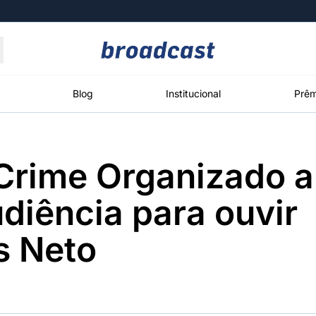
Moedas
Commodities
Blog
Institucional
Prêm
Crime Organizado 
roadcast
Content
ções
Broadcast
Broadcast
Broadcast
diência para ouvir
Político
Energia
White Label
Os bastidores da
O setor de
Plataforma para
 Neto
política em
energia elétrica
conteúdos
tempo real
no Brasil
personalizados
Broadcast
Broadcast
Broadcast
Broadcast