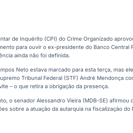
Ticker
Widgets
Wallboard
Curadoria
Cotações e
Componentes
Conteúdos e
Curadoria de
headlines de
para conteúdos e
dados para
conteúdos
notícias
funcionalidades
displays e telas
noticiosos
tar de Inquérito (CPI) do Crime Organizado aprovou
IA
BroadFast
Gestão de
Tokenização
mento para ouvir o ex-presidente do Banco Centra
Investimentos
de ativos
Em breve
Em breve
ência ainda não foi definida.
Em breve
Em breve
mpos Neto estava marcado para esta terça, mas el
Supremo Tribunal Federal (STF) André Mendonça con
te – o que retira a obrigação da presença.
to, o senador Alessandro Vieira (MDB-SE) afirmou
ões sobre a atuação da autarquia na fiscalização do 