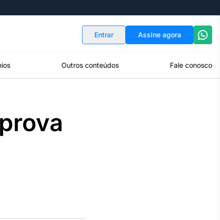
Indicadores
Conversor de Moedas
Entrar
Assine agora
ios
Outros conteúdos
Fale conosco
aprova