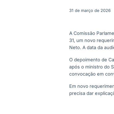
OTC
Datafeed
Plataforma para
APIs para
31 de março de 2026
negociação de
integração de
ativos
conteúdos e
Soluções de
dados
Tecnologia
A Comissão Parlamen
Broadcast
Broadcast
31, um novo requeri
Radar
Fundos
Neto. A data da audi
Monitoramento
A melhor
inteligente de
plataforma para
notícias e
analisar fundos
O depoimento de Ca
conteúdos
de investimento
após o ministro do 
no Brasil
convocação em convi
Em novo requerimen
precisa dar explicaç