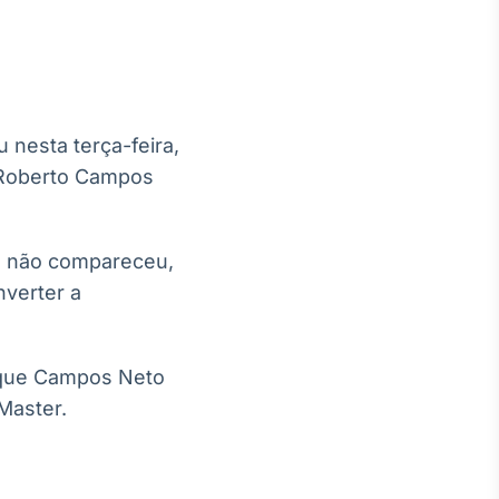
 nesta terça-feira,
Crédito
l Roberto Campos
Em breve
e não compareceu,
verter a
 que Campos Neto
Master.