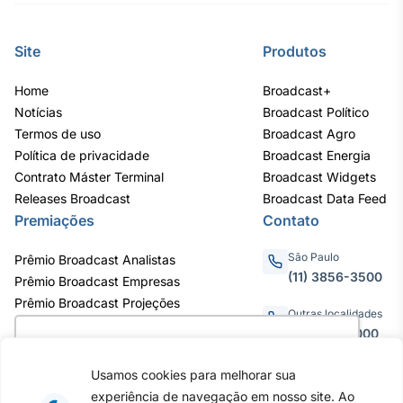
Site
Produtos
Home
Broadcast+
Notícias
Broadcast Político
Termos de uso
Broadcast Agro
Política de privacidade
Broadcast Energia
Contrato Máster Terminal
Broadcast Widgets
Releases Broadcast
Broadcast Data Feed
Premiações
Contato
São Paulo
Prêmio Broadcast Analistas
(11) 3856-3500
Prêmio Broadcast Empresas
Prêmio Broadcast Projeções
Outras localidades
0800.011.3000
Utilizamos cookies para oferecer melhor
experiência, melhorar o desempenho, analisar
Usamos cookies para melhorar sua
como você interage em nosso site e
experiência de navegação em nosso site. Ao