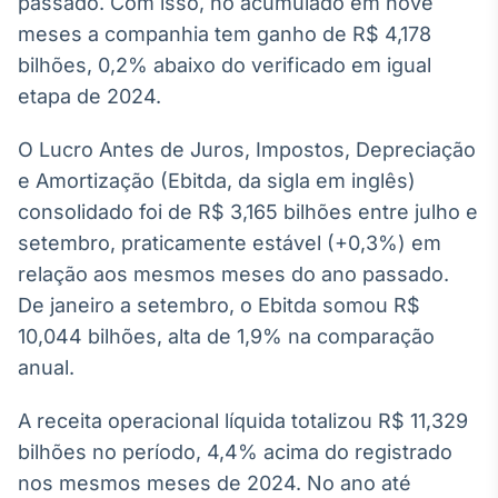
passado. Com isso, no acumulado em nove
Broadcast
White Label
meses a companhia tem ganho de R$ 4,178
Plataforma para
bilhões, 0,2% abaixo do verificado em igual
conteúdos
etapa de 2024.
personalizados
Soluções de Dados
e Conteúdos
O Lucro Antes de Juros, Impostos, Depreciação
e Amortização (Ebitda, da sigla em inglês)
Broadcast
OTC
consolidado foi de R$ 3,165 bilhões entre julho e
Plataforma para
setembro, praticamente estável (+0,3%) em
negociação de
relação aos mesmos meses do ano passado.
ativos
De janeiro a setembro, o Ebitda somou R$
10,044 bilhões, alta de 1,9% na comparação
Broadcast
anual.
Datafeed
APIs para
A receita operacional líquida totalizou R$ 11,329
integração de
conteúdos e
bilhões no período, 4,4% acima do registrado
dados
nos mesmos meses de 2024. No ano até