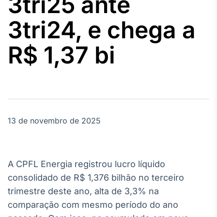
3tri25 ante
Broadcast
Agro
3tri24, e chega a
Tudo sobre o
agronegócio
R$ 1,37 bi
Broadcast
Político
Os bastidores da
política em
tempo real
13 de novembro de 2025
Broadcast
Energia
A CPFL Energia registrou lucro líquido
O setor de
consolidado de R$ 1,376 bilhão no terceiro
energia elétrica
no Brasil
trimestre deste ano, alta de 3,3% na
comparação com mesmo período do ano