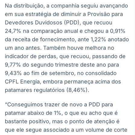
Broadcast
Na distribuição, a companhia seguiu avançando
Curadoria
em sua estratégia de diminuir a Provisão para
Curadoria de
Devedores Duvidosos (PDD), que recuou
conteúdos
24,7% na comparação anual e chegou a 0,91%
noticiosos
Soluções de
da receita de fornecimento, ante 1,22% anotado
Tecnologia
um ano antes. Também houve melhora no
Broadcast
indicador de perdas, que recuou, passando de
Radar
9,77% do segundo trimestre deste ano para
Monitoramento
9,43% ao fim de setembro, no consolidado
inteligente de
notícias e
CPFL Energia, embora permaneça acima dos
conteúdos
patamares regulatórios (8,46%).
Broadcast
“Conseguimos trazer de novo a PDD para
Fundos
patamar abaixo de 1%, o que eu acho que é
A melhor
plataforma para
bastante positivo, mas o ponto de atenção é
analisar fundos
de investimento
que ele segue associado a um volume de corte
no Brasil