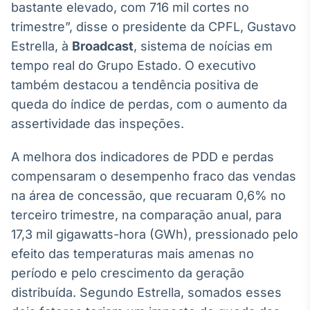
bastante elevado, com 716 mil cortes no
IA
trimestre”, disse o presidente da CPFL, Gustavo
Em breve
Estrella, à
Broadcast
, sistema de noícias em
tempo real do Grupo Estado. O executivo
também destacou a tendência positiva de
queda do índice de perdas, com o aumento da
BroadFast
assertividade das inspeções.
Em breve
A melhora dos indicadores de PDD e perdas
compensaram o desempenho fraco das vendas
na área de concessão, que recuaram 0,6% no
terceiro trimestre, na comparação anual, para
Gestão de
17,3 mil gigawatts-hora (GWh), pressionado pelo
Investimentos
efeito das temperaturas mais amenas no
Em breve
período e pelo crescimento da geração
distribuída. Segundo Estrella, somados esses