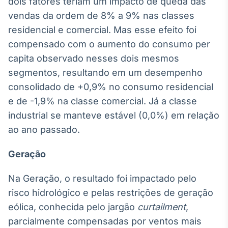
dois fatores teriam um impacto de queda das
Tokenização
vendas da ordem de 8% a 9% nas classes
de ativos
residencial e comercial. Mas esse efeito foi
Em breve
compensado com o aumento do consumo per
capita observado nesses dois mesmos
segmentos, resultando em um desempenho
consolidado de +0,9% no consumo residencial
Crédito
e de -1,9% na classe comercial. Já a classe
Em breve
industrial se manteve estável (0,0%) em relação
ao ano passado.
Geração
Na Geração, o resultado foi impactado pelo
risco hidrológico e pelas restrições de geração
eólica, conhecida pelo jargão
curtailment
,
parcialmente compensadas por ventos mais