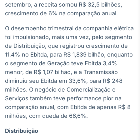
setembro, a receita somou R$ 32,5 bilhões,
Broadcast
Ticker
crescimento de 6% na comparação anual.
Cotações e
headlines de
O desempenho trimestral da companhia elétrica
notícias
foi impulsionado, mais uma vez, pelo segmento
de Distribuição, que registrou crescimento de
Broadcast
11,4% no Ebitda, para R$ 1,839 bilhão, enquanto
Widgets
o segmento de Geração teve Ebitda 3,4%
Componentes
menor, de R$ 1,07 bilhão, e a Transmissão
para conteúdos e
funcionalidades
diminuiu seu Ebitda em 33,6%, para R$ 248
milhões. O negócio de Comercialização e
Serviços também teve performance pior na
Broadcast
Wallboard
comparação anual, com Ebitda de apenas R$ 8
Conteúdos e
milhões, com queda de 66,6%.
dados para
displays e telas
Distribuição