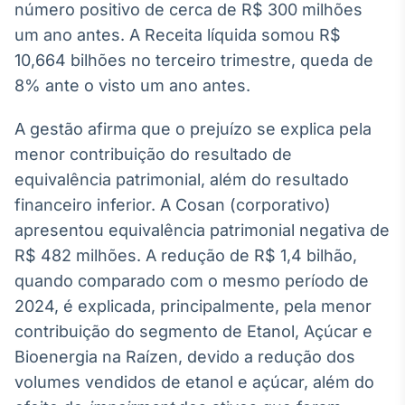
Broadcast
número positivo de cerca de R$ 300 milhões
White Label
um ano antes. A Receita líquida somou R$
Plataforma para
10,664 bilhões no terceiro trimestre, queda de
conteúdos
personalizados
8% ante o visto um ano antes.
Soluções de Dados
e Conteúdos
A gestão afirma que o prejuízo se explica pela
Broadcast
menor contribuição do resultado de
OTC
equivalência patrimonial, além do resultado
Plataforma para
financeiro inferior. A Cosan (corporativo)
negociação de
ativos
apresentou equivalência patrimonial negativa de
R$ 482 milhões. A redução de R$ 1,4 bilhão,
quando comparado com o mesmo período de
Broadcast
Datafeed
2024, é explicada, principalmente, pela menor
APIs para
contribuição do segmento de Etanol, Açúcar e
integração de
Bioenergia na Raízen, devido a redução dos
conteúdos e
dados
volumes vendidos de etanol e açúcar, além do