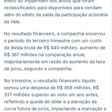
efeito do
impairment
dos ativos que foram
Broadcast
reclassificados para disponíveis para vendam
Ticker
além do efeito da saída da participação acionária
Cotações e
headlines de
da Vale.
notícias
No resultado financeiro, a companhia encerrou
o período do terceiro trimestre com um custo
Broadcast
Widgets
da dívida bruta de R$ 840 milhões, aumento de
Componentes
R$ 387 milhões na comparação anual,
para conteúdos e
majoritariamente em razão do aumento da taxa
funcionalidades
de juros, segundo a companhia.
Broadcast
No trimestre, o resultado financeiro líquido
Wallboard
somou uma despesa de R$ 858 milhões, R$
Conteúdos e
337 milhões superior ao visto um ano antes,
dados para
displays e telas
refletindo a queda do dólar e a elevação da
curva futura de juros, impactando a marcação a