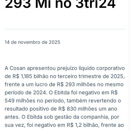
293 Mi no 3tri24
Broadcast
Agro
Tudo sobre o
agronegócio
14 de novembro de 2025
Broadcast
Político
Os bastidores da
política em
A Cosan apresentou prejuízo líquido corporativo
tempo real
de R$ 1,185 bilhão no terceiro trimestre de 2025,
frente a um lucro de R$ 293 milhões no mesmo
Broadcast
período de 2024. O Ebitda foi negativo em R$
Energia
549 milhões no período, também revertendo o
O setor de
energia elétrica
resultado positivo de R$ 830 milhões um ano
no Brasil
antes. O Ebitda sob gestão da companhia, por
sua vez, foi negativo em R$ 1,2 bilhão, frente ao