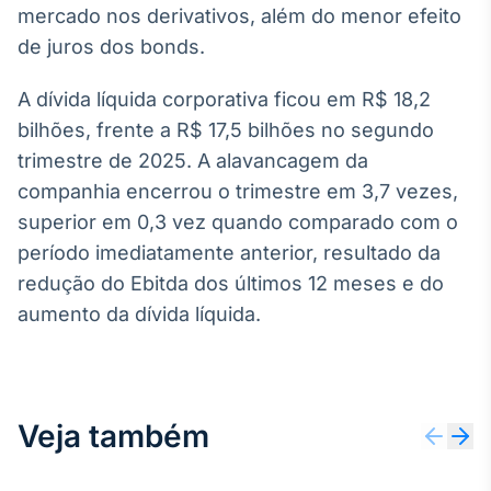
mercado nos derivativos, além do menor efeito
Broadcast
Curadoria
de juros dos bonds.
Curadoria de
conteúdos
A dívida líquida corporativa ficou em R$ 18,2
noticiosos
Soluções de
bilhões, frente a R$ 17,5 bilhões no segundo
Tecnologia
trimestre de 2025. A alavancagem da
companhia encerrou o trimestre em 3,7 vezes,
Broadcast
Radar
superior em 0,3 vez quando comparado com o
Monitoramento
período imediatamente anterior, resultado da
inteligente de
redução do Ebitda dos últimos 12 meses e do
notícias e
conteúdos
aumento da dívida líquida.
Broadcast
Fundos
A melhor
Veja também
plataforma para
analisar fundos
de investimento
no Brasil