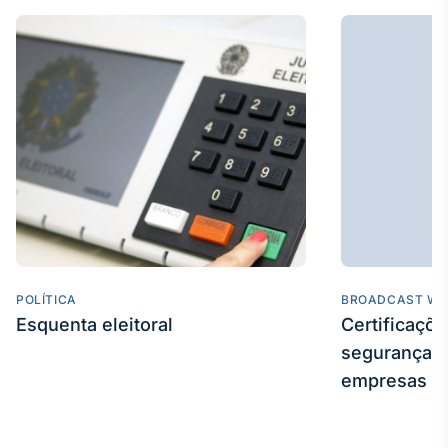
IA
Em breve
BroadFast
Em breve
POLÍTICA
BROADCAST WE
Esquenta eleitoral
Certificaçõ
Gestão de
Investimentos
segurança e
Em breve
empresas