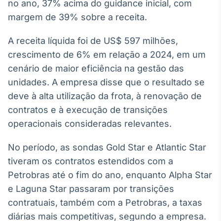
no ano, 37% acima do guidance inicial, com
Broadcast
margem de 39% sobre a receita.
Ticker
Cotações e
A receita líquida foi de US$ 597 milhões,
headlines de
notícias
crescimento de 6% em relação a 2024, em um
cenário de maior eficiência na gestão das
Broadcast
unidades. A empresa disse que o resultado se
Widgets
deve à alta utilização da frota, à renovação de
Componentes
contratos e à execução de transições
para conteúdos e
operacionais consideradas relevantes.
funcionalidades
No período, as sondas Gold Star e Atlantic Star
Broadcast
tiveram os contratos estendidos com a
Wallboard
Petrobras até o fim do ano, enquanto Alpha Star
Conteúdos e
e Laguna Star passaram por transições
dados para
displays e telas
contratuais, também com a Petrobras, a taxas
diárias mais competitivas, segundo a empresa.