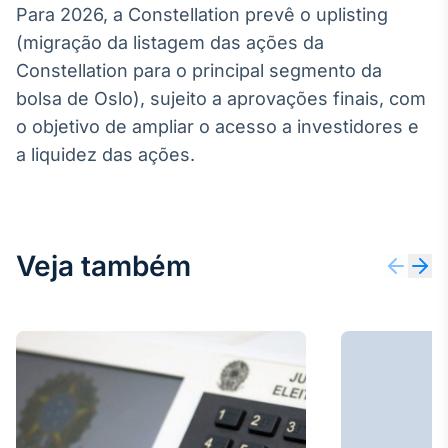
Para 2026, a Constellation prevê o uplisting
IA
(migração da listagem das ações da
Em breve
Constellation para o principal segmento da
bolsa de Oslo), sujeito a aprovações finais, com
o objetivo de ampliar o acesso a investidores e
a liquidez das ações.
BroadFast
Em breve
Veja também
Gestão de
Investimentos
Em breve