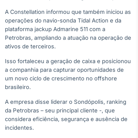
Broadcast
A Constellation informou que também iniciou as
Curadoria
operações do navio-sonda Tidal Action e da
Curadoria de
conteúdos
plataforma jackup Admarine 511 com a
noticiosos
Soluções de
Petrobras, ampliando a atuação na operação de
Tecnologia
ativos de terceiros.
Broadcast
Isso fortaleceu a geração de caixa e posicionou
Radar
Monitoramento
a companhia para capturar oportunidades de
inteligente de
um novo ciclo de crescimento no offshore
notícias e
conteúdos
brasileiro.
Broadcast
A empresa disse liderar o Sondópolis, ranking
Fundos
da Petrobras – seu principal cliente -, que
A melhor
considera eficiência, segurança e ausência de
plataforma para
analisar fundos
incidentes.
de investimento
no Brasil