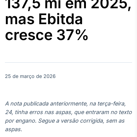
137,5 mi em 2025,
Broadcast
Agro
mas Ebitda
Tudo sobre o
agronegócio
cresce 37%
Broadcast
Político
Os bastidores da
política em
tempo real
25 de março de 2026
Broadcast
Energia
A nota publicada anteriormente, na terça-feira,
O setor de
24, tinha erros nas aspas, que entraram no texto
energia elétrica
no Brasil
por engano. Segue a versão corrigida, sem as
aspas.