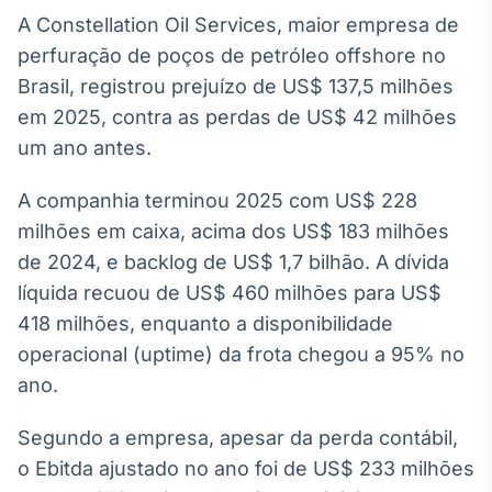
Broadcast
A Constellation Oil Services, maior empresa de
White Label
perfuração de poços de petróleo offshore no
Plataforma para
conteúdos
Brasil, registrou prejuízo de US$ 137,5 milhões
personalizados
Soluções de Dados
em 2025, contra as perdas de US$ 42 milhões
e Conteúdos
um ano antes.
Broadcast
A companhia terminou 2025 com US$ 228
OTC
milhões em caixa, acima dos US$ 183 milhões
Plataforma para
negociação de
de 2024, e backlog de US$ 1,7 bilhão. A dívida
ativos
líquida recuou de US$ 460 milhões para US$
418 milhões, enquanto a disponibilidade
Broadcast
operacional (uptime) da frota chegou a 95% no
Datafeed
ano.
APIs para
integração de
Segundo a empresa, apesar da perda contábil,
conteúdos e
dados
o Ebitda ajustado no ano foi de US$ 233 milhões