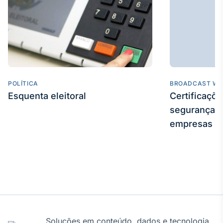
Tokenização
de ativos
Em breve
POLÍTICA
BROADCAST WE
Crédito
Esquenta eleitoral
Certificaçõ
Em breve
segurança e
empresas
Soluções em conteúdo, dados e tecnologia