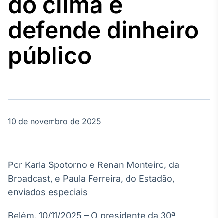
do clima e
Broadcast
Agro
defende dinheiro
Tudo sobre o
agronegócio
público
Broadcast
Político
Os bastidores da
política em
tempo real
10 de novembro de 2025
Broadcast
Energia
Por Karla Spotorno e Renan Monteiro, da
O setor de
Broadcast, e Paula Ferreira, do Estadão,
energia elétrica
no Brasil
enviados especiais
Belém, 10/11/2025 – O presidente da 30ª