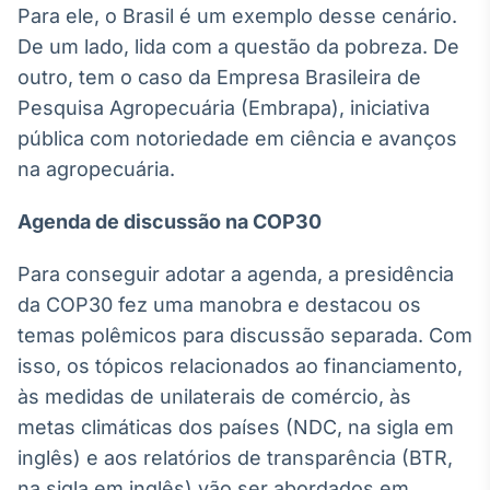
Para ele, o Brasil é um exemplo desse cenário.
Tokenização
De um lado, lida com a questão da pobreza. De
de ativos
outro, tem o caso da Empresa Brasileira de
Em breve
Pesquisa Agropecuária (Embrapa), iniciativa
pública com notoriedade em ciência e avanços
na agropecuária.
Crédito
Agenda de discussão na COP30
Em breve
Para conseguir adotar a agenda, a presidência
da COP30 fez uma manobra e destacou os
temas polêmicos para discussão separada. Com
isso, os tópicos relacionados ao financiamento,
às medidas de unilaterais de comércio, às
metas climáticas dos países (NDC, na sigla em
inglês) e aos relatórios de transparência (BTR,
na sigla em inglês) vão ser abordados em