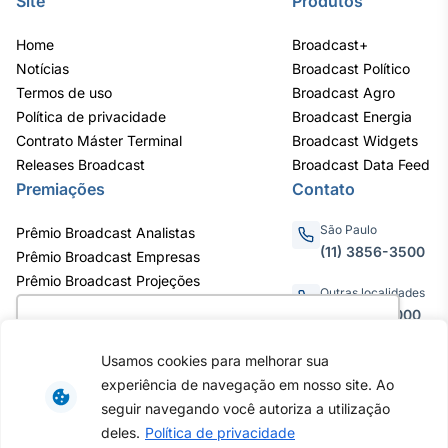
Site
Produtos
Home
Broadcast+
Notícias
Broadcast Político
Termos de uso
Broadcast Agro
Política de privacidade
Broadcast Energia
Contrato Máster Terminal
Broadcast Widgets
Releases Broadcast
Broadcast Data Feed
Premiações
Contato
São Paulo
Prêmio Broadcast Analistas
(11) 3856-3500
Prêmio Broadcast Empresas
Prêmio Broadcast Projeções
Outras localidades
0800.011.3000
Utilizamos cookies para oferecer melhor
experiência, melhorar o desempenho, analisar
Usamos cookies para melhorar sua
como você interage em nosso site e
experiência de navegação em nosso site. Ao
personalizar conteúdo. Ao utilizar este site, você
Av. Eng. Caetano Álvares, 55 - 3º e
seguir navegando você autoriza a utilização
6º andar, Bairro do Limão, São
concorda com o uso de cookies.
Saiba mais
deles.
Política de privacidade
Paulo / SP, CEP 02598-900 -