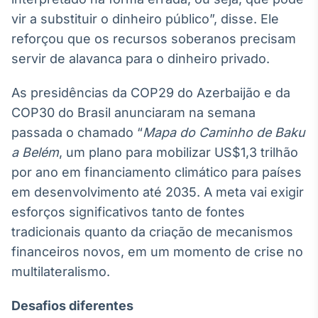
Broadcast
vir a substituir o dinheiro público”, disse. Ele
Curadoria
reforçou que os recursos soberanos precisam
Curadoria de
servir de alavanca para o dinheiro privado.
conteúdos
noticiosos
Soluções de
As presidências da COP29 do Azerbaijão e da
Tecnologia
COP30 do Brasil anunciaram na semana
Broadcast
passada o chamado “
Mapa do Caminho de Baku
Radar
a Belém
, um plano para mobilizar US$1,3 trilhão
Monitoramento
por ano em financiamento climático para países
inteligente de
notícias e
em desenvolvimento até 2035. A meta vai exigir
conteúdos
esforços significativos tanto de fontes
Broadcast
tradicionais quanto da criação de mecanismos
Fundos
financeiros novos, em um momento de crise no
A melhor
multilateralismo.
plataforma para
analisar fundos
de investimento
Desafios diferentes
no Brasil