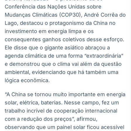
Broadcast
Conferência das Nações Unidas sobre
White Label
Mudanças Climáticas (COP30), André Corrêa do
Plataforma para
conteúdos
Lago, destacou o protagonismo da China no
personalizados
Soluções de Dados
investimento em energia limpa e os
e Conteúdos
consequentes ganhos coletivos desse esforço.
Ele disse que o gigante asiático abraçou a
Broadcast
OTC
agenda climática de uma forma “extraordinária”
Plataforma para
e demonstrou que o clima vai além da questão
negociação de
ambiental, evidenciando que há também uma
ativos
lógica econômica.
Broadcast
“A China se tornou muito importante em energia
Datafeed
solar, elétrica, baterias. Nesse campo, fez um
APIs para
trabalho incrível de cooperação internacional
integração de
conteúdos e
com a redução dos preços”, afirmou,
dados
observando que um painel solar ficou acessível