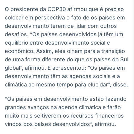
IA
O presidente da COP30 afirmou que é preciso
Em breve
colocar em perspectiva o fato de os países em
desenvolvimento terem de lidar com outros
desafios. “Os países desenvolvidos já têm um
equilíbrio entre desenvolvimento social e
econômico. Assim, eles olham para a transição
BroadFast
de uma forma diferente do que os países do Sul
Em breve
global”, afirmou. E acrescentou: “Os países em
desenvolvimento têm as agendas sociais e a
climática ao mesmo tempo para elucidar”, disse.
Gestão de
“Os países em desenvolvimento estão fazendo
Investimentos
grandes avanços na agenda climática e farão
Em breve
muito mais se tiverem os recursos financeiros
vindos dos países desenvolvidos”, afirmou.