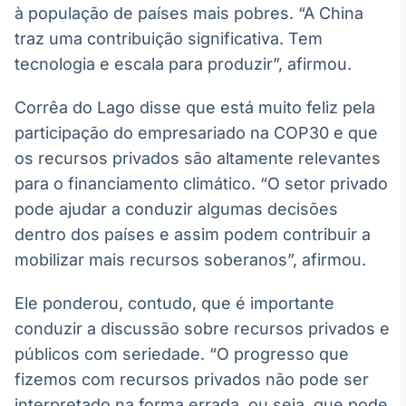
à população de países mais pobres. “A China
Broadcast
Ticker
traz uma contribuição significativa. Tem
Cotações e
tecnologia e escala para produzir”, afirmou.
headlines de
notícias
Corrêa do Lago disse que está muito feliz pela
participação do empresariado na COP30 e que
Broadcast
os recursos privados são altamente relevantes
Widgets
para o financiamento climático. “O setor privado
Componentes
pode ajudar a conduzir algumas decisões
para conteúdos e
funcionalidades
dentro dos países e assim podem contribuir a
mobilizar mais recursos soberanos”, afirmou.
Broadcast
Ele ponderou, contudo, que é importante
Wallboard
conduzir a discussão sobre recursos privados e
Conteúdos e
dados para
públicos com seriedade. “O progresso que
displays e telas
fizemos com recursos privados não pode ser
interpretado na forma errada, ou seja, que pode