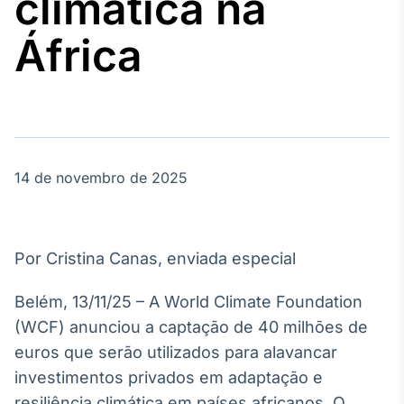
climática na
Broadcast
Agro
África
Tudo sobre o
agronegócio
Broadcast
Político
14 de novembro de 2025
Os bastidores da
política em
tempo real
Por Cristina Canas, enviada especial
Broadcast
Energia
Belém, 13/11/25 – A World Climate Foundation
O setor de
(WCF) anunciou a captação de 40 milhões de
energia elétrica
no Brasil
euros que serão utilizados para alavancar
investimentos privados em adaptação e
resiliência climática em países africanos. O