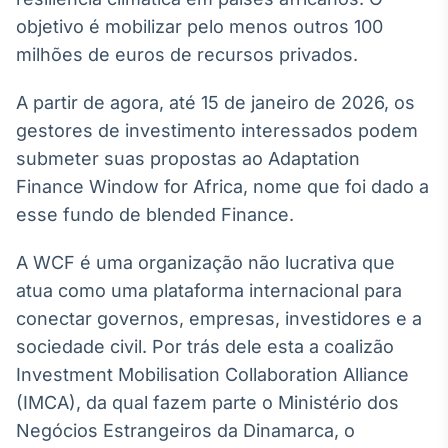
Broadcast
objetivo é mobilizar pelo menos outros 100
White Label
milhões de euros de recursos privados.
Plataforma para
conteúdos
personalizados
Soluções de Dados
A partir de agora, até 15 de janeiro de 2026, os
e Conteúdos
gestores de investimento interessados podem
submeter suas propostas ao Adaptation
Broadcast
Finance Window for Africa, nome que foi dado a
OTC
Plataforma para
esse fundo de blended Finance.
negociação de
ativos
A WCF é uma organização não lucrativa que
atua como uma plataforma internacional para
Broadcast
conectar governos, empresas, investidores e a
Datafeed
sociedade civil. Por trás dele esta a coalizão
APIs para
Investment Mobilisation Collaboration Alliance
integração de
conteúdos e
(IMCA), da qual fazem parte o Ministério dos
dados
Negócios Estrangeiros da Dinamarca, o