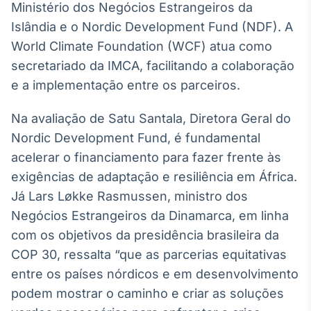
Ministério dos Negócios Estrangeiros da
Broadcast
Islândia e o Nordic Development Fund (NDF). A
Ticker
Cotações e
World Climate Foundation (WCF) atua como
headlines de
secretariado da IMCA, facilitando a colaboração
notícias
e a implementação entre os parceiros.
Broadcast
Na avaliação de Satu Santala, Diretora Geral do
Widgets
Nordic Development Fund, é fundamental
Componentes
acelerar o financiamento para fazer frente às
para conteúdos e
funcionalidades
exigências de adaptação e resiliência em África.
Já Lars Løkke Rasmussen, ministro dos
Negócios Estrangeiros da Dinamarca, em linha
Broadcast
com os objetivos da presidência brasileira da
Wallboard
Conteúdos e
COP 30, ressalta “que as parcerias equitativas
dados para
entre os países nórdicos e em desenvolvimento
displays e telas
podem mostrar o caminho e criar as soluções