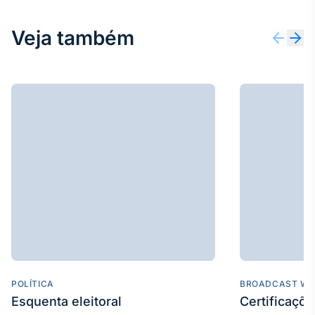
Tokenização
Veja também
de ativos
Em breve
Crédito
Em breve
POLÍTICA
BROADCAST WE
Esquenta eleitoral
Certificaçõ