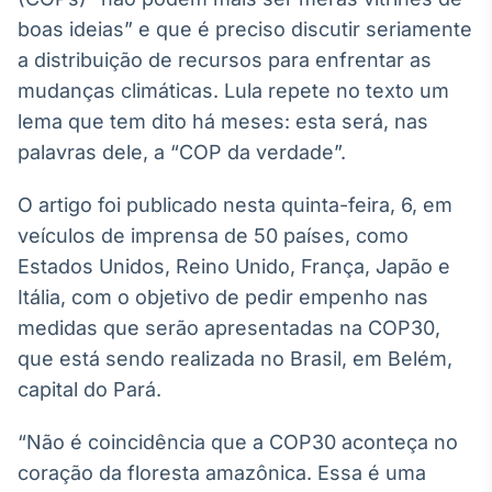
Broadcast
boas ideias” e que é preciso discutir seriamente
White Label
a distribuição de recursos para enfrentar as
Plataforma para
conteúdos
mudanças climáticas. Lula repete no texto um
personalizados
Soluções de Dados
lema que tem dito há meses: esta será, nas
e Conteúdos
palavras dele, a “COP da verdade”.
Broadcast
O artigo foi publicado nesta quinta-feira, 6, em
OTC
Plataforma para
veículos de imprensa de 50 países, como
negociação de
Estados Unidos, Reino Unido, França, Japão e
ativos
Itália, com o objetivo de pedir empenho nas
medidas que serão apresentadas na COP30,
Broadcast
que está sendo realizada no Brasil, em Belém,
Datafeed
capital do Pará.
APIs para
integração de
conteúdos e
“Não é coincidência que a COP30 aconteça no
dados
coração da floresta amazônica. Essa é uma