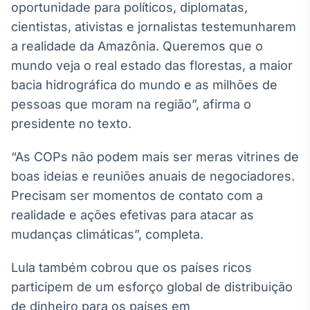
oportunidade para políticos, diplomatas,
Broadcast
cientistas, ativistas e jornalistas testemunharem
Ticker
Cotações e
a realidade da Amazônia. Queremos que o
headlines de
mundo veja o real estado das florestas, a maior
notícias
bacia hidrográfica do mundo e as milhões de
pessoas que moram na região”, afirma o
Broadcast
presidente no texto.
Widgets
Componentes
“As COPs não podem mais ser meras vitrines de
para conteúdos e
funcionalidades
boas ideias e reuniões anuais de negociadores.
Precisam ser momentos de contato com a
realidade e ações efetivas para atacar as
Broadcast
mudanças climáticas”, completa.
Wallboard
Conteúdos e
dados para
Lula também cobrou que os países ricos
displays e telas
participem de um esforço global de distribuição
de dinheiro para os países em