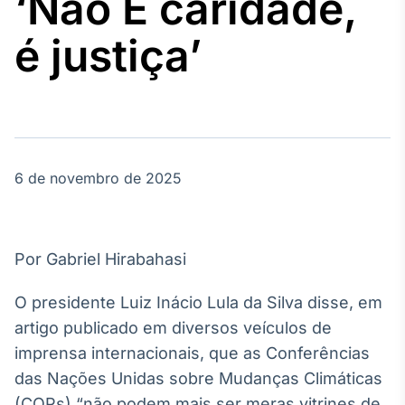
‘Não É caridade,
Broadcast
Agro
é justiça’
Tudo sobre o
agronegócio
Broadcast
Político
6 de novembro de 2025
Os bastidores da
política em
tempo real
Por Gabriel Hirabahasi
Broadcast
Energia
O presidente Luiz Inácio Lula da Silva disse, em
O setor de
artigo publicado em diversos veículos de
energia elétrica
no Brasil
imprensa internacionais, que as Conferências
das Nações Unidas sobre Mudanças Climáticas
(COPs) “não podem mais ser meras vitrines de