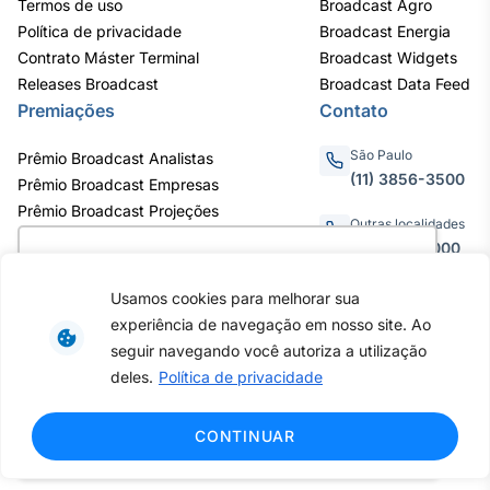
Termos de uso
Broadcast Agro
Política de privacidade
Broadcast Energia
Contrato Máster Terminal
Broadcast Widgets
Releases Broadcast
Broadcast Data Feed
Premiações
Contato
São Paulo
Prêmio Broadcast Analistas
(11) 3856-3500
Prêmio Broadcast Empresas
Prêmio Broadcast Projeções
Outras localidades
0800.011.3000
Utilizamos cookies para oferecer melhor
experiência, melhorar o desempenho, analisar
Usamos cookies para melhorar sua
como você interage em nosso site e
experiência de navegação em nosso site. Ao
personalizar conteúdo. Ao utilizar este site, você
Av. Eng. Caetano Álvares, 55 - 3º e
seguir navegando você autoriza a utilização
6º andar, Bairro do Limão, São
concorda com o uso de cookies.
Saiba mais
deles.
Política de privacidade
Paulo / SP, CEP 02598-900 -
CNPJ: 62.652.961/0001-38
Copyright © 2026 - Todos os
Ok, entendi!
CONTINUAR
direitos reservados ao Broadcast |
Agência Estado.