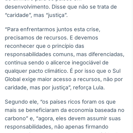
Broadcast
desenvolvimento. Disse que não se trata de
Curadoria
“caridade”, mas “justiça”.
Curadoria de
conteúdos
“Para enfrentarmos juntos esta crise,
noticiosos
Soluções de
precisamos de recursos. E devemos
Tecnologia
reconhecer que o princípio das
Broadcast
responsabilidades comuns, mas diferenciadas,
Radar
continua sendo o alicerce inegociável de
Monitoramento
qualquer pacto climático. É por isso que o Sul
inteligente de
notícias e
Global exige maior acesso a recursos, não por
conteúdos
caridade, mas por justiça”, reforça Lula.
Broadcast
Segundo ele, “os países ricos foram os que
Fundos
mais se beneficiaram da economia baseada no
A melhor
plataforma para
carbono” e, “agora, eles devem assumir suas
analisar fundos
responsabilidades, não apenas firmando
de investimento
no Brasil