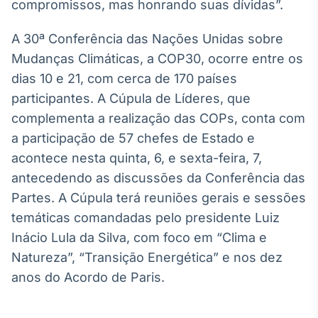
compromissos, mas honrando suas dívidas”.
IA
Em breve
A 30ª Conferência das Nações Unidas sobre
Mudanças Climáticas, a COP30, ocorre entre os
dias 10 e 21, com cerca de 170 países
participantes. A Cúpula de Líderes, que
complementa a realização das COPs, conta com
BroadFast
a participação de 57 chefes de Estado e
Em breve
acontece nesta quinta, 6, e sexta-feira, 7,
antecedendo as discussões da Conferência das
Partes. A Cúpula terá reuniões gerais e sessões
temáticas comandadas pelo presidente Luiz
Gestão de
Inácio Lula da Silva, com foco em “Clima e
Investimentos
Natureza”, “Transição Energética” e nos dez
Em breve
anos do Acordo de Paris.