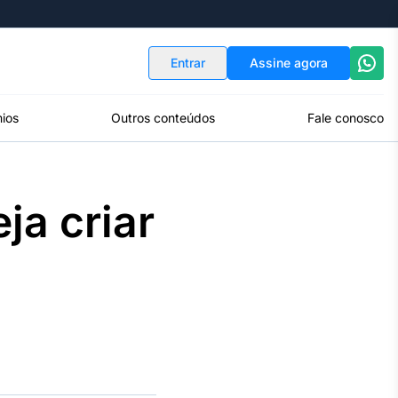
Indicadores
Conversor de Moedas
Entrar
Assine agora
ios
Outros conteúdos
Fale conosco
ja criar