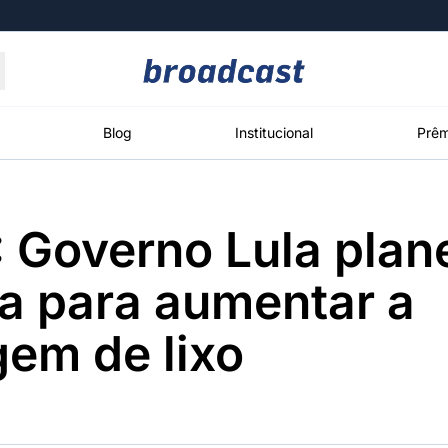
Moedas
Commodities
Blog
Institucional
Prêm
Governo Lula plane
roadcast
Content
ções
Broadcast
Broadcast
Broadcast
a para aumentar a
Político
Energia
White Label
Os bastidores da
O setor de
Plataforma para
gem de lixo
política em
energia elétrica
conteúdos
tempo real
no Brasil
personalizados
Broadcast
Broadcast
Broadcast
Broadcast