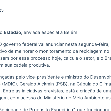
Ticker
Widgets
Wallboard
Curadoria
Cotações e
Componentes
Conteúdos e
Curadoria de
25
headlines de
para conteúdos e
dados para
conteúdos
notícias
funcionalidades
displays e telas
noticiosos
do
Estadão
, enviada especial a Belém
IA
BroadFast
Gestão de
Tokenização
Investimentos
de ativos
Em breve
Em breve
O governo federal vai anunciar nesta segunda-feira,
Em breve
Em breve
ivo de melhorar o monitoramento da reciclagem no 
sam por esse processo hoje, calcula o setor, e o Bras
m sua cadeia produtiva.
nçadas pelo vice-presidente e ministro do Desenvolv
 (MDIC), Geraldo Alckmin (PSB), na Cúpula do Clim
Entre as iniciativas previstas, está a criação de u
gem, com acesso do Ministério do Meio Ambiente às
 “Sociedade de Propósito Específico”, que funciona