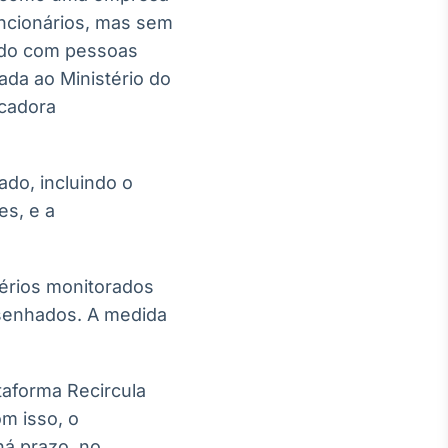
uncionários, mas sem
ado com pessoas
gada ao Ministério do
icadora
do, incluindo o
es, e a
térios monitorados
esenhados. A medida
ataforma Recircula
om isso, o
há prazo, no