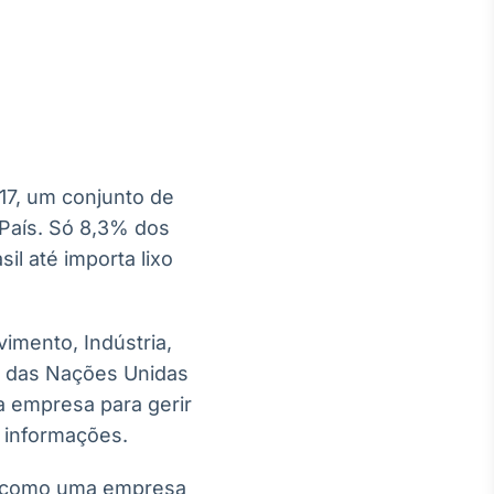
Crédito
Em breve
 17, um conjunto de
País. Só 8,3% dos
il até importa lixo
imento, Indústria,
a das Nações Unidas
ma empresa para gerir
 informações.
rá como uma empresa