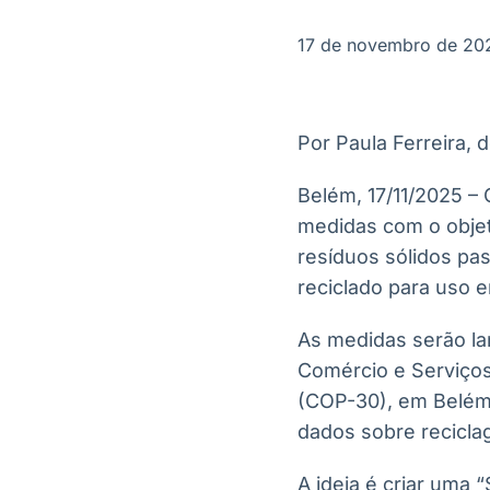
OTC
Datafeed
Plataforma para
APIs para
17 de novembro de 20
negociação de
integração de
ativos
conteúdos e
Soluções de
dados
Tecnologia
Por Paula Ferreira, 
Broadcast
Broadcast
Radar
Fundos
Belém, 17/11/2025 – 
Monitoramento
A melhor
medidas com o objet
inteligente de
plataforma para
notícias e
analisar fundos
resíduos sólidos pas
conteúdos
de investimento
reciclado para uso e
no Brasil
As medidas serão la
Comércio e Serviços
(COP-30), em Belém. 
dados sobre recicla
A ideia é criar uma