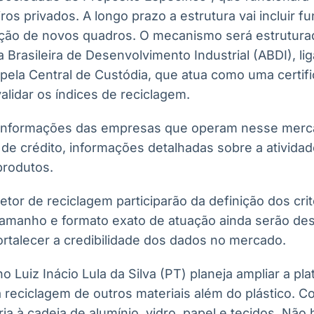
os privados. A longo prazo a estrutura vai incluir f
ação de novos quadros. O mecanismo será estrutur
 Brasileira de Desenvolvimento Industrial (ABDI), li
pela Central de Custódia, que atua como uma certif
lidar os índices de reciclagem.
 informações das empresas que operam nesse merca
 de crédito, informações detalhadas sobre a atividad
produtos.
tor de reciclagem participarão da definição dos cri
tamanho e formato exato de atuação ainda serão d
ortalecer a credibilidade dos dados no mercado.
o Luiz Inácio Lula da Silva (PT) planeja ampliar a pl
 a reciclagem de outros materiais além do plástico. C
a à cadeia de alumínio, vidro, papel e tecidos. Não 