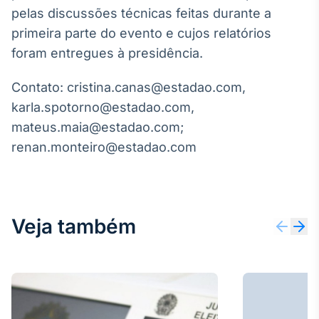
Broadcast
pelas discussões técnicas feitas durante a
Curadoria
primeira parte do evento e cujos relatórios
Curadoria de
foram entregues à presidência.
conteúdos
noticiosos
Soluções de
Contato: cristina.canas@estadao.com,
Tecnologia
karla.spotorno@estadao.com,
Broadcast
mateus.maia@estadao.com;
Radar
renan.monteiro@estadao.com
Monitoramento
inteligente de
notícias e
conteúdos
Veja também
Broadcast
Fundos
A melhor
plataforma para
analisar fundos
de investimento
no Brasil