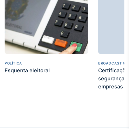
IA
Em breve
BroadFast
Em breve
POLÍTICA
BROADCAST WE
Esquenta eleitoral
Certificaçõ
segurança e
empresas
Gestão de
Investimentos
Em breve