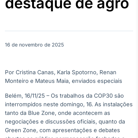
destaque de agro
Broadcast
Agro
Tudo sobre o
agronegócio
16 de novembro de 2025
Broadcast
Político
Os bastidores da
política em
Por Cristina Canas, Karla Spotorno, Renan
tempo real
Monteiro e Mateus Maia, enviados especiais
Broadcast
Belém, 16/11/25 – Os trabalhos da COP30 são
Energia
interrompidos neste domingo, 16. As instalações
O setor de
tanto da Blue Zone, onde acontecem as
energia elétrica
no Brasil
negociações e discussões oficiais, quanto da
Green Zone, com apresentações e debates