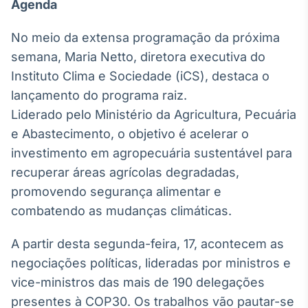
Agenda
Broadcast
Ticker
No meio da extensa programação da próxima
Cotações e
semana, Maria Netto, diretora executiva do
headlines de
notícias
Instituto Clima e Sociedade (iCS), destaca o
lançamento do programa raiz.
Broadcast
Liderado pelo Ministério da Agricultura, Pecuária
Widgets
e Abastecimento, o objetivo é acelerar o
Componentes
investimento em agropecuária sustentável para
para conteúdos e
recuperar áreas agrícolas degradadas,
funcionalidades
promovendo segurança alimentar e
combatendo as mudanças climáticas.
Broadcast
Wallboard
A partir desta segunda-feira, 17, acontecem as
Conteúdos e
negociações políticas, lideradas por ministros e
dados para
displays e telas
vice-ministros das mais de 190 delegações
presentes à COP30. Os trabalhos vão pautar-se