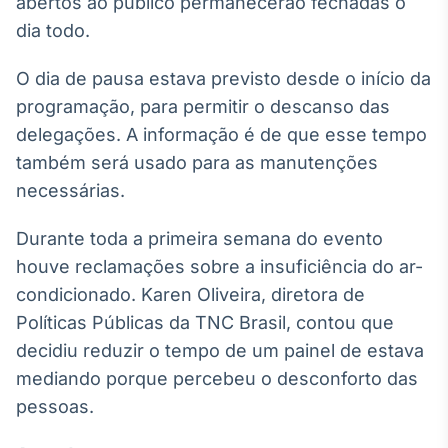
abertos ao público permanecerão fechadas o
Broadcast
White Label
dia todo.
Plataforma para
conteúdos
O dia de pausa estava previsto desde o início da
personalizados
Soluções de Dados
programação, para permitir o descanso das
e Conteúdos
delegações. A informação é de que esse tempo
também será usado para as manutenções
Broadcast
OTC
necessárias.
Plataforma para
negociação de
Durante toda a primeira semana do evento
ativos
houve reclamações sobre a insuficiência do ar-
condicionado. Karen Oliveira, diretora de
Broadcast
Políticas Públicas da TNC Brasil, contou que
Datafeed
decidiu reduzir o tempo de um painel de estava
APIs para
mediando porque percebeu o desconforto das
integração de
conteúdos e
pessoas.
dados