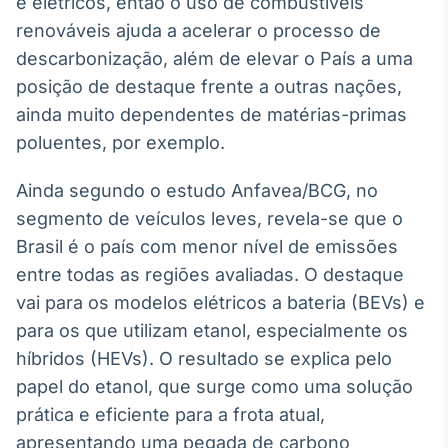
e elétricos, então o uso de combustíveis
Tokenização
renováveis ajuda a acelerar o processo de
de ativos
descarbonização, além de elevar o País a uma
Em breve
posição de destaque frente a outras nações,
ainda muito dependentes de matérias-primas
poluentes, por exemplo.
Crédito
Ainda segundo o estudo Anfavea/BCG, no
Em breve
segmento de veículos leves, revela-se que o
Brasil é o país com menor nível de emissões
entre todas as regiões avaliadas. O destaque
vai para os modelos elétricos a bateria (BEVs) e
para os que utilizam etanol, especialmente os
híbridos (HEVs). O resultado se explica pelo
papel do etanol, que surge como uma solução
prática e eficiente para a frota atual,
apresentando uma pegada de carbono