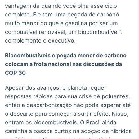
vantagem de quando você olha esse ciclo
IA
completo. Ele tem uma pegada de carbono
Em breve
muito menor do que a gasolina por ser um
combustível renovável, um biocombustível”,
complemente o executivo.
BroadFast
Biocombustíveis e pegada menor de carbono
Em breve
colocam a frota nacional nas discussões da
COP 30
Apesar dos avanços, o planeta requer
respostas rápidas para sua crise de poluentes,
Gestão de
então a descarbonização não pode esperar até
Investimentos
o descarte para começar a surtir efeito. Nisso,
Em breve
entram os biocombustíveis. O Brasil ainda
caminha a passos curtos na adoção de híbridos