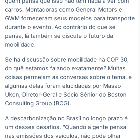
quem pensa que isso não tem nada a ver com
Broadcast
White Label
carros. Montadoras como General Motors e
Plataforma para
GWM forneceram seus modelos para transporte
conteúdos
durante o evento. Ao contrário do que se
personalizados
Soluções de Dados
pensa, lá também se discute o futuro da
e Conteúdos
mobilidade.
Broadcast
OTC
Se há discussão sobre mobilidade na COP 30,
Plataforma para
do quê estamos falando exatamente? Muitas
negociação de
coisas permeiam as conversas sobre o tema, e
ativos
algumas delas foram elucidadas por Masao
Ukon, Diretor-Geral e Sócio Sênior do Boston
Broadcast
Consulting Group (BCG).
Datafeed
APIs para
A descarbonização no Brasil no longo prazo é
integração de
conteúdos e
um desses desafios. “Quando a gente pensa
dados
nas emissões dos veículos, não pode olhar