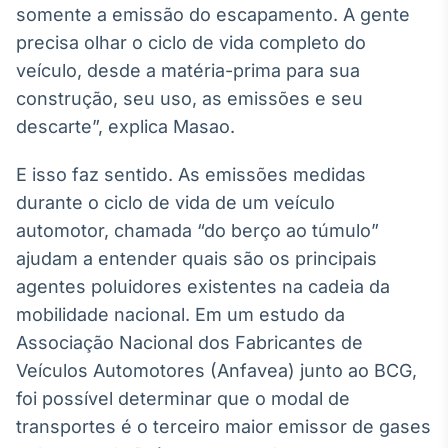
somente a emissão do escapamento. A gente
Broadcast
Ticker
precisa olhar o ciclo de vida completo do
Cotações e
veículo, desde a matéria-prima para sua
headlines de
construção, seu uso, as emissões e seu
notícias
descarte”, explica Masao.
Broadcast
E isso faz sentido. As emissões medidas
Widgets
durante o ciclo de vida de um veículo
Componentes
automotor, chamada “do berço ao túmulo”
para conteúdos e
funcionalidades
ajudam a entender quais são os principais
agentes poluidores existentes na cadeia da
mobilidade nacional. Em um estudo da
Broadcast
Wallboard
Associação Nacional dos Fabricantes de
Conteúdos e
Veículos Automotores (Anfavea) junto ao BCG,
dados para
foi possível determinar que o modal de
displays e telas
transportes é o terceiro maior emissor de gases