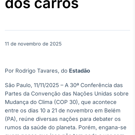
dos carros
Broadcast
Agro
Tudo sobre o
agronegócio
11 de novembro de 2025
Broadcast
Político
Os bastidores da
política em
Por Rodrigo Tavares, do
Estadão
tempo real
São Paulo, 11/11/2025 – A 30ª Conferência das
Broadcast
Partes da Convenção das Nações Unidas sobre
Energia
Mudança do Clima (COP 30), que acontece
O setor de
entre os dias 10 a 21 de novembro em Belém
energia elétrica
no Brasil
(PA), reúne diversas nações para debater os
rumos da saúde do planeta. Porém, engana-se