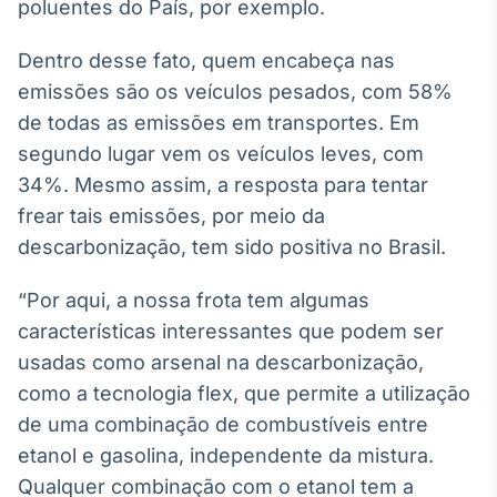
poluentes do País, por exemplo.
Broadcast
Curadoria
Dentro desse fato, quem encabeça nas
Curadoria de
emissões são os veículos pesados, com 58%
conteúdos
noticiosos
Soluções de
de todas as emissões em transportes. Em
Tecnologia
segundo lugar vem os veículos leves, com
34%. Mesmo assim, a resposta para tentar
Broadcast
frear tais emissões, por meio da
Radar
descarbonização, tem sido positiva no Brasil.
Monitoramento
inteligente de
notícias e
“Por aqui, a nossa frota tem algumas
conteúdos
características interessantes que podem ser
Broadcast
usadas como arsenal na descarbonização,
Fundos
como a tecnologia flex, que permite a utilização
A melhor
de uma combinação de combustíveis entre
plataforma para
etanol e gasolina, independente da mistura.
analisar fundos
de investimento
Qualquer combinação com o etanol tem a
no Brasil