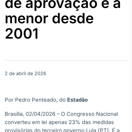
de aprovação é a
Broadcast
Agro
menor desde
Tudo sobre o
agronegócio
2001
Broadcast
Político
Os bastidores da
política em
tempo real
2 de abril de 2026
Broadcast
Energia
Por Pedro Penteado, do
Estadão
O setor de
energia elétrica
Brasília, 02/04/2026 – O Congresso Nacional
no Brasil
converteu em lei apenas 23% das medidas
provisórias do terceiro governo Lula (PT). É a