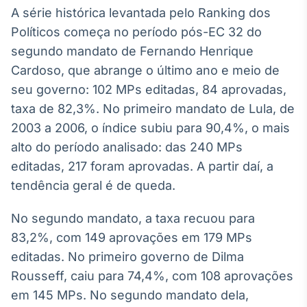
Broadcast
A série histórica levantada pelo Ranking dos
Curadoria
Políticos começa no período pós-EC 32 do
Curadoria de
segundo mandato de Fernando Henrique
conteúdos
Cardoso, que abrange o último ano e meio de
noticiosos
Soluções de
seu governo: 102 MPs editadas, 84 aprovadas,
Tecnologia
taxa de 82,3%. No primeiro mandato de Lula, de
Broadcast
2003 a 2006, o índice subiu para 90,4%, o mais
Radar
alto do período analisado: das 240 MPs
Monitoramento
editadas, 217 foram aprovadas. A partir daí, a
inteligente de
notícias e
tendência geral é de queda.
conteúdos
No segundo mandato, a taxa recuou para
Broadcast
83,2%, com 149 aprovações em 179 MPs
Fundos
editadas. No primeiro governo de Dilma
A melhor
plataforma para
Rousseff, caiu para 74,4%, com 108 aprovações
analisar fundos
de investimento
em 145 MPs. No segundo mandato dela,
no Brasil