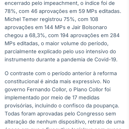
encerrado pelo impeachment, o índice foi de
IA
78%, com 46 aprovações em 59 MPs editadas.
Em breve
Michel Temer registrou 75%, com 108
aprovações em 144 MPs e Jair Bolsonaro
chegou a 68,3%, com 194 aprovações em 284
MPs editadas, o maior volume do período,
BroadFast
parcialmente explicado pelo uso intensivo do
Em breve
instrumento durante a pandemia de Covid-19.
O contraste com o período anterior à reforma
constitucional é ainda mais expressivo. No
governo Fernando Collor, o Plano Collor foi
Gestão de
implementado por meio de 17 medidas
Investimentos
provisórias, incluindo o confisco da poupança.
Em breve
Todas foram aprovadas pelo Congresso sem
alteração de nenhum dispositivo, retrato de uma