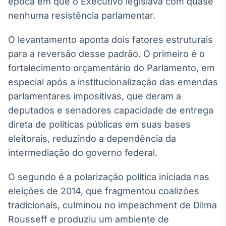
época em que o Executivo legislava com quase
Tokenização
nenhuma resistência parlamentar.
de ativos
O levantamento aponta dois fatores estruturais
Em breve
para a reversão desse padrão. O primeiro é o
fortalecimento orçamentário do Parlamento, em
especial após a institucionalização das emendas
Crédito
parlamentares impositivas, que deram a
Em breve
deputados e senadores capacidade de entrega
direta de políticas públicas em suas bases
eleitorais, reduzindo a dependência da
intermediação do governo federal.
O segundo é a polarização política iniciada nas
eleições de 2014, que fragmentou coalizões
tradicionais, culminou no impeachment de Dilma
Rousseff e produziu um ambiente de