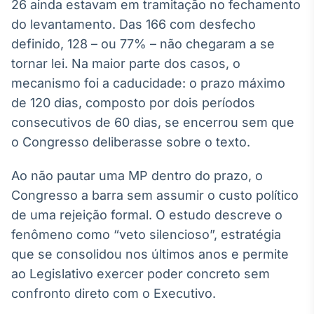
26 ainda estavam em tramitação no fechamento
Broadcast
do levantamento. Das 166 com desfecho
Ticker
definido, 128 – ou 77% – não chegaram a se
Cotações e
headlines de
tornar lei. Na maior parte dos casos, o
notícias
mecanismo foi a caducidade: o prazo máximo
de 120 dias, composto por dois períodos
Broadcast
consecutivos de 60 dias, se encerrou sem que
Widgets
o Congresso deliberasse sobre o texto.
Componentes
para conteúdos e
Ao não pautar uma MP dentro do prazo, o
funcionalidades
Congresso a barra sem assumir o custo político
de uma rejeição formal. O estudo descreve o
Broadcast
fenômeno como “veto silencioso”, estratégia
Wallboard
que se consolidou nos últimos anos e permite
Conteúdos e
dados para
ao Legislativo exercer poder concreto sem
displays e telas
confronto direto com o Executivo.