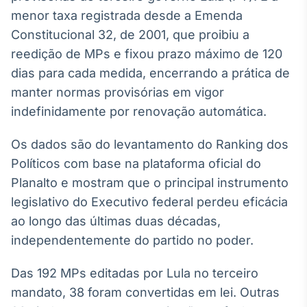
Broadcast
menor taxa registrada desde a Emenda
White Label
Constitucional 32, de 2001, que proibiu a
Plataforma para
conteúdos
reedição de MPs e fixou prazo máximo de 120
personalizados
Soluções de Dados
dias para cada medida, encerrando a prática de
e Conteúdos
manter normas provisórias em vigor
indefinidamente por renovação automática.
Broadcast
OTC
Os dados são do levantamento do Ranking dos
Plataforma para
negociação de
Políticos com base na plataforma oficial do
ativos
Planalto e mostram que o principal instrumento
legislativo do Executivo federal perdeu eficácia
Broadcast
ao longo das últimas duas décadas,
Datafeed
independentemente do partido no poder.
APIs para
integração de
Das 192 MPs editadas por Lula no terceiro
conteúdos e
dados
mandato, 38 foram convertidas em lei. Outras