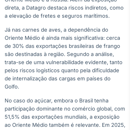
Broadcast
direta, a Datagro destaca riscos indiretos, como
Curadoria
a elevação de fretes e seguros marítimos.
Curadoria de
conteúdos
Já nas carnes de aves, a dependência do
noticiosos
Soluções de
Oriente Médio é ainda mais significativa: cerca
Tecnologia
de 30% das exportações brasileiras de frango
Broadcast
são destinadas à região. Segundo a análise,
Radar
trata-se de uma vulnerabilidade evidente, tanto
Monitoramento
pelos riscos logísticos quanto pela dificuldade
inteligente de
notícias e
de internalização das cargas em países do
conteúdos
Golfo.
Broadcast
No caso do açúcar, embora o Brasil tenha
Fundos
participação dominante no comércio global, com
A melhor
plataforma para
51,5% das exportações mundiais, a exposição
analisar fundos
de investimento
ao Oriente Médio também é relevante. Em 2025,
no Brasil