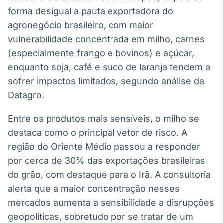
Broadcast
forma desigual a pauta exportadora do
White Label
agronegócio brasileiro, com maior
Plataforma para
conteúdos
vulnerabilidade concentrada em milho, carnes
personalizados
Soluções de Dados
(especialmente frango e bovinos) e açúcar,
e Conteúdos
enquanto soja, café e suco de laranja tendem a
sofrer impactos limitados, segundo análise da
Broadcast
OTC
Datagro.
Plataforma para
negociação de
Entre os produtos mais sensíveis, o milho se
ativos
destaca como o principal vetor de risco. A
região do Oriente Médio passou a responder
Broadcast
por cerca de 30% das exportações brasileiras
Datafeed
do grão, com destaque para o Irã. A consultoria
APIs para
alerta que a maior concentração nesses
integração de
conteúdos e
mercados aumenta a sensibilidade a disrupções
dados
geopolíticas, sobretudo por se tratar de um