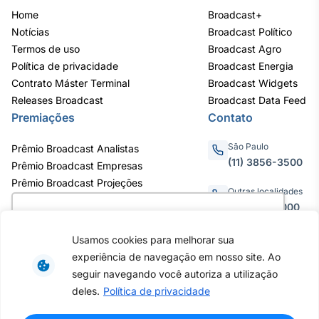
Home
Broadcast+
Notícias
Broadcast Político
Termos de uso
Broadcast Agro
Política de privacidade
Broadcast Energia
Contrato Máster Terminal
Broadcast Widgets
Releases Broadcast
Broadcast Data Feed
Premiações
Contato
São Paulo
Prêmio Broadcast Analistas
(11) 3856-3500
Prêmio Broadcast Empresas
Prêmio Broadcast Projeções
Outras localidades
0800.011.3000
Utilizamos cookies para oferecer melhor
experiência, melhorar o desempenho, analisar
Usamos cookies para melhorar sua
como você interage em nosso site e
experiência de navegação em nosso site. Ao
personalizar conteúdo. Ao utilizar este site, você
Av. Eng. Caetano Álvares, 55 - 3º e
seguir navegando você autoriza a utilização
6º andar, Bairro do Limão, São
concorda com o uso de cookies.
Saiba mais
deles.
Política de privacidade
Paulo / SP, CEP 02598-900 -
CNPJ: 62.652.961/0001-38