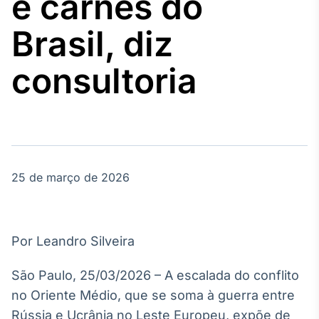
e carnes do
Broadcast
Agro
Brasil, diz
Tudo sobre o
agronegócio
consultoria
Broadcast
Político
Os bastidores da
política em
tempo real
25 de março de 2026
Broadcast
Energia
Por Leandro Silveira
O setor de
energia elétrica
São Paulo, 25/03/2026 – A escalada do conflito
no Brasil
no Oriente Médio, que se soma à guerra entre
Rússia e Ucrânia no Leste Europeu, expõe de