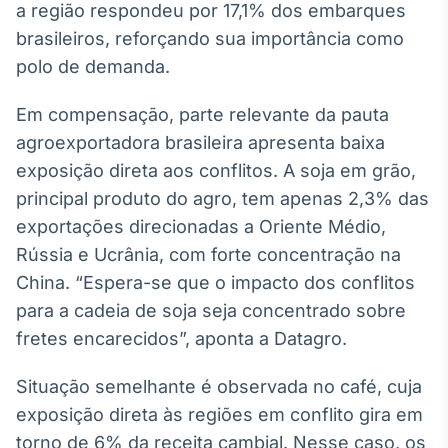
a região respondeu por 17,1% dos embarques
IA
brasileiros, reforçando sua importância como
Em breve
polo de demanda.
Em compensação, parte relevante da pauta
agroexportadora brasileira apresenta baixa
exposição direta aos conflitos. A soja em grão,
BroadFast
principal produto do agro, tem apenas 2,3% das
Em breve
exportações direcionadas a Oriente Médio,
Rússia e Ucrânia, com forte concentração na
China. “Espera-se que o impacto dos conflitos
para a cadeia de soja seja concentrado sobre
Gestão de
fretes encarecidos”, aponta a Datagro.
Investimentos
Em breve
Situação semelhante é observada no café, cuja
exposição direta às regiões em conflito gira em
torno de 6% da receita cambial. Nesse caso, os