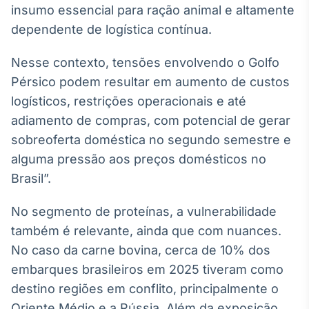
insumo essencial para ração animal e altamente
Broadcast
Ticker
dependente de logística contínua.
Cotações e
headlines de
Nesse contexto, tensões envolvendo o Golfo
notícias
Pérsico podem resultar em aumento de custos
logísticos, restrições operacionais e até
Broadcast
adiamento de compras, com potencial de gerar
Widgets
sobreoferta doméstica no segundo semestre e
Componentes
alguma pressão aos preços domésticos no
para conteúdos e
funcionalidades
Brasil”.
No segmento de proteínas, a vulnerabilidade
Broadcast
também é relevante, ainda que com nuances.
Wallboard
No caso da carne bovina, cerca de 10% dos
Conteúdos e
dados para
embarques brasileiros em 2025 tiveram como
displays e telas
destino regiões em conflito, principalmente o
Oriente Médio e a Rússia. Além da exposição