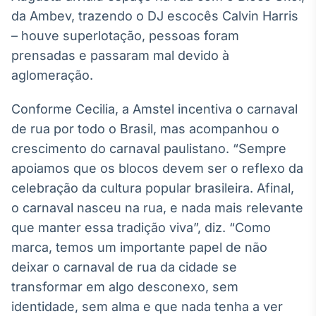
Broadcast
da Ambev, trazendo o DJ escocês Calvin Harris
Curadoria
– houve superlotação, pessoas foram
Curadoria de
prensadas e passaram mal devido à
conteúdos
noticiosos
aglomeração.
Soluções de
Tecnologia
Conforme Cecilia, a Amstel incentiva o carnaval
Broadcast
de rua por todo o Brasil, mas acompanhou o
Radar
crescimento do carnaval paulistano. “Sempre
Monitoramento
apoiamos que os blocos devem ser o reflexo da
inteligente de
notícias e
celebração da cultura popular brasileira. Afinal,
conteúdos
o carnaval nasceu na rua, e nada mais relevante
que manter essa tradição viva”, diz. “Como
Broadcast
Fundos
marca, temos um importante papel de não
A melhor
deixar o carnaval de rua da cidade se
plataforma para
transformar em algo desconexo, sem
analisar fundos
de investimento
identidade, sem alma e que nada tenha a ver
no Brasil