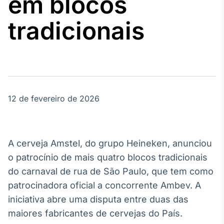
em blocos
Broadcast
Agro
tradicionais
Tudo sobre o
agronegócio
Broadcast
Político
12 de fevereiro de 2026
Os bastidores da
política em
tempo real
A cerveja Amstel, do grupo Heineken, anunciou
Broadcast
o patrocínio de mais quatro blocos tradicionais
Energia
do carnaval de rua de São Paulo, que tem como
O setor de
patrocinadora oficial a concorrente Ambev. A
energia elétrica
no Brasil
iniciativa abre uma disputa entre duas das
maiores fabricantes de cervejas do País.