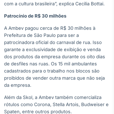
com a cultura brasileira”, explica Cecília Bottai.
IA
Em breve
Patrocínio de R$ 30 milhões
A Ambev pagou cerca de R$ 30 milhões à
Prefeitura de São Paulo para ser a
patrocinadora oficial do carnaval de rua. Isso
BroadFast
garante a exclusividade de exibição e venda
Em breve
dos produtos da empresa durante os oito dias
de desfiles nas ruas. Os 15 mil ambulantes
cadastrados para o trabalho nos blocos são
proibidos de vender outra marca que não seja
Gestão de
da empresa.
Investimentos
Em breve
Além da Skol, a Ambev também comercializa
rótulos como Corona, Stella Artois, Budweiser e
Spaten, entre outros produtos.