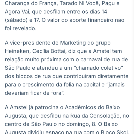
Charanga do França, Tarado Ni Você, Pagu e
Broadcast
Agora Vai, que desfilam entre os dias 14
Ticker
Cotações e
(sábado) e 17. O valor do aporte financeiro não
headlines de
foi revelado.
notícias
A vice-presidente de Marketing do grupo
Broadcast
Heineken, Cecília Bottai, diz que a Amstel tem
Widgets
relação muito próxima com o carnaval de rua de
Componentes
São Paulo e atendeu a um “chamado coletivo”
para conteúdos e
funcionalidades
dos blocos de rua que contribuíram diretamente
para o crescimento da folia na capital e “jamais
deveriam ficar de fora”.
Broadcast
Wallboard
A Amstel já patrocina o Acadêmicos do Baixo
Conteúdos e
dados para
Augusta, que desfilou na Rua da Consolação, no
displays e telas
centro de São Paulo no domingo, 8. O Baixo
Augusta dividiu espaço na rua com o Bloco Skol,