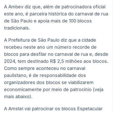
Broadcast
A Ambev diz que, além de patrocinadora oficial
White Label
este ano, é parceira histórica do carnaval de rua
Plataforma para
conteúdos
de São Paulo e apoia mais de 100 blocos
personalizados
Soluções de Dados
tradicionais.
e Conteúdos
A Prefeitura de São Paulo diz que a cidade
Broadcast
recebeu neste ano um número recorde de
OTC
Plataforma para
blocos para desfilar no carnaval de rua e, desde
negociação de
2024, tem destinado R$ 2,5 milhões aos blocos.
ativos
Como sempre aconteceu no carnaval
paulistano, é de responsabilidade dos
Broadcast
organizadores dos blocos se viabilizarem
Datafeed
economicamente por meio de patrocínio (veja
APIs para
integração de
mais abaixo).
conteúdos e
dados
A Amstel vai patrocinar os blocos Espetacular