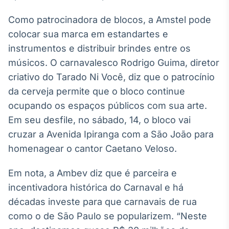
Tokenização
Como patrocinadora de blocos, a Amstel pode
de ativos
colocar sua marca em estandartes e
Em breve
instrumentos e distribuir brindes entre os
músicos. O carnavalesco Rodrigo Guima, diretor
criativo do Tarado Ni Você, diz que o patrocínio
da cerveja permite que o bloco continue
Crédito
Em breve
ocupando os espaços públicos com sua arte.
Em seu desfile, no sábado, 14, o bloco vai
cruzar a Avenida Ipiranga com a São João para
homenagear o cantor Caetano Veloso.
Em nota, a Ambev diz que é parceira e
incentivadora histórica do Carnaval e há
décadas investe para que carnavais de rua
como o de São Paulo se popularizem. “Neste