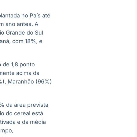
plantada no País até
m ano antes. A
Rio Grande do Sul
raná, com 18%, e
 de 1,8 ponto
emente acima da
9%), Maranhão (96%)
2% da área prevista
o do cereal está
tivada e da média
ampo,