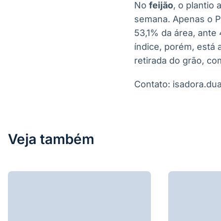
No
feijão
, o plantio
semana. Apenas o Pi
53,1% da área, ante
índice, porém, está 
retirada do grão, c
Contato: isadora.d
Veja também