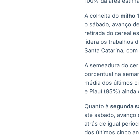
100% da área estim
A colheita do
milho
1
o sábado, avanço de
retirada do cereal e
lidera os trabalhos
Santa Catarina, com
A semeadura do cere
porcentual na seman
média dos últimos c
e Piauí (95%) ainda 
Quanto à
segunda sa
até sábado, avanço 
atrás de igual perí
dos últimos cinco a