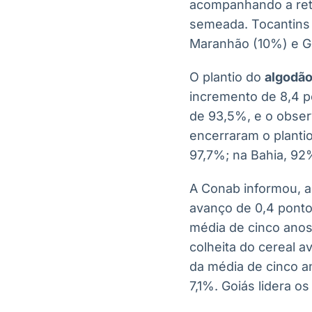
acompanhando a reti
semeada. Tocantins 
Maranhão (10%) e Go
O plantio do
algodã
incremento de 8,4 p
de 93,5%, e o obser
encerraram o plantio
97,7%; na Bahia, 92
A Conab informou, a
avanço de 0,4 ponto
média de cinco anos
colheita do cereal 
da média de cinco a
7,1%. Goiás lidera o