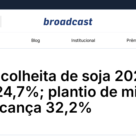
Moedas
Commodities
Blog
Institucional
Prêm
colheita de soja 2
roadcast
Content
ções
Broadcast
Broadcast
Broadcast
24,7%; plantio de m
Político
Energia
White Label
Os bastidores da
O setor de
Plataforma para
alcança 32,2%
política em
energia elétrica
conteúdos
tempo real
no Brasil
personalizados
Broadcast
Broadcast
Broadcast
Broadcast