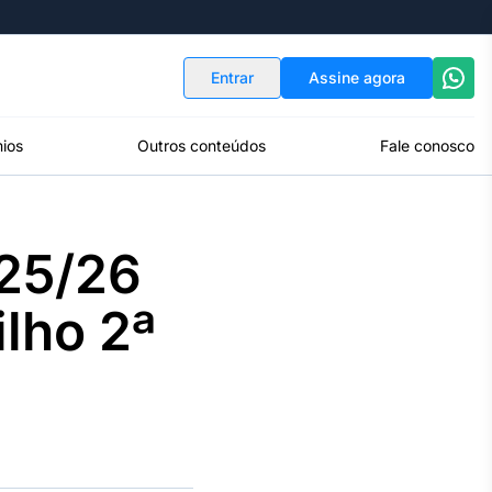
Indicadores
Conversor de Moedas
Entrar
Assine agora
ios
Outros conteúdos
Fale conosco
025/26
ilho 2ª