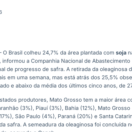
Ticker
Widgets
Wallboard
Curadoria
Cotações e
Componentes
Conteúdos e
Curadoria de
6
headlines de
para conteúdos e
dados para
conteúdos
notícias
funcionalidades
displays e telas
noticiosos
IA
BroadFast
Gestão de
Tokenização
Investimentos
de ativos
Em breve
Em breve
 – O Brasil colheu 24,7% da área plantada com
soja
na
Em breve
Em breve
), informou a Companhia Nacional de Abasteciment
l de progresso de safra. A retirada da oleaginosa
uais em uma semana, mas está atrás dos 25,5% obse
ado e abaixo da média dos últimos cinco anos, de 27
 Estados produtores, Mato Grosso tem a maior área 
ranhão (3%), Piauí (3%), Bahia (12%), Mato Grosso 
(17%), São Paulo (4%), Paraná (20%) e Santa Catar
 da safra. A semeadura da oleaginosa foi concluída 