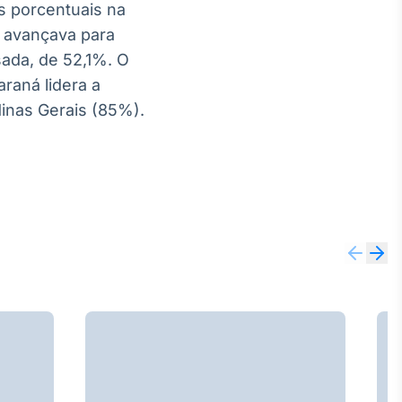
os porcentuais na
a avançava para
ada, de 52,1%. O
raná lidera a
Minas Gerais (85%).