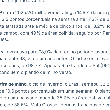
ada, segundo a Conab.
ª safra 2025/26, milho verão, atingia 14,9% da área 
 3,5 pontos porcentuais na semana ante 17,3% de u
stá atrasada ante a média de cinco anos, de 18,2%. 
 de campo, com 49% da área colhida, seguido por Pa
 16%.
al avançava para 98,9% da área no período, avanço
a e ante 98,1% de um ano antes. O índice está lev
inco anos, de 98,7%. Apenas Rio Grande do Sul (9
concluem o plantio de milho verão.
fra de milho
, ciclo de inverno, o Brasil semeou 32,
de 10,6 pontos porcentuais em uma semana. O planti
odo do ano passado, quando 35,7% da área estava cul
nos, de 38,6%. Mato Grosso lidera os trabalhos de c