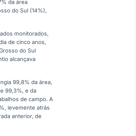
,7% da área
sso do Sul (14%),
tados monitorados,
ia de cinco anos,
Grosso do Sul
ntio alcançava
ngia 99,8% da área,
de 99,3%, e da
abalhos de campo. A
2%, levemente atrás
ada anterior, de