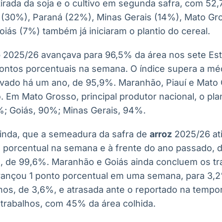
rada da soja e o cultivo em segunda safra, com 52
(30%), Paraná (22%), Minas Gerais (14%), Mato Gro
iás (7%) também já iniciaram o plantio do cereal.
o
2025/26 avançava para 96,5% da área nos sete Es
ontos porcentuais na semana. O índice supera a méd
vado há um ano, de 95,9%. Maranhão, Piauí e Mato 
. Em Mato Grosso, principal produtor nacional, o pla
%; Goiás, 90%; Minas Gerais, 94%.
inda, que a semeadura da safra de
arroz
2025/26 ati
 porcentual na semana e à frente do ano passado, 
, de 99,6%. Maranhão e Goiás ainda concluem os tr
avançou 1 ponto porcentual em uma semana, para 3,
nos, de 3,6%, e atrasada ante o reportado na tempor
s trabalhos, com 45% da área colhida.