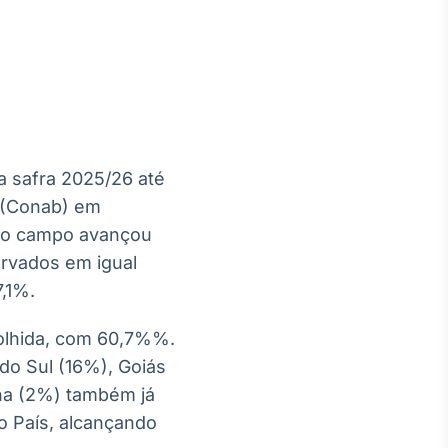
Crédito
Em breve
 safra 2025/26 até
o (Conab) em
 do campo avançou
rvados em igual
,1%.
colhida, com 60,7%%.
do Sul (16%), Goiás
ina (2%) também já
no País, alcançando