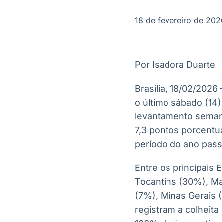
OTC
Datafeed
Plataforma para
APIs para
18 de fevereiro de 202
negociação de
integração de
ativos
conteúdos e
Soluções de
dados
Tecnologia
Por Isadora Duarte
Broadcast
Broadcast
Radar
Fundos
Brasília, 18/02/2026
Monitoramento
A melhor
o último sábado (14
inteligente de
plataforma para
notícias e
analisar fundos
levantamento semana
conteúdos
de investimento
7,3 pontos porcent
no Brasil
período do ano pass
Entre os principais
Tocantins (30%), Ma
(7%), Minas Gerais 
registram a colheita