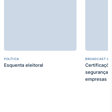
Tokenização
de ativos
Em breve
Crédito
Em breve
POLÍTICA
BROADCAST WE
Esquenta eleitoral
Certificaçõ
segurança e
empresas