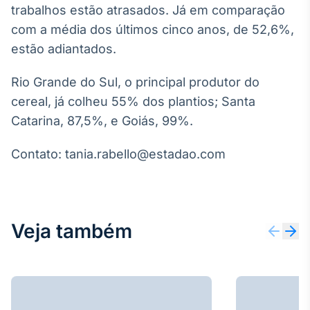
trabalhos estão atrasados. Já em comparação
IA
com a média dos últimos cinco anos, de 52,6%,
Em breve
estão adiantados.
Rio Grande do Sul, o principal produtor do
cereal, já colheu 55% dos plantios; Santa
Catarina, 87,5%, e Goiás, 99%.
BroadFast
Em breve
Contato: tania.rabello@estadao.com
Gestão de
Veja também
Investimentos
Em breve