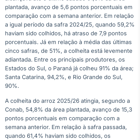
Broadcast
plantada, avanço de 5,6 pontos porcentuais em
Curadoria
comparação com a semana anterior. Em relação
Curadoria de
a igual período da safra 2024/25, quando 59,2%
conteúdos
noticiosos
haviam sido colhidos, há atraso de 7,9 pontos
Soluções de
porcentuais. Já em relação à média das últimas
Tecnologia
cinco safras, de 51%, a colheita está levemente
Broadcast
adiantada. Entre os principais produtores, os
Radar
Estados do Sul, o Paraná já colheu 91% da área;
Monitoramento
inteligente de
Santa Catarina, 94,2%, e Rio Grande do Sul,
notícias e
90%.
conteúdos
A colheita do arroz 2025/26 atingia, segundo a
Broadcast
Fundos
Conab, 54,8% da área plantada, avanço de 15,3
A melhor
pontos porcentuais em comparação com a
plataforma para
semana anterior. Em relação à safra passada,
analisar fundos
de investimento
quando 61,4% haviam sido colhidos, os
no Brasil