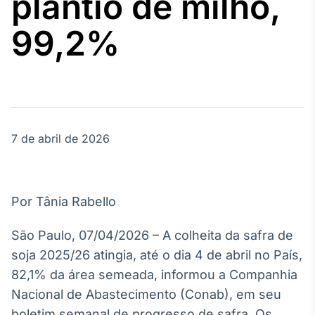
plantio de milho,
Broadcast
Agro
99,2%
Tudo sobre o
agronegócio
Broadcast
Político
7 de abril de 2026
Os bastidores da
política em
tempo real
Por Tânia Rabello
Broadcast
Energia
São Paulo, 07/04/2026 – A colheita da safra de
O setor de
soja 2025/26 atingia, até o dia 4 de abril no País,
energia elétrica
no Brasil
82,1% da área semeada, informou a Companhia
Nacional de Abastecimento (Conab), em seu
boletim semanal de progresso de safra. Os