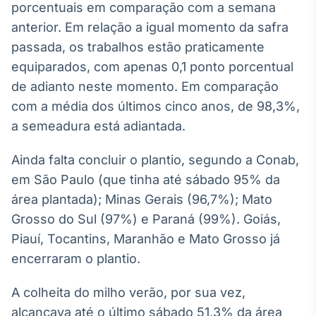
porcentuais em comparação com a semana
Broadcast
anterior. Em relação a igual momento da safra
Ticker
Cotações e
passada, os trabalhos estão praticamente
headlines de
equiparados, com apenas 0,1 ponto porcentual
notícias
de adianto neste momento. Em comparação
com a média dos últimos cinco anos, de 98,3%,
Broadcast
a semeadura está adiantada.
Widgets
Componentes
Ainda falta concluir o plantio, segundo a Conab,
para conteúdos e
funcionalidades
em São Paulo (que tinha até sábado 95% da
área plantada); Minas Gerais (96,7%); Mato
Grosso do Sul (97%) e Paraná (99%). Goiás,
Broadcast
Piauí, Tocantins, Maranhão e Mato Grosso já
Wallboard
Conteúdos e
encerraram o plantio.
dados para
displays e telas
A colheita do milho verão, por sua vez,
alcançava até o último sábado 51,3% da área