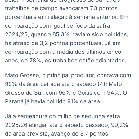
Broadcast
trabalhos de campo avançaram 7,8 pontos
White Label
porcentuais em relação à semana anterior. Em
Plataforma para
conteúdos
comparação com igual período da safra
personalizados
Soluções de Dados
2024/25, quando 85,3% haviam sido colhidos,
e Conteúdos
há atraso de 3,2 pontos porcentuais. Já em
Broadcast
comparação com a média dos últimos cinco
OTC
anos, de 78%, os trabalhos estão adiantados.
Plataforma para
negociação de
Mato Grosso, o principal produtor, contava com
ativos
99% da área ceifada até o sábado (4); Mato
Grosso do Sul, com 96% e Goiás com 94%. O
Broadcast
Paraná já havia colhido 91% da área.
Datafeed
APIs para
Já a semeadura do milho de segunda safra
integração de
conteúdos e
2025/26 atingia, até o sábado passado, 99,2%
dados
da área prevista, avanço de 3,7 pontos