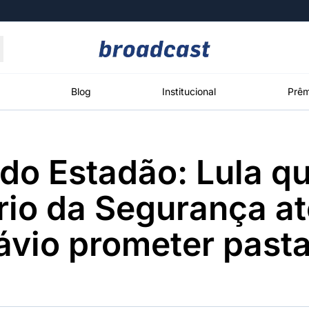
Moedas
Commodities
Blog
Institucional
Prêm
do Estadão: Lula qu
roadcast
Content
ções
Broadcast
Broadcast
Broadcast
rio da Segurança at
Político
Energia
White Label
Os bastidores da
O setor de
Plataforma para
ávio prometer past
política em
energia elétrica
conteúdos
tempo real
no Brasil
personalizados
Broadcast
Broadcast
Broadcast
Broadcast