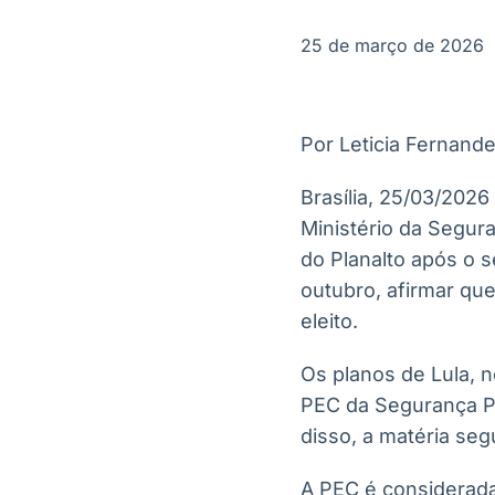
OTC
Datafeed
Plataforma para
APIs para
25 de março de 2026
negociação de
integração de
ativos
conteúdos e
Soluções de
dados
Tecnologia
Por Leticia Fernand
Broadcast
Broadcast
Radar
Fundos
Brasília, 25/03/2026
Monitoramento
A melhor
Ministério da Segura
inteligente de
plataforma para
notícias e
analisar fundos
do Planalto após o s
conteúdos
de investimento
outubro, afirmar que
no Brasil
eleito.
Os planos de Lula, 
PEC da Segurança Pú
disso, a matéria seg
A PEC é considerada