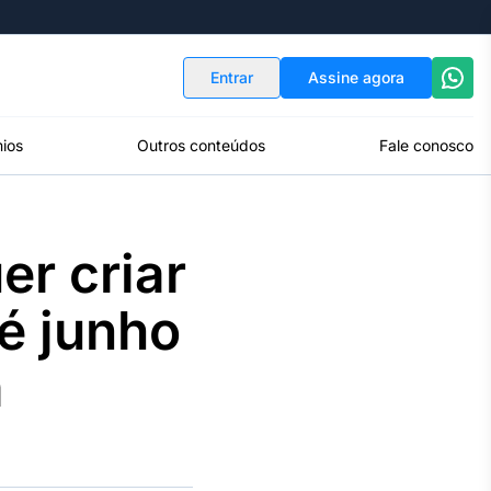
Indicadores
Conversor de Moedas
Entrar
Assine agora
ios
Outros conteúdos
Fale conosco
er criar
é junho
a