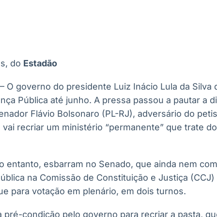
Ticker
Widgets
Wallboard
Curadoria
Cotações e
Componentes
Conteúdos e
Curadoria de
headlines de
para conteúdos e
dados para
conteúdos
notícias
funcionalidades
displays e telas
noticiosos
es, do
Estadão
IA
BroadFast
Gestão de
Tokenização
Investimentos
de ativos
Em breve
Em breve
 – O governo do presidente Luiz Inácio Lula da Silva 
Em breve
Em breve
nça Pública até junho. A pressa passou a pautar a d
enador Flávio Bolsonaro (PL-RJ), adversário do peti
 vai recriar um ministério “permanente” que trate do
no entanto, esbarram no Senado, que ainda nem com
blica na Comissão de Constituição e Justiça (CCJ)
ue para votação em plenário, em dois turnos.
 pré-condição pelo governo para recriar a pasta, qu