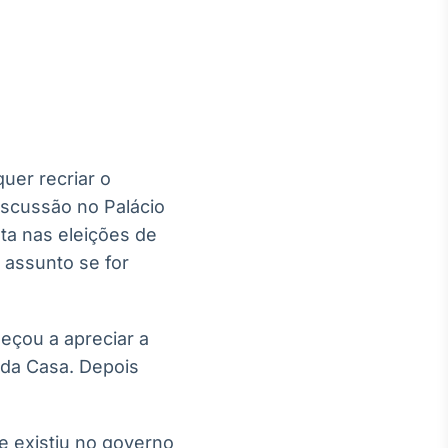
Crédito
Em breve
quer recriar o
iscussão no Palácio
sta nas eleições de
 assunto se for
eçou a apreciar a
 da Casa. Depois
e existiu no governo