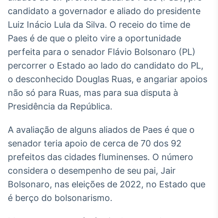
Broadcast
candidato a governador e aliado do presidente
White Label
Luiz Inácio Lula da Silva. O receio do time de
Plataforma para
conteúdos
Paes é de que o pleito vire a oportunidade
personalizados
Soluções de Dados
perfeita para o senador Flávio Bolsonaro (PL)
e Conteúdos
percorrer o Estado ao lado do candidato do PL,
o desconhecido Douglas Ruas, e angariar apoios
Broadcast
OTC
não só para Ruas, mas para sua disputa à
Plataforma para
Presidência da República.
negociação de
ativos
A avaliação de alguns aliados de Paes é que o
senador teria apoio de cerca de 70 dos 92
Broadcast
prefeitos das cidades fluminenses. O número
Datafeed
considera o desempenho de seu pai, Jair
APIs para
Bolsonaro, nas eleições de 2022, no Estado que
integração de
conteúdos e
é berço do bolsonarismo.
dados