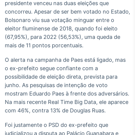
presidente venceu nas duas eleições que
Broadcast
concorreu. Apesar de ser bem votado no Estado,
Curadoria
Bolsonaro viu sua votação minguar entre o
Curadoria de
conteúdos
eleitor fluminense de 2018, quando foi eleito
noticiosos
Soluções de
(67,95%), para 2022 (56,53%), uma queda de
Tecnologia
mais de 11 pontos porcentuais.
Broadcast
O alerta na campanha de Paes está ligado, mas
Radar
Monitoramento
o ex-prefeito segue confiante com a
inteligente de
possibilidade de eleição direta, prevista para
notícias e
conteúdos
junho. As pesquisas de intenção de voto
mostram Eduardo Paes à frente dos adversários.
Broadcast
Na mais recente Real Time Big Data, ele aparece
Fundos
com 46%, contra 13% de Douglas Ruas.
A melhor
plataforma para
analisar fundos
Foi justamente o PSD do ex-prefeito que
de investimento
judicializou a disputa ao Palácio Guanabara e
no Brasil