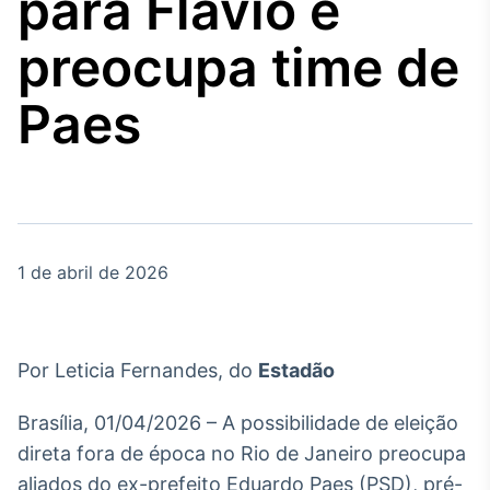
para Flávio e
Broadcast
Agro
preocupa time de
Tudo sobre o
agronegócio
Paes
Broadcast
Político
Os bastidores da
política em tempo
real
1 de abril de 2026
Broadcast
Energia
Por Leticia Fernandes, do
Estadão
O setor de
energia elétrica
Brasília, 01/04/2026 – A possibilidade de eleição
no Brasil
direta fora de época no Rio de Janeiro preocupa
aliados do ex-prefeito Eduardo Paes (PSD), pré-