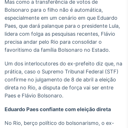
Mas como a transferência de votos de
Broadcast
Bolsonaro para o filho não é automática,
Ticker
especialmente em um cenário em que Eduardo
Cotações e
headlines de
Paes, que dará palanque para o presidente Lula,
notícias
lidera com folga as pesquisas recentes, Flávio
precisa andar pelo Rio para consolidar o
Broadcast
favoritismo da família Bolsonaro no Estado.
Widgets
Componentes
Um dos interlocutores do ex-prefeito diz que, na
para conteúdos e
prática, caso o Supremo Tribunal Federal (STF)
funcionalidades
confirme no julgamento de 8 de abril a eleição
direta no Rio, a disputa de força vai ser entre
Broadcast
Paes e Flávio Bolsonaro.
Wallboard
Conteúdos e
Eduardo Paes confiante com eleição direta
dados para
displays e telas
No Rio, berço político do bolsonarismo, o ex-