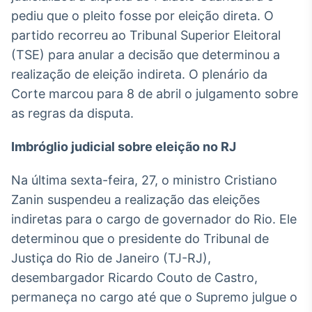
pediu que o pleito fosse por eleição direta. O
IA
partido recorreu ao Tribunal Superior Eleitoral
Em breve
(TSE) para anular a decisão que determinou a
realização de eleição indireta. O plenário da
Corte marcou para 8 de abril o julgamento sobre
as regras da disputa.
BroadFast
Em breve
Imbróglio judicial sobre eleição no RJ
Na última sexta-feira, 27, o ministro Cristiano
Zanin suspendeu a realização das eleições
indiretas para o cargo de governador do Rio. Ele
Gestão de
determinou que o presidente do Tribunal de
Investimentos
Justiça do Rio de Janeiro (TJ-RJ),
Em breve
desembargador Ricardo Couto de Castro,
permaneça no cargo até que o Supremo julgue o