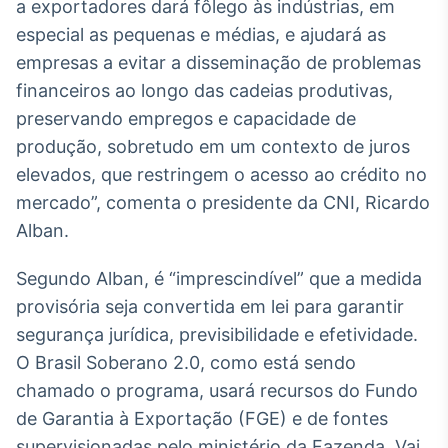
a exportadores dará fôlego às indústrias, em
Broadcast
especial as pequenas e médias, e ajudará as
Ticker
empresas a evitar a disseminação de problemas
Cotações e
headlines de
financeiros ao longo das cadeias produtivas,
notícias
preservando empregos e capacidade de
produção, sobretudo em um contexto de juros
Broadcast
elevados, que restringem o acesso ao crédito no
Widgets
mercado”, comenta o presidente da CNI, Ricardo
Componentes
Alban.
para conteúdos e
funcionalidades
Segundo Alban, é “imprescindível” que a medida
provisória seja convertida em lei para garantir
Broadcast
segurança jurídica, previsibilidade e efetividade.
Wallboard
O Brasil Soberano 2.0, como está sendo
Conteúdos e
dados para
chamado o programa, usará recursos do Fundo
displays e telas
de Garantia à Exportação (FGE) e de fontes
supervisionadas pelo ministério da Fazenda. Vai