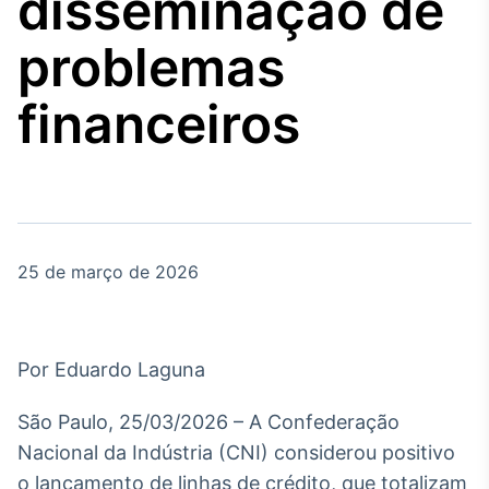
disseminação de
Broadcast
Agro
problemas
Tudo sobre o
agronegócio
financeiros
Broadcast
Político
Os bastidores da
política em tempo
real
25 de março de 2026
Broadcast
Energia
Por Eduardo Laguna
O setor de
energia elétrica
São Paulo, 25/03/2026 – A Confederação
no Brasil
Nacional da Indústria (CNI) considerou positivo
o lançamento de linhas de crédito, que totalizam