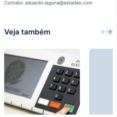
Contato: eduardo.laguna@estadao.com
IA
Em breve
Veja também
BroadFast
Em breve
Gestão de
Investimentos
Em breve