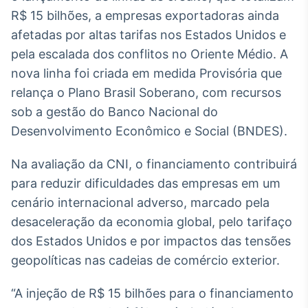
Broadcast
R$ 15 bilhões, a empresas exportadoras ainda
White Label
afetadas por altas tarifas nos Estados Unidos e
Plataforma para
conteúdos
pela escalada dos conflitos no Oriente Médio. A
personalizados
Soluções de Dados
nova linha foi criada em medida Provisória que
e Conteúdos
relança o Plano Brasil Soberano, com recursos
sob a gestão do Banco Nacional do
Broadcast
OTC
Desenvolvimento Econômico e Social (BNDES).
Plataforma para
negociação de
Na avaliação da CNI, o financiamento contribuirá
ativos
para reduzir dificuldades das empresas em um
cenário internacional adverso, marcado pela
Broadcast
desaceleração da economia global, pelo tarifaço
Datafeed
dos Estados Unidos e por impactos das tensões
APIs para
geopolíticas nas cadeias de comércio exterior.
integração de
conteúdos e
dados
“A injeção de R$ 15 bilhões para o financiamento