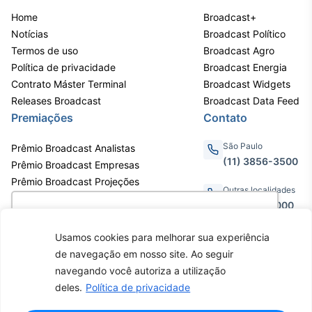
Home
Broadcast+
Notícias
Broadcast Político
Termos de uso
Broadcast Agro
Política de privacidade
Broadcast Energia
Contrato Máster Terminal
Broadcast Widgets
Releases Broadcast
Broadcast Data Feed
Premiações
Contato
São Paulo
Prêmio Broadcast Analistas
(11) 3856-3500
Prêmio Broadcast Empresas
Prêmio Broadcast Projeções
Outras localidades
0800.011.3000
Utilizamos cookies para oferecer melhor
experiência, melhorar o desempenho, analisar
Usamos cookies para melhorar sua experiência
como você interage em nosso site e
de navegação em nosso site. Ao seguir
personalizar conteúdo. Ao utilizar este site, você
Av. Eng. Caetano Álvares, 55 - 3º e
navegando você autoriza a utilização
6º andar, Bairro do Limão, São
concorda com o uso de cookies.
Saiba mais
deles.
Política de privacidade
Paulo / SP, CEP 02598-900 -
CNPJ: 62.652.961/0001-38