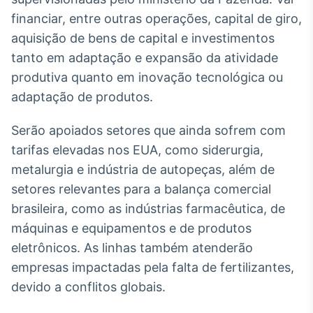
Broadcast
financiar, entre outras operações, capital de giro,
Curadoria
aquisição de bens de capital e investimentos
Curadoria de
tanto em adaptação e expansão da atividade
conteúdos
noticiosos
Soluções de
produtiva quanto em inovação tecnológica ou
Tecnologia
adaptação de produtos.
Broadcast
Serão apoiados setores que ainda sofrem com
Radar
tarifas elevadas nos EUA, como siderurgia,
Monitoramento
metalurgia e indústria de autopeças, além de
inteligente de
notícias e
setores relevantes para a balança comercial
conteúdos
brasileira, como as indústrias farmacêutica, de
Broadcast
máquinas e equipamentos e de produtos
Fundos
eletrônicos. As linhas também atenderão
A melhor
empresas impactadas pela falta de fertilizantes,
plataforma para
devido a conflitos globais.
analisar fundos
de investimento
no Brasil