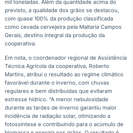
Broadcast
mil toneladas. Além da quantidade acima do
White Label
previsto, a qualidade dos grãos se destacou,
Plataforma para
com quase 100% da produção classificada
conteúdos
como cevada cervejeira pela Maltaria Campos
personalizados
Soluções de Dados
Gerais, destino integral da produção da
e Conteúdos
cooperativa.
Broadcast
OTC
Em nota, o coordenador regional de Assistência
Plataforma para
Técnica Agrícola da cooperativa, Roberto
negociação de
ativos
Martins, atribui o resultado ao regime climático
favorável durante o inverno, com chuvas
regulares e bem distribuídas que evitaram
Broadcast
estresse hídrico. “A menor nebulosidade
Datafeed
durante as tardes de inverno garantiu maior
APIs para
integração de
incidência de radiação solar, otimizando a
conteúdos e
dados
fotossíntese e contribuindo para o acúmulo de
biomassa e energia nos grãos. O resultado é