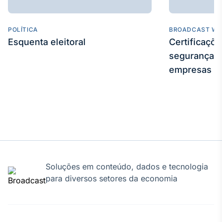
IA
Em breve
POLÍTICA
BROADCAST WE
Esquenta eleitoral
Certificaçõ
segurança e
empresas
BroadFast
Em breve
Gestão de
Soluções em conteúdo, dados e tecnologia
Investimentos
para diversos setores da economia
Em breve