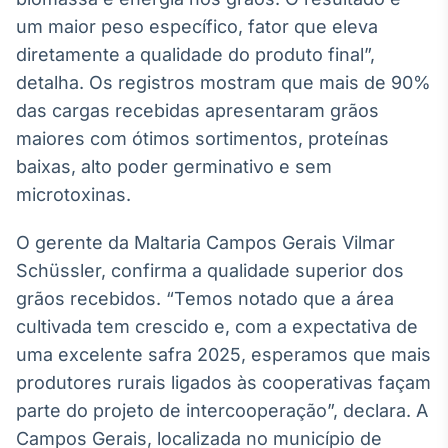
Broadcast
um maior peso específico, fator que eleva
Ticker
diretamente a qualidade do produto final”,
Cotações e
detalha. Os registros mostram que mais de 90%
headlines de
notícias
das cargas recebidas apresentaram grãos
maiores com ótimos sortimentos, proteínas
Broadcast
baixas, alto poder germinativo e sem
Widgets
microtoxinas.
Componentes
para conteúdos e
O gerente da Maltaria Campos Gerais Vilmar
funcionalidades
Schüssler, confirma a qualidade superior dos
grãos recebidos. “Temos notado que a área
Broadcast
cultivada tem crescido e, com a expectativa de
Wallboard
uma excelente safra 2025, esperamos que mais
Conteúdos e
produtores rurais ligados às cooperativas façam
dados para
displays e telas
parte do projeto de intercooperação”, declara. A
Campos Gerais, localizada no município de