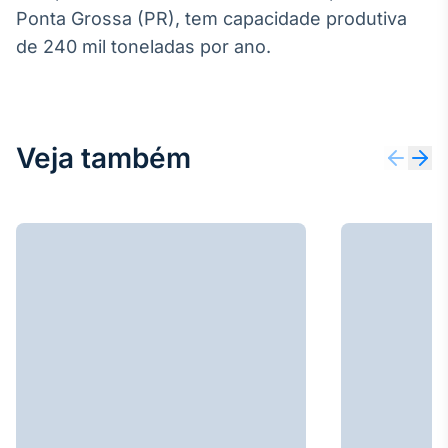
Broadcast
Ponta Grossa (PR), tem capacidade produtiva
Curadoria
de 240 mil toneladas por ano.
Curadoria de
conteúdos
noticiosos
Soluções de
Tecnologia
Veja também
Broadcast
Radar
Monitoramento
inteligente de
notícias e
conteúdos
Broadcast
Fundos
A melhor
plataforma para
analisar fundos
de investimento
no Brasil