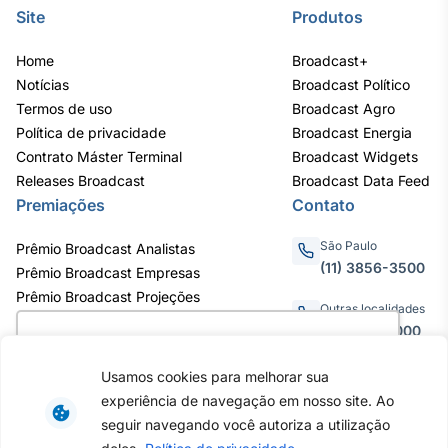
Site
Produtos
Tokenização
de ativos
Home
Broadcast+
Em breve
Notícias
Broadcast Político
Termos de uso
Broadcast Agro
Política de privacidade
Broadcast Energia
Contrato Máster Terminal
Broadcast Widgets
Crédito
Releases Broadcast
Broadcast Data Feed
Em breve
Premiações
Contato
São Paulo
Prêmio Broadcast Analistas
(11) 3856-3500
Prêmio Broadcast Empresas
Prêmio Broadcast Projeções
Outras localidades
0800.011.3000
Utilizamos cookies para oferecer melhor
experiência, melhorar o desempenho, analisar
Usamos cookies para melhorar sua
como você interage em nosso site e
experiência de navegação em nosso site. Ao
personalizar conteúdo. Ao utilizar este site, você
Av. Eng. Caetano Álvares, 55 - 3º e
seguir navegando você autoriza a utilização
6º andar, Bairro do Limão, São
concorda com o uso de cookies.
Saiba mais