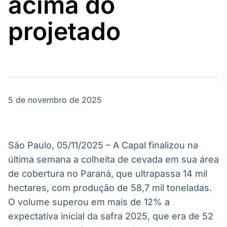
acima do
Broadcast
Agro
projetado
Tudo sobre o
agronegócio
Broadcast
Político
5 de novembro de 2025
Os bastidores da
política em
tempo real
São Paulo, 05/11/2025 – A Capal finalizou na
Broadcast
última semana a colheita de cevada em sua área
Energia
de cobertura no Paraná, que ultrapassa 14 mil
O setor de
hectares, com produção de 58,7 mil toneladas.
energia elétrica
no Brasil
O volume superou em mais de 12% a
expectativa inicial da safra 2025, que era de 52