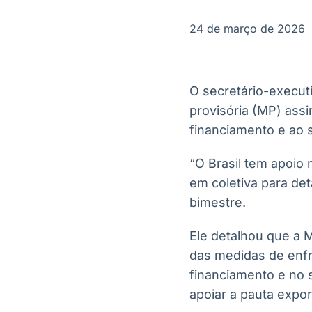
OTC
Datafeed
Plataforma para
APIs para
24 de março de 2026
negociação de
integração de
ativos
conteúdos e
Soluções de
dados
Tecnologia
O secretário-execut
Broadcast
Broadcast
provisória (MP) assi
Radar
Fundos
financiamento e ao 
Monitoramento
A melhor
inteligente de
plataforma para
notícias e
analisar fundos
“O Brasil tem apoio 
conteúdos
de investimento
em coletiva para det
no Brasil
bimestre.
Ele detalhou que a
das medidas de enfr
financiamento e no s
apoiar a pauta expor