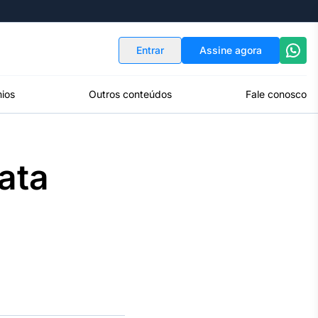
Indicadores
Conversor de Moedas
Entrar
Assine agora
ios
Outros conteúdos
Fale conosco
ata