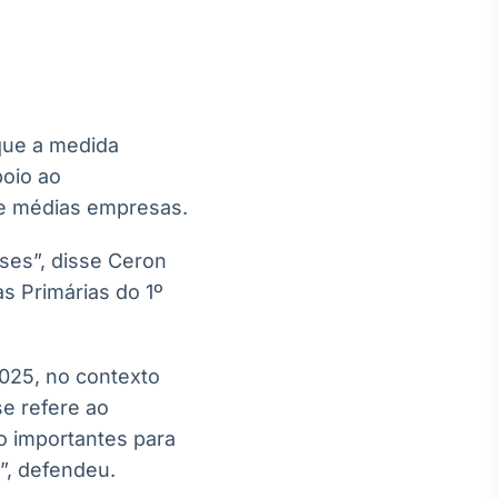
 que a medida
Crédito
poio ao
Em breve
 e médias empresas.
íses”, disse Ceron
s Primárias do 1º
025, no contexto
e refere ao
o importantes para
”, defendeu.