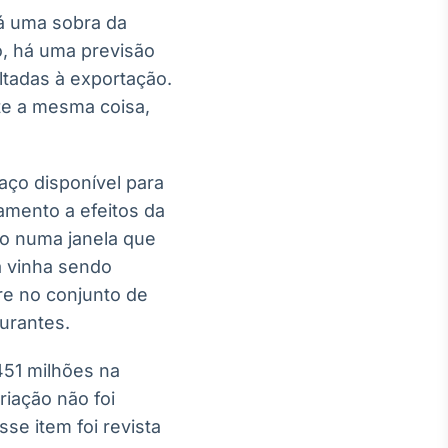
á uma sobra da
, há uma previsão
ltadas à exportação.
te a mesma coisa,
aço disponível para
amento a efeitos da
do numa janela que
á vinha sendo
re no conjunto de
urantes.
451 milhões na
riação não foi
sse item foi revista