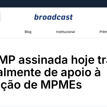
Moedas
Commodities
Blog
Institucional
Prêm
MP assinada hoje tr
roadcast
Content
ções
Broadcast
Broadcast
Broadcast
almente de apoio à
Político
Energia
White Label
Os bastidores da
O setor de
Plataforma para
ação de MPMEs
política em
energia elétrica
conteúdos
tempo real
no Brasil
personalizados
Broadcast
Broadcast
Broadcast
Broadcast