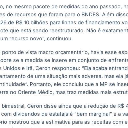
io, no mesmo pacote de medidas do ano passado, h
es de recursos que foram para o BNDES. Além disso
6 de R$ 10 bilhões para linhas de financiamento vo
cote que está sendo reestruturado. Não é exatamen
um recurso novo”, continuou.
o ponto de vista macro orçamentário, havia esse esp
obre se a medida se insere em conjunto de enfrent
s Unidos e Irã, Ceron respondeu: “Ela acaba entran
entamento de uma situação mais adversa, mas ela j
tinuidade”. Portanto, ele concluiu que a MP se inse
rra no Oriente Médio, mas traz medidas mais estrut
o bimestral, Ceron disse ainda que a redução de R$ 
 com dividendos de estatais é “bem marginal” e a va
tório mostrou que a estimativa para as receitas com e