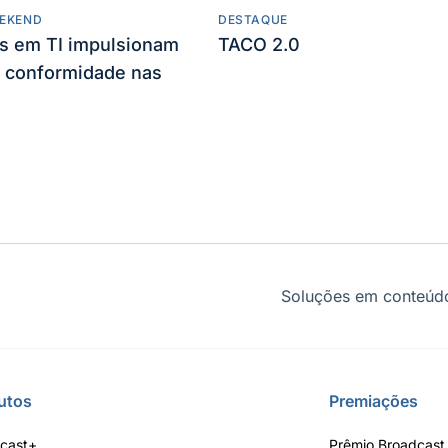
EKEND
DESTAQUE
es em TI impulsionam
TACO 2.0
 conformidade nas
Soluções em conteúdo
utos
Premiações
cast+
Prêmio Broadcast 