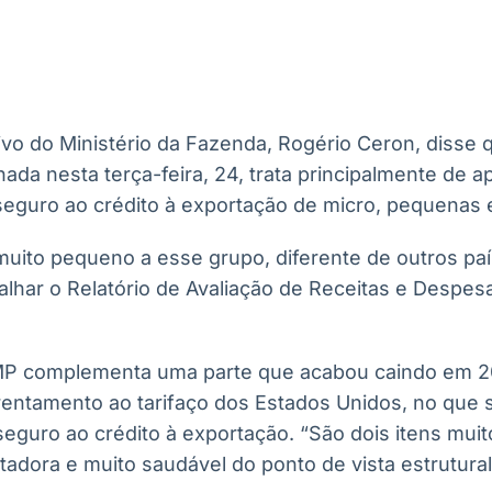
Ticker
Widgets
Wallboard
Curadoria
Cotações e
Componentes
Conteúdos e
Curadoria de
headlines de
para conteúdos e
dados para
conteúdos
notícias
funcionalidades
displays e telas
noticiosos
ivo do Ministério da Fazenda, Rogério Ceron, disse
IA
BroadFast
Gestão de
Tokenização
nada nesta terça-feira, 24, trata principalmente de a
Investimentos
de ativos
Em breve
Em breve
seguro ao crédito à exportação de micro, pequenas
Em breve
Em breve
muito pequeno a esse grupo, diferente de outros pa
alhar o Relatório de Avaliação de Receitas e Despesa
 MP complementa uma parte que acabou caindo em 2
entamento ao tarifaço dos Estados Unidos, no que s
eguro ao crédito à exportação. “São dois itens muit
tadora e muito saudável do ponto de vista estrutural