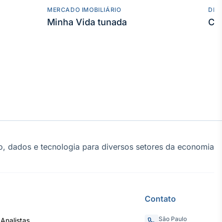
MERCADO IMOBILIÁRIO
DES
Minha Vida tunada
Co
, dados e tecnologia para diversos setores da economia
Contato
São Paulo
Analistas