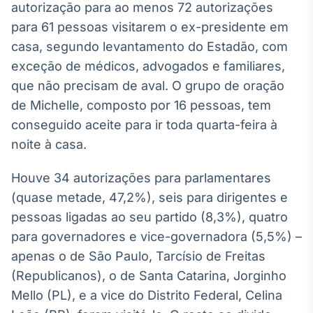
autorização para ao menos 72 autorizações
Tokenização
para 61 pessoas visitarem o ex-presidente em
de ativos
casa, segundo levantamento do Estadão, com
Em breve
exceção de médicos, advogados e familiares,
que não precisam de aval. O grupo de oração
de Michelle, composto por 16 pessoas, tem
conseguido aceite para ir toda quarta-feira à
Crédito
Em breve
noite à casa.
Houve 34 autorizações para parlamentares
(quase metade, 47,2%), seis para dirigentes e
pessoas ligadas ao seu partido (8,3%), quatro
para governadores e vice-governadora (5,5%) –
apenas o de São Paulo, Tarcísio de Freitas
(Republicanos), o de Santa Catarina, Jorginho
Mello (PL), e a vice do Distrito Federal, Celina