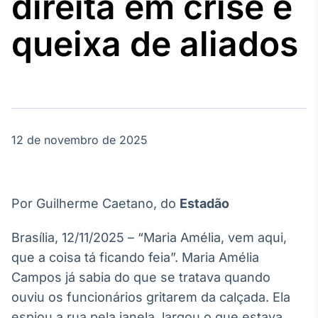
direita em crise e
Broadcast
Agro
queixa de aliados
Tudo sobre o
agronegócio
Broadcast
Político
12 de novembro de 2025
Os bastidores da
política em
tempo real
Por Guilherme Caetano, do
Estadão
Broadcast
Energia
Brasília, 12/11/2025 – “Maria Amélia, vem aqui,
O setor de
que a coisa tá ficando feia”. Maria Amélia
energia elétrica
no Brasil
Campos já sabia do que se tratava quando
ouviu os funcionários gritarem da calçada. Ela
espiou a rua pela janela, largou o que estava