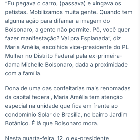
“Eu pegava o carro, (passava) e xingava os
Broadcast
petistas. Mobilizamos muita gente. Quando tem
Ticker
Cotações e
alguma ação para difamar a imagem do
headlines de
Bolsonaro, a gente não permite. Pô, você quer
notícias
fazer manifestação? Vai pra Esplanada”, diz
Maria Amélia, escolhida vice-presidente do PL
Broadcast
Mulher no Distrito Federal pela ex-primeira-
Widgets
dama Michelle Bolsonaro, dada a proximidade
Componentes
para conteúdos e
com a família.
funcionalidades
Dona de uma das confeitarias mais renomadas
da capital federal, Maria Amélia tem atenção
Broadcast
especial na unidade que fica em frente ao
Wallboard
Conteúdos e
condomínio Solar de Brasília, no bairro Jardim
dados para
Botânico. É lá que Bolsonaro mora.
displays e telas
Nesta quarta-feira, 12, o ex-presidente