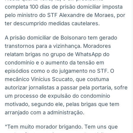
Broadcast
completa 100 dias de prisão domiciliar imposta
Curadoria
pelo ministro do STF Alexandre de Moraes, por
Curadoria de
ter descumprido medidas cautelares.
conteúdos
noticiosos
Soluções de
A prisão domiciliar de Bolsonaro tem gerado
Tecnologia
transtornos para a vizinhança. Moradores
Broadcast
relatam brigas no grupo de WhatsApp do
Radar
condomínio e o aumento da tensão em
Monitoramento
episódios como o do julgamento no STF. O
inteligente de
notícias e
mecânico Vinícius Scucato, que costuma
conteúdos
autorizar jornalistas a passar pela portaria, sofre
um processo de expulsão do condomínio
Broadcast
Fundos
motivado, segundo ele, pelas brigas que tem
A melhor
arranjado com a administração.
plataforma para
analisar fundos
“Tem muito morador brigando. Tem uns que
de investimento
no Brasil