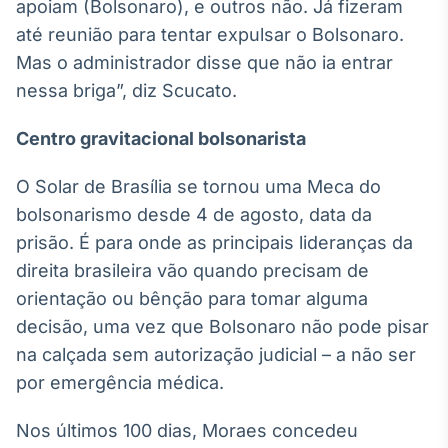
apoiam (Bolsonaro), e outros não. Já fizeram
IA
até reunião para tentar expulsar o Bolsonaro.
Em breve
Mas o administrador disse que não ia entrar
nessa briga”, diz Scucato.
Centro gravitacional bolsonarista
BroadFast
O Solar de Brasília se tornou uma Meca do
Em breve
bolsonarismo desde 4 de agosto, data da
prisão. É para onde as principais lideranças da
direita brasileira vão quando precisam de
orientação ou bênção para tomar alguma
decisão, uma vez que Bolsonaro não pode pisar
Gestão de
Investimentos
na calçada sem autorização judicial – a não ser
Em breve
por emergência médica.
Nos últimos 100 dias, Moraes concedeu