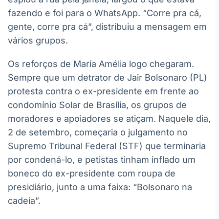
Broadcast
fazendo e foi para o WhatsApp. “Corre pra cá,
White Label
gente, corre pra cá”, distribuiu a mensagem em
Plataforma para
conteúdos
vários grupos.
personalizados
Soluções de Dados
e Conteúdos
Os reforços de Maria Amélia logo chegaram.
Sempre que um detrator de Jair Bolsonaro (PL)
Broadcast
protesta contra o ex-presidente em frente ao
OTC
Plataforma para
condomínio Solar de Brasília, os grupos de
negociação de
moradores e apoiadores se atiçam. Naquele dia,
ativos
2 de setembro, começaria o julgamento no
Supremo Tribunal Federal (STF) que terminaria
Broadcast
por condená-lo, e petistas tinham inflado um
Datafeed
boneco do ex-presidente com roupa de
APIs para
integração de
presidiário, junto a uma faixa: “Bolsonaro na
conteúdos e
cadeia”.
dados