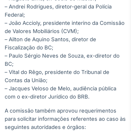
Broadcast
– Andrei Rodrigues, diretor-geral da Polícia
Curadoria
Federal;
Curadoria de
– João Accioly, presidente interino da Comissão
conteúdos
noticiosos
de Valores Mobiliários (CVM);
Soluções de
– Ailton de Aquino Santos, diretor de
Tecnologia
Fiscalização do BC;
Broadcast
– Paulo Sérgio Neves de Souza, ex-diretor do
Radar
BC;
Monitoramento
inteligente de
– Vital do Rêgo, presidente do Tribunal de
notícias e
Contas da União;
conteúdos
– Jacques Veloso de Melo, audiência pública
Broadcast
com o ex-diretor Jurídico do BRB.
Fundos
A melhor
A comissão também aprovou requerimentos
plataforma para
para solicitar informações referentes ao caso às
analisar fundos
de investimento
seguintes autoridades e órgãos:
no Brasil