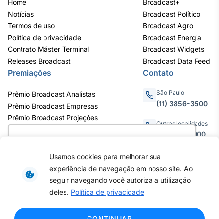
Home
Broadcast+
Notícias
Broadcast Político
Termos de uso
Broadcast Agro
Política de privacidade
Broadcast Energia
Contrato Máster Terminal
Broadcast Widgets
Releases Broadcast
Broadcast Data Feed
Premiações
Contato
São Paulo
Prêmio Broadcast Analistas
(11) 3856-3500
Prêmio Broadcast Empresas
Prêmio Broadcast Projeções
Outras localidades
0800.011.3000
Utilizamos cookies para oferecer melhor
experiência, melhorar o desempenho, analisar
Usamos cookies para melhorar sua
como você interage em nosso site e
experiência de navegação em nosso site. Ao
personalizar conteúdo. Ao utilizar este site, você
Av. Eng. Caetano Álvares, 55 - 3º e
seguir navegando você autoriza a utilização
6º andar, Bairro do Limão, São
concorda com o uso de cookies.
Saiba mais
deles.
Política de privacidade
Paulo / SP, CEP 02598-900 -
CNPJ: 62.652.961/0001-38
Copyright © 2026 - Todos os
Ok, entendi!
CONTINUAR