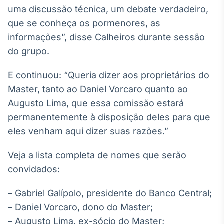
Broadcast
uma discussão técnica, um debate verdadeiro,
Ticker
que se conheça os pormenores, as
Cotações e
informações”, disse Calheiros durante sessão
headlines de
notícias
do grupo.
E continuou: “Queria dizer aos proprietários do
Broadcast
Master, tanto ao Daniel Vorcaro quanto ao
Widgets
Augusto Lima, que essa comissão estará
Componentes
para conteúdos e
permanentemente à disposição deles para que
funcionalidades
eles venham aqui dizer suas razões.”
Veja a lista completa de nomes que serão
Broadcast
convidados:
Wallboard
Conteúdos e
dados para
– Gabriel Galípolo, presidente do Banco Central;
displays e telas
– Daniel Vorcaro, dono do Master;
– Augusto Lima, ex-sócio do Master;