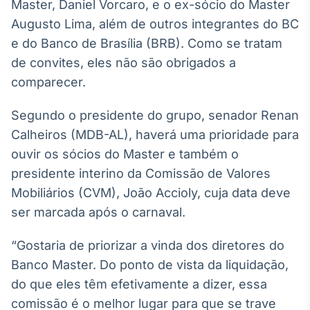
Broadcast
Master, Daniel Vorcaro, e o ex-sócio do Master
White Label
Augusto Lima, além de outros integrantes do BC
Plataforma para
e do Banco de Brasília (BRB). Como se tratam
conteúdos
de convites, eles não são obrigados a
personalizados
Soluções de Dados
comparecer.
e Conteúdos
Broadcast
Segundo o presidente do grupo, senador Renan
OTC
Calheiros (MDB-AL), haverá uma prioridade para
Plataforma para
ouvir os sócios do Master e também o
negociação de
ativos
presidente interino da Comissão de Valores
Mobiliários (CVM), João Accioly, cuja data deve
ser marcada após o carnaval.
Broadcast
Datafeed
“Gostaria de priorizar a vinda dos diretores do
APIs para
integração de
Banco Master. Do ponto de vista da liquidação,
conteúdos e
do que eles têm efetivamente a dizer, essa
dados
comissão é o melhor lugar para que se trave