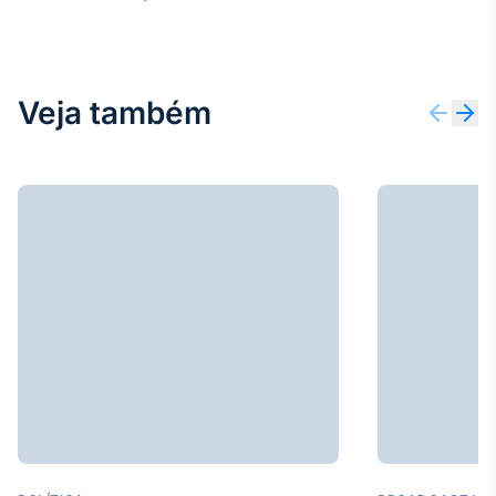
Tokenização
de ativos
Em breve
Veja também
Crédito
Em breve