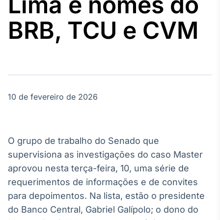
Lima e nomes do
Broadcast
Agro
BRB, TCU e CVM
Tudo sobre o
agronegócio
Broadcast
Político
10 de fevereiro de 2026
Os bastidores da
política em
tempo real
O grupo de trabalho do Senado que
Broadcast
supervisiona as investigações do caso Master
Energia
aprovou nesta terça-feira, 10, uma série de
O setor de
requerimentos de informações e de convites
energia elétrica
no Brasil
para depoimentos. Na lista, estão o presidente
do Banco Central, Gabriel Galípolo; o dono do