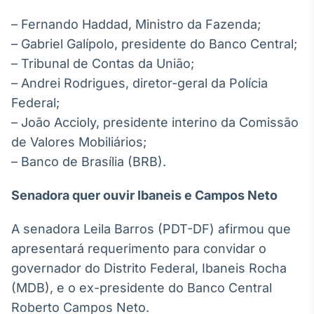
IA
– Fernando Haddad, Ministro da Fazenda;
Em breve
– Gabriel Galípolo, presidente do Banco Central;
– Tribunal de Contas da União;
– Andrei Rodrigues, diretor-geral da Polícia
Federal;
– João Accioly, presidente interino da Comissão
BroadFast
de Valores Mobiliários;
Em breve
– Banco de Brasília (BRB).
Senadora quer ouvir Ibaneis e Campos Neto
A senadora Leila Barros (PDT-DF) afirmou que
Gestão de
Investimentos
apresentará requerimento para convidar o
Em breve
governador do Distrito Federal, Ibaneis Rocha
(MDB), e o ex-presidente do Banco Central
Roberto Campos Neto.