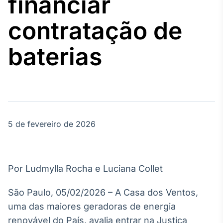
financiar
Broadcast
Agro
contratação de
Tudo sobre o
agronegócio
baterias
Broadcast
Político
Os bastidores da
política em
tempo real
5 de fevereiro de 2026
Broadcast
Energia
Por Ludmylla Rocha e Luciana Collet
O setor de
energia elétrica
São Paulo, 05/02/2026 – A Casa dos Ventos,
no Brasil
uma das maiores geradoras de energia
renovável do País, avalia entrar na Justiça