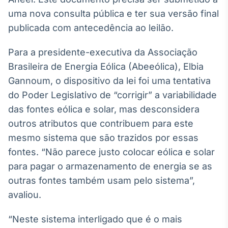
Broadcast
uma nova consulta pública e ter sua versão final
Curadoria
publicada com antecedência ao leilão.
Curadoria de
conteúdos
Para a presidente-executiva da Associação
noticiosos
Soluções de
Brasileira de Energia Eólica (Abeeólica), Elbia
Tecnologia
Gannoum, o dispositivo da lei foi uma tentativa
Broadcast
do Poder Legislativo de “corrigir” a variabilidade
Radar
das fontes eólica e solar, mas desconsidera
Monitoramento
outros atributos que contribuem para este
inteligente de
notícias e
mesmo sistema que são trazidos por essas
conteúdos
fontes. “Não parece justo colocar eólica e solar
Broadcast
para pagar o armazenamento de energia se as
Fundos
outras fontes também usam pelo sistema”,
A melhor
avaliou.
plataforma para
analisar fundos
de investimento
“Neste sistema interligado que é o mais
no Brasil