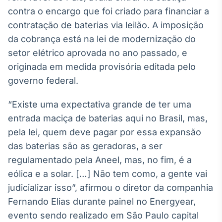
Broadcast
contra o encargo que foi criado para financiar a
White Label
contratação de baterias via leilão. A imposição
Plataforma para
conteúdos
da cobrança está na lei de modernização do
personalizados
Soluções de Dados
setor elétrico aprovada no ano passado, e
e Conteúdos
originada em medida provisória editada pelo
governo federal.
Broadcast
OTC
“Existe uma expectativa grande de ter uma
Plataforma para
negociação de
entrada maciça de baterias aqui no Brasil, mas,
ativos
pela lei, quem deve pagar por essa expansão
das baterias são as geradoras, a ser
Broadcast
regulamentado pela Aneel, mas, no fim, é a
Datafeed
eólica e a solar. […] Não tem como, a gente vai
APIs para
judicializar isso”, afirmou o diretor da companhia
integração de
conteúdos e
Fernando Elias durante painel no Energyear,
dados
evento sendo realizado em São Paulo capital