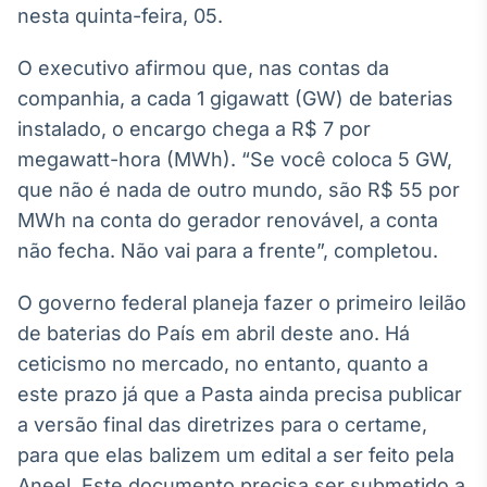
nesta quinta-feira, 05.
Broadcast
Ticker
O executivo afirmou que, nas contas da
Cotações e
headlines de
companhia, a cada 1 gigawatt (GW) de baterias
notícias
instalado, o encargo chega a R$ 7 por
megawatt-hora (MWh). “Se você coloca 5 GW,
Broadcast
que não é nada de outro mundo, são R$ 55 por
Widgets
MWh na conta do gerador renovável, a conta
Componentes
não fecha. Não vai para a frente”, completou.
para conteúdos e
funcionalidades
O governo federal planeja fazer o primeiro leilão
de baterias do País em abril deste ano. Há
Broadcast
ceticismo no mercado, no entanto, quanto a
Wallboard
este prazo já que a Pasta ainda precisa publicar
Conteúdos e
dados para
a versão final das diretrizes para o certame,
displays e telas
para que elas balizem um edital a ser feito pela
Aneel. Este documento precisa ser submetido a