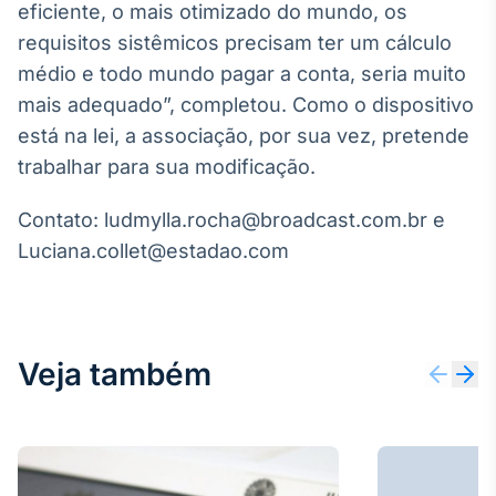
eficiente, o mais otimizado do mundo, os
IA
requisitos sistêmicos precisam ter um cálculo
Em breve
médio e todo mundo pagar a conta, seria muito
mais adequado”, completou. Como o dispositivo
está na lei, a associação, por sua vez, pretende
trabalhar para sua modificação.
BroadFast
Contato: ludmylla.rocha@broadcast.com.br e
Em breve
Luciana.collet@estadao.com
Gestão de
Veja também
Investimentos
Em breve