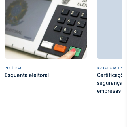
Tokenização
de ativos
Em breve
Crédito
Em breve
POLÍTICA
BROADCAST WE
Esquenta eleitoral
Certificaçõ
segurança e
empresas