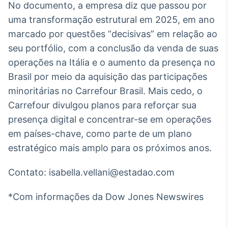
No documento, a empresa diz que passou por
Broadcast
uma transformação estrutural em 2025, em ano
Curadoria
marcado por questões “decisivas” em relação ao
Curadoria de
conteúdos
seu portfólio, com a conclusão da venda de suas
noticiosos
Soluções de
operações na Itália e o aumento da presença no
Tecnologia
Brasil por meio da aquisição das participações
Broadcast
minoritárias no Carrefour Brasil. Mais cedo, o
Radar
Carrefour divulgou planos para reforçar sua
Monitoramento
presença digital e concentrar-se em operações
inteligente de
notícias e
em países-chave, como parte de um plano
conteúdos
estratégico mais amplo para os próximos anos.
Broadcast
Contato: isabella.vellani@estadao.com
Fundos
A melhor
*Com informações da Dow Jones Newswires
plataforma para
analisar fundos
de investimento
no Brasil