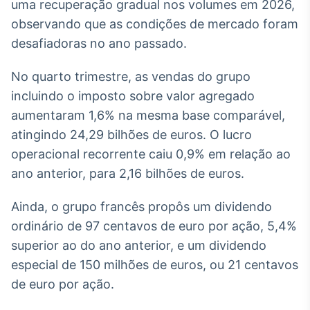
uma recuperação gradual nos volumes em 2026,
Broadcast
observando que as condições de mercado foram
Ticker
desafiadoras no ano passado.
Cotações e
headlines de
notícias
No quarto trimestre, as vendas do grupo
incluindo o imposto sobre valor agregado
Broadcast
aumentaram 1,6% na mesma base comparável,
Widgets
atingindo 24,29 bilhões de euros. O lucro
Componentes
operacional recorrente caiu 0,9% em relação ao
para conteúdos e
ano anterior, para 2,16 bilhões de euros.
funcionalidades
Ainda, o grupo francês propôs um dividendo
Broadcast
ordinário de 97 centavos de euro por ação, 5,4%
Wallboard
superior ao do ano anterior, e um dividendo
Conteúdos e
especial de 150 milhões de euros, ou 21 centavos
dados para
displays e telas
de euro por ação.