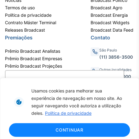
Notícias
Broadcast Político
Termos de uso
Broadcast Agro
Política de privacidade
Broadcast Energia
Contrato Máster Terminal
Broadcast Widgets
Releases Broadcast
Broadcast Data Feed
Premiações
Contato
São Paulo
Prêmio Broadcast Analistas
(11) 3856-3500
Prêmio Broadcast Empresas
Prêmio Broadcast Projeções
Outras localidades
0800.011.3000
Utilizamos cookies para oferecer melhor
experiência, melhorar o desempenho, analisar
Usamos cookies para melhorar sua
como você interage em nosso site e
experiência de navegação em nosso site. Ao
personalizar conteúdo. Ao utilizar este site, você
Av. Eng. Caetano Álvares, 55 - 3º e
seguir navegando você autoriza a utilização
6º andar, Bairro do Limão, São
concorda com o uso de cookies.
Saiba mais
deles.
Política de privacidade
Paulo / SP, CEP 02598-900 -
CNPJ: 62.652.961/0001-38
Copyright © 2026 - Todos os
Ok, entendi!
CONTINUAR
direitos reservados ao Broadcast |
Agência Estado.