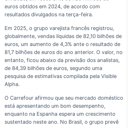
Broadcast
euros obtidos em 2024, de acordo com
White Label
resultados divulgados na terça-feira.
Plataforma para
conteúdos
personalizados
Soluções de Dados
Em 2025, o grupo varejista francês registrou,
e Conteúdos
globalmente, vendas líquidas de 82,10 bilhões de
euros, um aumento de 4,3% ante o resultado de
Broadcast
81,7 bilhões de euros do ano anterior. O valor, no
OTC
entanto, ficou abaixo da previsão dos analistas,
Plataforma para
negociação de
de 84,39 bilhões de euros, segundo uma
ativos
pesquisa de estimativas compilada pela Visible
Alpha.
Broadcast
Datafeed
O Carrefour afirmou que seu mercado doméstico
APIs para
está apresentando um bom desempenho,
integração de
enquanto na Espanha espera um crescimento
conteúdos e
dados
sustentado neste ano. No Brasil, o grupo prevê