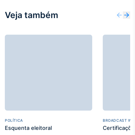
IA
Veja também
Em breve
BroadFast
Em breve
Gestão de
Investimentos
Em breve
POLÍTICA
BROADCAST WE
Esquenta eleitoral
Certificaçõ