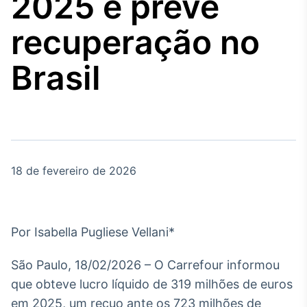
2025 e prevê
Broadcast
Agro
recuperação no
Tudo sobre o
agronegócio
Brasil
Broadcast
Político
Os bastidores da
política em tempo
real
18 de fevereiro de 2026
Broadcast
Energia
Por Isabella Pugliese Vellani*
O setor de
energia elétrica
São Paulo, 18/02/2026 – O Carrefour informou
no Brasil
que obteve lucro líquido de 319 milhões de euros
em 2025, um recuo ante os 723 milhões de