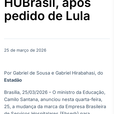
HUBrasil, após
Broadcast
Agro
pedido de Lula
Tudo sobre o
agronegócio
Broadcast
Político
25 de março de 2026
Os bastidores da
política em
tempo real
Por Gabriel de Sousa e Gabriel Hirabahasi, do
Broadcast
Estadão
Energia
O setor de
Brasília, 25/03/2026 – O ministro da Educação,
energia elétrica
no Brasil
Camilo Santana, anunciou nesta quarta-feira,
25, a mudança da marca da Empresa Brasileira
de Serviços Hospitalares (Ebserh) para