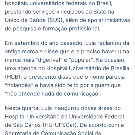
hospitais universitários federais no Brasil,
Broadcast
prestando serviços vinculados ao Sistema
Ticker
Cotações e
Único de Saúde (SUS), além de apoiar iniciativas
headlines de
de pesquisa e formação profissional.
notícias
Em setembro do ano passado, Lula reclamou da
Broadcast
antiga marca e disse que era preciso haver uma
Widgets
marca mais “digerível” e “popular”. Na ocasião,
Componentes
uma agenda no Hospital Universitário de Brasília
para conteúdos e
funcionalidades
(HUB), o presidente disse que o nome parecia
“holandês” e havia sido feito por alguém que
“não entende nada de comunicação”.
Broadcast
Wallboard
Nesta quarta, Lula inaugurou novas áreas do
Conteúdos e
dados para
Hospital Universitário da Universidade Federal
displays e telas
de São Carlos (HU-UFSCar). De acordo com a
Secretaria de Comunicação Social da