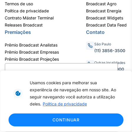
Termos de uso
Broadcast Agro
Política de privacidade
Broadcast Energia
Contrato Máster Terminal
Broadcast Widgets
Releases Broadcast
Broadcast Data Feed
Premiações
Contato
São Paulo
Prêmio Broadcast Analistas
(11) 3856-3500
Prêmio Broadcast Empresas
Prêmio Broadcast Projeções
Outras localidades
0800.011.3000
Utilizamos cookies para oferecer melhor
experiência, melhorar o desempenho, analisar
Usamos cookies para melhorar sua
como você interage em nosso site e
experiência de navegação em nosso site. Ao
personalizar conteúdo. Ao utilizar este site, você
Av. Eng. Caetano Álvares, 55 - 3º e
seguir navegando você autoriza a utilização
6º andar, Bairro do Limão, São
concorda com o uso de cookies.
Saiba mais
deles.
Política de privacidade
Paulo / SP, CEP 02598-900 -
CNPJ: 62.652.961/0001-38
Copyright © 2026 - Todos os
Ok, entendi!
CONTINUAR
direitos reservados ao Broadcast |
Agência Estado.