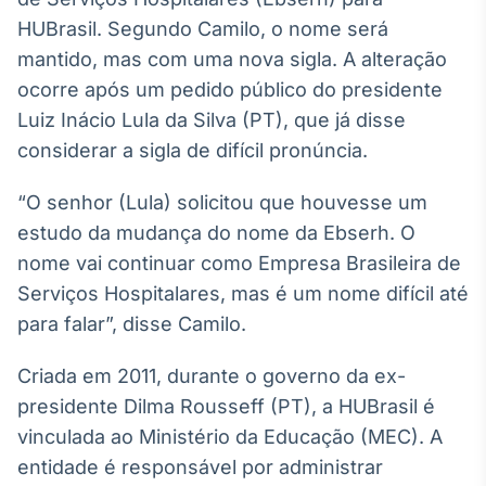
Broadcast
HUBrasil. Segundo Camilo, o nome será
White Label
mantido, mas com uma nova sigla. A alteração
Plataforma para
conteúdos
ocorre após um pedido público do presidente
personalizados
Soluções de Dados
Luiz Inácio Lula da Silva (PT), que já disse
e Conteúdos
considerar a sigla de difícil pronúncia.
Broadcast
“O senhor (Lula) solicitou que houvesse um
OTC
Plataforma para
estudo da mudança do nome da Ebserh. O
negociação de
nome vai continuar como Empresa Brasileira de
ativos
Serviços Hospitalares, mas é um nome difícil até
para falar”, disse Camilo.
Broadcast
Datafeed
Criada em 2011, durante o governo da ex-
APIs para
presidente Dilma Rousseff (PT), a HUBrasil é
integração de
conteúdos e
vinculada ao Ministério da Educação (MEC). A
dados
entidade é responsável por administrar