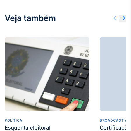
IA
Em breve
Veja também
BroadFast
Em breve
Gestão de
Investimentos
Em breve
POLÍTICA
BROADCAST WE
Esquenta eleitoral
Certificaçõ