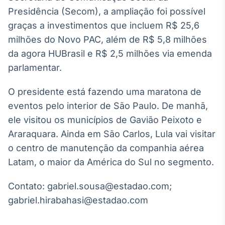
Broadcast
Presidência (Secom), a ampliação foi possível
Curadoria
graças a investimentos que incluem R$ 25,6
Curadoria de
milhões do Novo PAC, além de R$ 5,8 milhões
conteúdos
noticiosos
da agora HUBrasil e R$ 2,5 milhões via emenda
Soluções de
parlamentar.
Tecnologia
Broadcast
O presidente está fazendo uma maratona de
Radar
eventos pelo interior de São Paulo. De manhã,
Monitoramento
ele visitou os municípios de Gavião Peixoto e
inteligente de
notícias e
Araraquara. Ainda em São Carlos, Lula vai visitar
conteúdos
o centro de manutenção da companhia aérea
Latam, o maior da América do Sul no segmento.
Broadcast
Fundos
Contato: gabriel.sousa@estadao.com;
A melhor
plataforma para
gabriel.hirabahasi@estadao.com
analisar fundos
de investimento
no Brasil