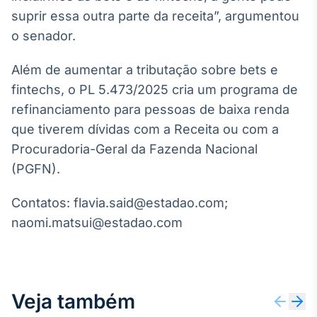
Broadcast
suprir essa outra parte da receita”, argumentou
Curadoria
o senador.
Curadoria de
conteúdos
Além de aumentar a tributação sobre bets e
noticiosos
Soluções de
fintechs, o PL 5.473/2025 cria um programa de
Tecnologia
refinanciamento para pessoas de baixa renda
Broadcast
que tiverem dívidas com a Receita ou com a
Radar
Procuradoria-Geral da Fazenda Nacional
Monitoramento
(PGFN).
inteligente de
notícias e
conteúdos
Contatos: flavia.said@estadao.com;
naomi.matsui@estadao.com
Broadcast
Fundos
A melhor
plataforma para
analisar fundos
Veja também
de investimento
no Brasil