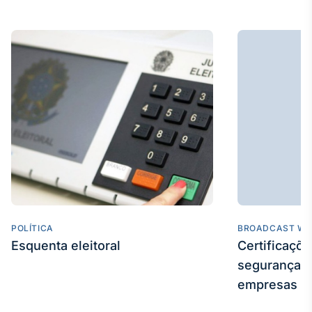
IA
Em breve
BroadFast
Em breve
Gestão de
POLÍTICA
BROADCAST WE
Investimentos
Esquenta eleitoral
Certificaçõ
Em breve
segurança e
empresas