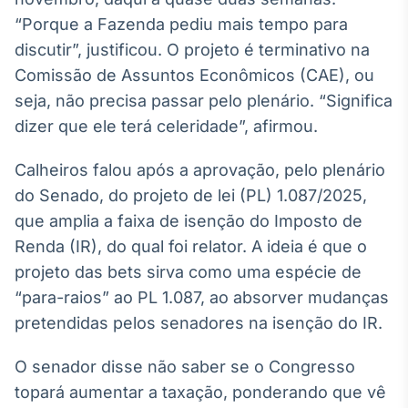
Broadcast
“Porque a Fazenda pediu mais tempo para
White Label
discutir”, justificou. O projeto é terminativo na
Plataforma para
conteúdos
Comissão de Assuntos Econômicos (CAE), ou
personalizados
Soluções de Dados
seja, não precisa passar pelo plenário. “Significa
e Conteúdos
dizer que ele terá celeridade”, afirmou.
Broadcast
Calheiros falou após a aprovação, pelo plenário
OTC
Plataforma para
do Senado, do projeto de lei (PL) 1.087/2025,
negociação de
que amplia a faixa de isenção do Imposto de
ativos
Renda (IR), do qual foi relator. A ideia é que o
projeto das bets sirva como uma espécie de
Broadcast
“para-raios” ao PL 1.087, ao absorver mudanças
Datafeed
pretendidas pelos senadores na isenção do IR.
APIs para
integração de
conteúdos e
O senador disse não saber se o Congresso
dados
topará aumentar a taxação, ponderando que vê