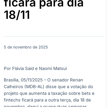
ficará para dia
Broadcast
Agro
18/11
Tudo sobre o
agronegócio
Broadcast
Político
5 de novembro de 2025
Os bastidores da
política em
tempo real
Por Flávia Said e Naomi Matsui
Broadcast
Energia
Brasília, 05/11/2025 – O senador Renan
O setor de
Calheiros (MDB-AL) disse que a votação do
energia elétrica
no Brasil
projeto que aumenta a taxação sobre bets e
fintechs ficará para a outra terça, dia 18 de
novembro, daqui a quase duas semanas.