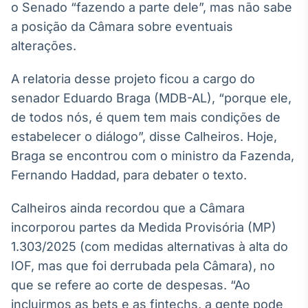
o Senado “fazendo a parte dele”, mas não sabe
Broadcast
a posição da Câmara sobre eventuais
Ticker
Cotações e
alterações.
headlines de
notícias
A relatoria desse projeto ficou a cargo do
senador Eduardo Braga (MDB-AL), “porque ele,
Broadcast
de todos nós, é quem tem mais condições de
Widgets
estabelecer o diálogo”, disse Calheiros. Hoje,
Componentes
Braga se encontrou com o ministro da Fazenda,
para conteúdos e
funcionalidades
Fernando Haddad, para debater o texto.
Calheiros ainda recordou que a Câmara
Broadcast
incorporou partes da Medida Provisória (MP)
Wallboard
1.303/2025 (com medidas alternativas à alta do
Conteúdos e
dados para
IOF, mas que foi derrubada pela Câmara), no
displays e telas
que se refere ao corte de despesas. “Ao
incluirmos as bets e as fintechs, a gente pode