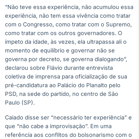
Broadcast
“Não teve essa experiência, não acumulou essa
White Label
experiência, não tem essa vivência como tratar
Plataforma para
conteúdos
com o Congresso, como tratar com o Supremo,
personalizados
Soluções de Dados
como tratar com os outros governadores. O
e Conteúdos
ímpeto da idade, às vezes, ela ultrapassa ali o
momento de equilíbrio e governar não se
Broadcast
OTC
governa por decreto, se governa dialogando”,
Plataforma para
declarou sobre Flávio durante entrevista
negociação de
coletiva de imprensa para oficialização de sua
ativos
pré-candidatura ao Palácio do Planalto pelo
PSD, na sede do partido, no centro de São
Broadcast
Paulo (SP).
Datafeed
APIs para
Caiado disse ser “necessário ter experiência” e
integração de
conteúdos e
que “não cabe a improvisação”. Em uma
dados
referência aos conflitos do bolsonarismo com o