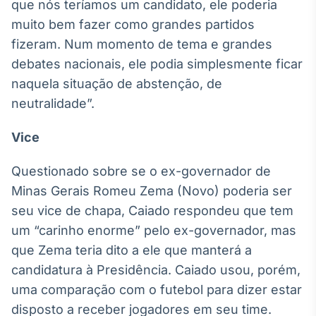
que nós teríamos um candidato, ele poderia
Broadcast
muito bem fazer como grandes partidos
Curadoria
fizeram. Num momento de tema e grandes
Curadoria de
conteúdos
debates nacionais, ele podia simplesmente ficar
noticiosos
Soluções de
naquela situação de abstenção, de
Tecnologia
neutralidade”.
Broadcast
Vice
Radar
Monitoramento
Questionado sobre se o ex-governador de
inteligente de
notícias e
Minas Gerais Romeu Zema (Novo) poderia ser
conteúdos
seu vice de chapa, Caiado respondeu que tem
Broadcast
um “carinho enorme” pelo ex-governador, mas
Fundos
que Zema teria dito a ele que manterá a
A melhor
candidatura à Presidência. Caiado usou, porém,
plataforma para
uma comparação com o futebol para dizer estar
analisar fundos
de investimento
disposto a receber jogadores em seu time.
no Brasil