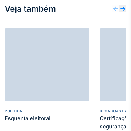
Veja também
Tokenização
de ativos
Em breve
Crédito
Em breve
POLÍTICA
BROADCAST WE
Esquenta eleitoral
Certificaçõ
segurança e