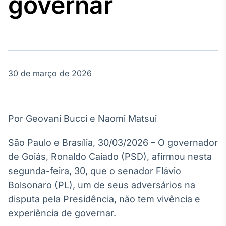
governar
Broadcast
Agro
Tudo sobre o
agronegócio
30 de março de 2026
Broadcast
Político
Os bastidores da
política em
Por Geovani Bucci e Naomi Matsui
tempo real
São Paulo e Brasília, 30/03/2026 – O governador
Broadcast
de Goiás, Ronaldo Caiado (PSD), afirmou nesta
Energia
segunda-feira, 30, que o senador Flávio
O setor de
Bolsonaro (PL), um de seus adversários na
energia elétrica
no Brasil
disputa pela Presidência, não tem vivência e
experiência de governar.