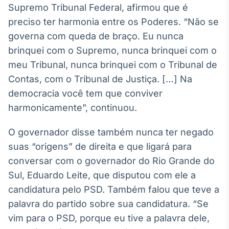
Supremo Tribunal Federal, afirmou que é
Broadcast
Ticker
preciso ter harmonia entre os Poderes. “Não se
Cotações e
governa com queda de braço. Eu nunca
headlines de
brinquei com o Supremo, nunca brinquei com o
notícias
meu Tribunal, nunca brinquei com o Tribunal de
Contas, com o Tribunal de Justiça. […] Na
Broadcast
democracia você tem que conviver
Widgets
harmonicamente”, continuou.
Componentes
para conteúdos e
funcionalidades
O governador disse também nunca ter negado
suas “origens” de direita e que ligará para
conversar com o governador do Rio Grande do
Broadcast
Wallboard
Sul, Eduardo Leite, que disputou com ele a
Conteúdos e
candidatura pelo PSD. Também falou que teve a
dados para
palavra do partido sobre sua candidatura. “Se
displays e telas
vim para o PSD, porque eu tive a palavra dele,