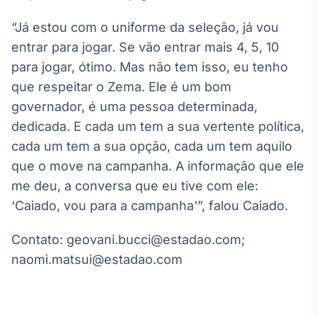
IA
“Já estou com o uniforme da seleção, já vou
Em breve
entrar para jogar. Se vão entrar mais 4, 5, 10
para jogar, ótimo. Mas não tem isso, eu tenho
que respeitar o Zema. Ele é um bom
governador, é uma pessoa determinada,
BroadFast
dedicada. E cada um tem a sua vertente política,
Em breve
cada um tem a sua opção, cada um tem aquilo
que o move na campanha. A informação que ele
me deu, a conversa que eu tive com ele:
‘Caiado, vou para a campanha'”, falou Caiado.
Gestão de
Contato: geovani.bucci@estadao.com;
Investimentos
naomi.matsui@estadao.com
Em breve