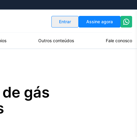
Indicadores
Conversor de Moedas
Entrar
Assine agora
ios
Outros conteúdos
Fale conosco
 de gás
s