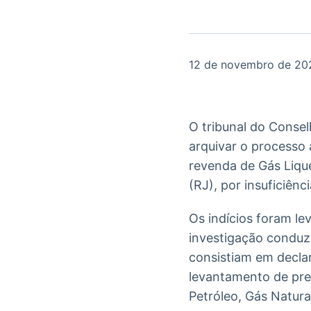
OTC
Datafeed
Plataforma para
APIs para
negociação de
integração de
ativos
conteúdos e
Soluções de
dados
12 de novembro de 20
Tecnologia
Broadcast
Broadcast
Radar
Fundos
O tribunal do Conse
Monitoramento
A melhor
arquivar o processo
inteligente de
plataforma para
notícias e
analisar fundos
revenda de Gás Liqu
conteúdos
de investimento
(RJ), por insuficiênc
no Brasil
Os indícios foram le
investigação conduzi
consistiam em decla
levantamento de pre
Petróleo, Gás Natura