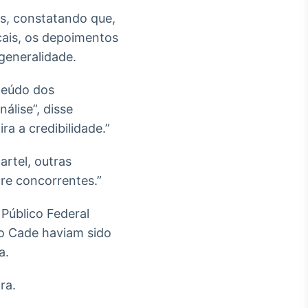
as, constatando que,
ais, os depoimentos
generalidade.
teúdo dos
álise”, disse
a a credibilidade.”
rtel, outras
re concorrentes.”
 Público Federal
ao Cade haviam sido
a.
ra.