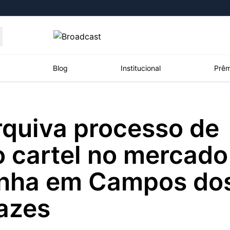
Moedas
Commodities
Blog
Institucional
Prêm
quiva processo de
roadcast
Content
ções
Broadcast
Broadcast
Broadcast
 cartel no mercado
Político
Energia
White Label
Os bastidores da
O setor de
Plataforma para
inha em Campos do
política em tempo
energia elétrica
conteúdos
real
no Brasil
personalizados
azes
Broadcast
Broadcast
Broadcast
Broadcast