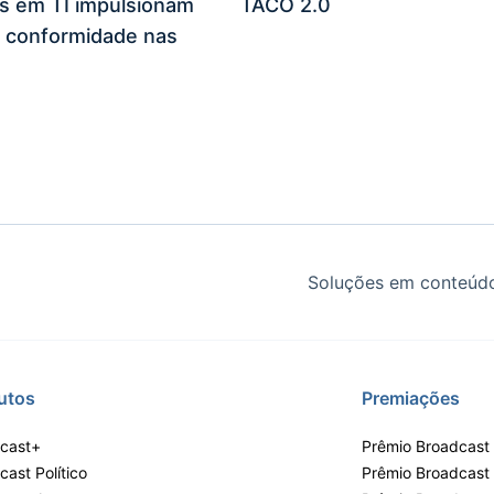
es em TI impulsionam
TACO 2.0
 conformidade nas
Soluções em conteúdo
utos
Premiações
cast+
Prêmio Broadcast 
ast Político
Prêmio Broadcast