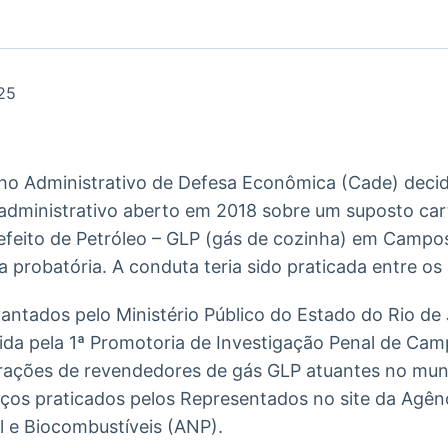
Ticker
Widgets
Wallboard
Curadoria
Cotações e
Componentes
Conteúdos e
Curadoria de
headlines de
para conteúdos e
dados para
conteúdos
notícias
funcionalidades
displays e telas
noticiosos
25
IA
BroadFast
Gestão de
Tokenização
Investimentos
de ativos
Em breve
Em breve
lho Administrativo de Defesa Econômica (Cade) decid
Em breve
Em breve
 administrativo aberto em 2018 sobre um suposto ca
efeito de Petróleo – GLP (gás de cozinha) em Camp
ia probatória. A conduta teria sido praticada entre o
vantados pelo Ministério Público do Estado do Rio de
da pela 1ª Promotoria de Investigação Penal de Camp
rações de revendedores de gás GLP atuantes no muni
ços praticados pelos Representados no site da Agên
l e Biocombustíveis (ANP).