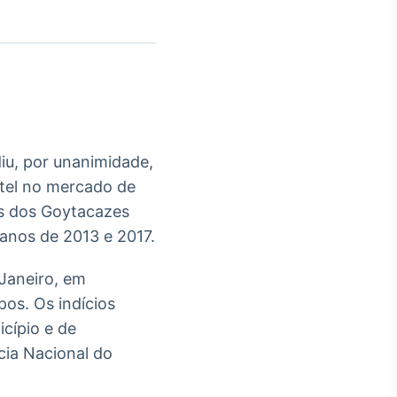
Crédito
Em breve
iu, por unanimidade,
rtel no mercado de
os dos Goytacazes
s anos de 2013 e 2017.
 Janeiro, em
os. Os indícios
cípio e de
cia Nacional do