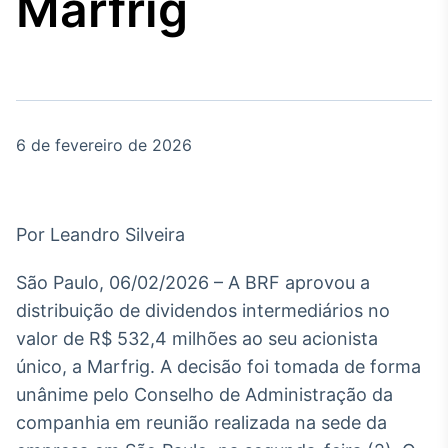
Marfrig
Broadcast
Agro
Tudo sobre o
agronegócio
6 de fevereiro de 2026
Broadcast
Político
Os bastidores da
política em tempo
Por Leandro Silveira
real
São Paulo, 06/02/2026 – A BRF aprovou a
Broadcast
distribuição de dividendos intermediários no
Energia
valor de R$ 532,4 milhões ao seu acionista
O setor de
único, a Marfrig. A decisão foi tomada de forma
energia elétrica
no Brasil
unânime pelo Conselho de Administração da
companhia em reunião realizada na sede da