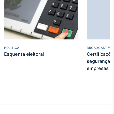
Broadcast
Curadoria
Curadoria de
conteúdos
noticiosos
Soluções de
Tecnologia
Broadcast
POLÍTICA
BROADCAST WE
Radar
Esquenta eleitoral
Certificaçõ
Monitoramento
segurança e
inteligente de
notícias e
empresas
conteúdos
Broadcast
Fundos
A melhor
plataforma para
analisar fundos
de investimento
no Brasil