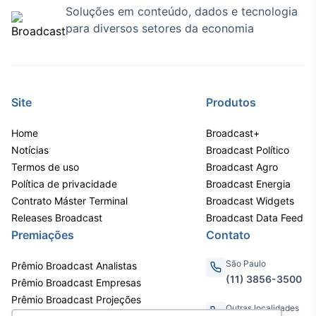
Soluções em conteúdo, dados e tecnologia
IA
para diversos setores da economia
Em breve
Site
Produtos
BroadFast
Home
Broadcast+
Em breve
Notícias
Broadcast Político
Termos de uso
Broadcast Agro
Política de privacidade
Broadcast Energia
Contrato Máster Terminal
Broadcast Widgets
Releases Broadcast
Broadcast Data Feed
Gestão de
Premiações
Contato
Investimentos
Em breve
São Paulo
Prêmio Broadcast Analistas
(11) 3856-3500
Prêmio Broadcast Empresas
Prêmio Broadcast Projeções
Outras localidades