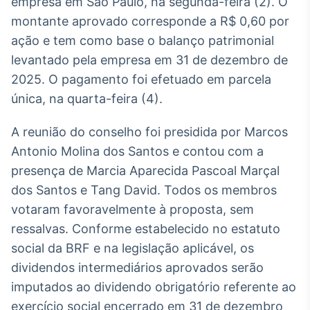
empresa em São Paulo, na segunda-feira (2). O
Broadcast
White Label
montante aprovado corresponde a R$ 0,60 por
Plataforma para
ação e tem como base o balanço patrimonial
conteúdos
levantado pela empresa em 31 de dezembro de
personalizados
Soluções de Dados
2025. O pagamento foi efetuado em parcela
e Conteúdos
única, na quarta-feira (4).
Broadcast
OTC
A reunião do conselho foi presidida por Marcos
Plataforma para
Antonio Molina dos Santos e contou com a
negociação de
presença de Marcia Aparecida Pascoal Marçal
ativos
dos Santos e Tang David. Todos os membros
votaram favoravelmente à proposta, sem
Broadcast
ressalvas. Conforme estabelecido no estatuto
Datafeed
social da BRF e na legislação aplicável, os
APIs para
integração de
dividendos intermediários aprovados serão
conteúdos e
imputados ao dividendo obrigatório referente ao
dados
exercício social encerrado em 31 de dezembro