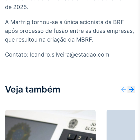
Broadcast
de 2025.
Ticker
Cotações e
A Marfrig tornou-se a única acionista da BRF
headlines de
após processo de fusão entre as duas empresas,
notícias
que resultou na criação da MBRF.
Broadcast
Contato: leandro.silveira@estadao.com
Widgets
Componentes
para conteúdos e
funcionalidades
Veja também
Broadcast
Wallboard
Conteúdos e
dados para
displays e telas