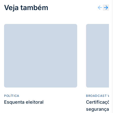
Veja também
IA
Em breve
BroadFast
Em breve
Gestão de
Investimentos
Em breve
POLÍTICA
BROADCAST WE
Esquenta eleitoral
Certificaçõ
segurança e