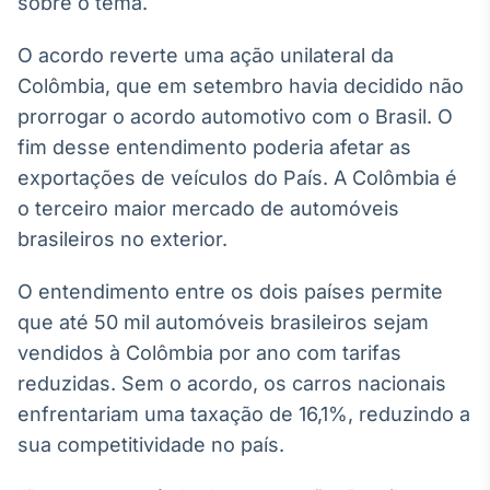
sobre o tema.
Broadcast
White Label
O acordo reverte uma ação unilateral da
Plataforma para
conteúdos
Colômbia, que em setembro havia decidido não
personalizados
Soluções de Dados
prorrogar o acordo automotivo com o Brasil. O
e Conteúdos
fim desse entendimento poderia afetar as
exportações de veículos do País. A Colômbia é
Broadcast
OTC
o terceiro maior mercado de automóveis
Plataforma para
brasileiros no exterior.
negociação de
ativos
O entendimento entre os dois países permite
que até 50 mil automóveis brasileiros sejam
Broadcast
vendidos à Colômbia por ano com tarifas
Datafeed
reduzidas. Sem o acordo, os carros nacionais
APIs para
enfrentariam uma taxação de 16,1%, reduzindo a
integração de
conteúdos e
sua competitividade no país.
dados