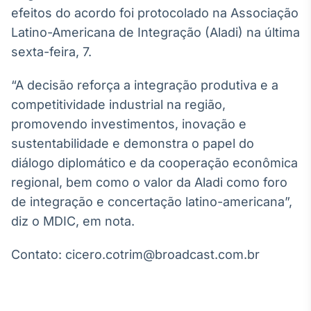
Broadcast
efeitos do acordo foi protocolado na Associação
Curadoria
Latino-Americana de Integração (Aladi) na última
Curadoria de
sexta-feira, 7.
conteúdos
noticiosos
Soluções de
“A decisão reforça a integração produtiva e a
Tecnologia
competitividade industrial na região,
Broadcast
promovendo investimentos, inovação e
Radar
sustentabilidade e demonstra o papel do
Monitoramento
diálogo diplomático e da cooperação econômica
inteligente de
notícias e
regional, bem como o valor da Aladi como foro
conteúdos
de integração e concertação latino-americana”,
diz o MDIC, em nota.
Broadcast
Fundos
Contato: cicero.cotrim@broadcast.com.br
A melhor
plataforma para
analisar fundos
de investimento
no Brasil