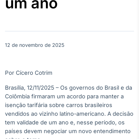
um ano
Broadcast
Agro
Tudo sobre o
agronegócio
12 de novembro de 2025
Broadcast
Político
Os bastidores da
política em
Por Cícero Cotrim
tempo real
Brasília, 12/11/2025 – Os governos do Brasil e da
Broadcast
Colômbia firmaram um acordo para manter a
Energia
isenção tarifária sobre carros brasileiros
O setor de
vendidos ao vizinho latino-americano. A decisão
energia elétrica
no Brasil
tem validade de um ano e, nesse período, os
países devem negociar um novo entendimento