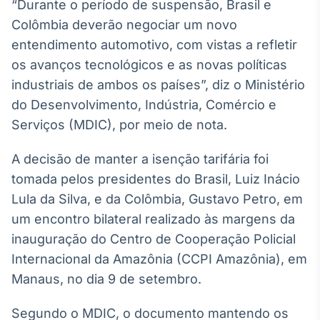
“Durante o período de suspensão, Brasil e
Broadcast
Colômbia deverão negociar um novo
Ticker
entendimento automotivo, com vistas a refletir
Cotações e
headlines de
os avanços tecnológicos e as novas políticas
notícias
industriais de ambos os países”, diz o Ministério
do Desenvolvimento, Indústria, Comércio e
Broadcast
Serviços (MDIC), por meio de nota.
Widgets
Componentes
A decisão de manter a isenção tarifária foi
para conteúdos e
tomada pelos presidentes do Brasil, Luiz Inácio
funcionalidades
Lula da Silva, e da Colômbia, Gustavo Petro, em
um encontro bilateral realizado às margens da
Broadcast
inauguração do Centro de Cooperação Policial
Wallboard
Internacional da Amazônia (CCPI Amazônia), em
Conteúdos e
dados para
Manaus, no dia 9 de setembro.
displays e telas
Segundo o MDIC, o documento mantendo os