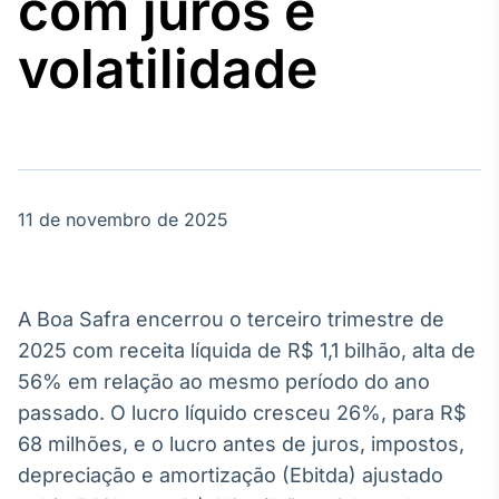
com juros e
Broadcast
Agro
volatilidade
Tudo sobre o
agronegócio
Broadcast
Político
11 de novembro de 2025
Os bastidores da
política em
tempo real
A Boa Safra encerrou o terceiro trimestre de
Broadcast
2025 com receita líquida de R$ 1,1 bilhão, alta de
Energia
56% em relação ao mesmo período do ano
O setor de
passado. O lucro líquido cresceu 26%, para R$
energia elétrica
no Brasil
68 milhões, e o lucro antes de juros, impostos,
depreciação e amortização (Ebitda) ajustado