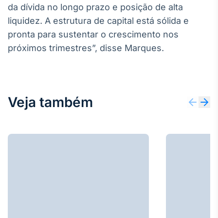
da dívida no longo prazo e posição de alta
Tokenização
liquidez. A estrutura de capital está sólida e
de ativos
pronta para sustentar o crescimento nos
Em breve
próximos trimestres”, disse Marques.
Crédito
Veja também
Em breve