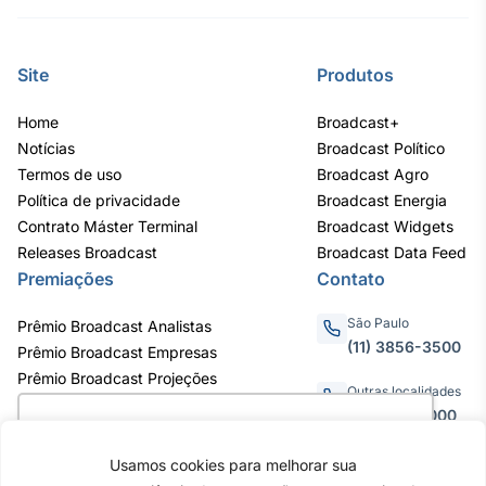
Site
Produtos
Home
Broadcast+
Notícias
Broadcast Político
Termos de uso
Broadcast Agro
Política de privacidade
Broadcast Energia
Contrato Máster Terminal
Broadcast Widgets
Releases Broadcast
Broadcast Data Feed
Premiações
Contato
São Paulo
Prêmio Broadcast Analistas
(11) 3856-3500
Prêmio Broadcast Empresas
Prêmio Broadcast Projeções
Outras localidades
0800.011.3000
Utilizamos cookies para oferecer melhor
experiência, melhorar o desempenho, analisar
Usamos cookies para melhorar sua
como você interage em nosso site e