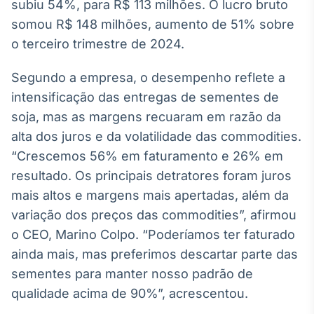
Broadcast
subiu 54%, para R$ 113 milhões. O lucro bruto
White Label
somou R$ 148 milhões, aumento de 51% sobre
Plataforma para
o terceiro trimestre de 2024.
conteúdos
personalizados
Soluções de Dados
Segundo a empresa, o desempenho reflete a
e Conteúdos
intensificação das entregas de sementes de
Broadcast
soja, mas as margens recuaram em razão da
OTC
alta dos juros e da volatilidade das commodities.
Plataforma para
“Crescemos 56% em faturamento e 26% em
negociação de
ativos
resultado. Os principais detratores foram juros
mais altos e margens mais apertadas, além da
variação dos preços das commodities”, afirmou
Broadcast
o CEO, Marino Colpo. “Poderíamos ter faturado
Datafeed
ainda mais, mas preferimos descartar parte das
APIs para
integração de
sementes para manter nosso padrão de
conteúdos e
dados
qualidade acima de 90%”, acrescentou.