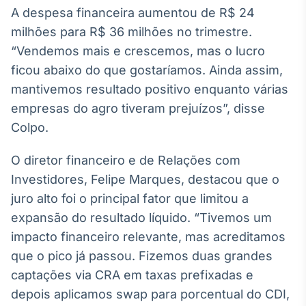
Broadcast
A despesa financeira aumentou de R$ 24
Ticker
milhões para R$ 36 milhões no trimestre.
Cotações e
“Vendemos mais e crescemos, mas o lucro
headlines de
notícias
ficou abaixo do que gostaríamos. Ainda assim,
mantivemos resultado positivo enquanto várias
empresas do agro tiveram prejuízos”, disse
Broadcast
Colpo.
Widgets
Componentes
para conteúdos e
O diretor financeiro e de Relações com
funcionalidades
Investidores, Felipe Marques, destacou que o
juro alto foi o principal fator que limitou a
Broadcast
expansão do resultado líquido. “Tivemos um
Wallboard
impacto financeiro relevante, mas acreditamos
Conteúdos e
que o pico já passou. Fizemos duas grandes
dados para
displays e telas
captações via CRA em taxas prefixadas e
depois aplicamos swap para porcentual do CDI,