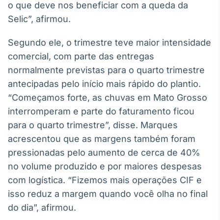
o que deve nos beneficiar com a queda da
Broadcast
Selic”, afirmou.
Curadoria
Curadoria de
conteúdos
Segundo ele, o trimestre teve maior intensidade
noticiosos
Soluções de
comercial, com parte das entregas
Tecnologia
normalmente previstas para o quarto trimestre
antecipadas pelo início mais rápido do plantio.
Broadcast
“Começamos forte, as chuvas em Mato Grosso
Radar
Monitoramento
interromperam e parte do faturamento ficou
inteligente de
para o quarto trimestre”, disse. Marques
notícias e
conteúdos
acrescentou que as margens também foram
pressionadas pelo aumento de cerca de 40%
Broadcast
no volume produzido e por maiores despesas
Fundos
com logística. “Fizemos mais operações CIF e
A melhor
plataforma para
isso reduz a margem quando você olha no final
analisar fundos
do dia”, afirmou.
de investimento
no Brasil