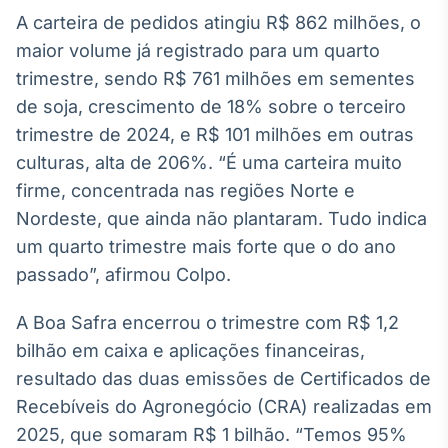
A carteira de pedidos atingiu R$ 862 milhões, o
IA
maior volume já registrado para um quarto
Em breve
trimestre, sendo R$ 761 milhões em sementes
de soja, crescimento de 18% sobre o terceiro
trimestre de 2024, e R$ 101 milhões em outras
culturas, alta de 206%. “É uma carteira muito
BroadFast
firme, concentrada nas regiões Norte e
Em breve
Nordeste, que ainda não plantaram. Tudo indica
um quarto trimestre mais forte que o do ano
passado”, afirmou Colpo.
A Boa Safra encerrou o trimestre com R$ 1,2
Gestão de
bilhão em caixa e aplicações financeiras,
Investimentos
Em breve
resultado das duas emissões de Certificados de
Recebíveis do Agronegócio (CRA) realizadas em
2025, que somaram R$ 1 bilhão. “Temos 95%