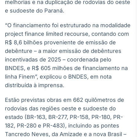
Broadcast
melhorias e na duplicação de rodovias do oeste
White Label
e sudoeste do Paraná.
Plataforma para
conteúdos
“O financiamento foi estruturado na modalidade
personalizados
Soluções de Dados
project finance limited recourse, contando com
e Conteúdos
R$ 8,6 bilhões proveniente de emissão de
Broadcast
debênture – a maior emissão de debêntures
OTC
incentivadas de 2025 – coordenada pelo
Plataforma para
BNDES, e R$ 605 milhões de financiamento na
negociação de
ativos
linha Finem”, explicou o BNDES, em nota
distribuída à imprensa.
Broadcast
Estão previstas obras em 662 quilômetros de
Datafeed
rodovias das regiões oeste e sudoeste do
APIs para
integração de
estado (BR-163, BR-277, PR-158, PR-180, PR-
conteúdos e
182, PR-280 e PR-483), incluindo as pontes
dados
Tancredo Neves, da Amizade e a nova Brasil –