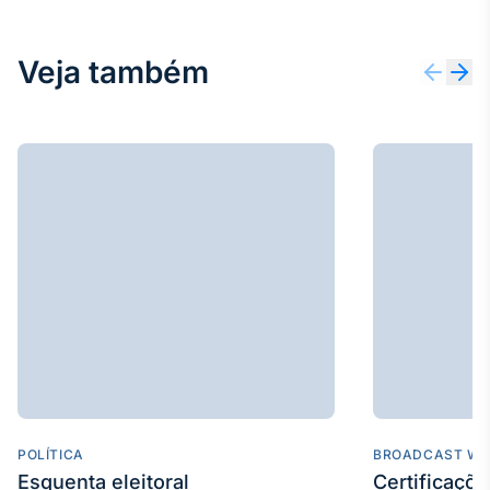
Broadcast
Curadoria
Veja também
Curadoria de
conteúdos
noticiosos
Soluções de
Tecnologia
Broadcast
Radar
Monitoramento
inteligente de
notícias e
conteúdos
Broadcast
Fundos
A melhor
plataforma para
analisar fundos
POLÍTICA
BROADCAST WE
de investimento
Esquenta eleitoral
Certificaçõ
no Brasil