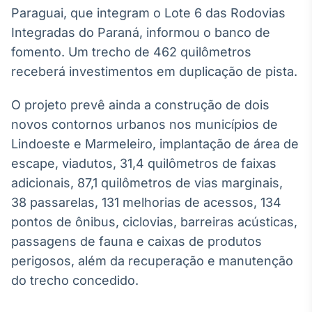
Broadcast
Paraguai, que integram o Lote 6 das Rodovias
Ticker
Integradas do Paraná, informou o banco de
Cotações e
fomento. Um trecho de 462 quilômetros
headlines de
notícias
receberá investimentos em duplicação de pista.
O projeto prevê ainda a construção de dois
Broadcast
novos contornos urbanos nos municípios de
Widgets
Lindoeste e Marmeleiro, implantação de área de
Componentes
para conteúdos e
escape, viadutos, 31,4 quilômetros de faixas
funcionalidades
adicionais, 87,1 quilômetros de vias marginais,
38 passarelas, 131 melhorias de acessos, 134
Broadcast
pontos de ônibus, ciclovias, barreiras acústicas,
Wallboard
passagens de fauna e caixas de produtos
Conteúdos e
perigosos, além da recuperação e manutenção
dados para
displays e telas
do trecho concedido.