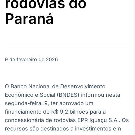
rodovias do
Broadcast
Agro
Paraná
Tudo sobre o
agronegócio
Broadcast
Político
9 de fevereiro de 2026
Os bastidores da
política em
tempo real
O Banco Nacional de Desenvolvimento
Broadcast
Econômico e Social (BNDES) informou nesta
Energia
segunda-feira, 9, ter aprovado um
O setor de
financiamento de R$ 9,2 bilhões para a
energia elétrica
no Brasil
concessionária de rodovias EPR Iguaçu S.A.. Os
recursos são destinados a investimentos em