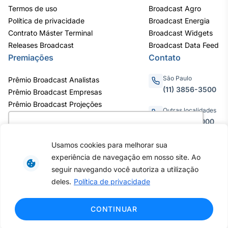
Termos de uso
Broadcast Agro
Tokenização
Política de privacidade
Broadcast Energia
de ativos
Contrato Máster Terminal
Broadcast Widgets
Em breve
Releases Broadcast
Broadcast Data Feed
Premiações
Contato
São Paulo
Prêmio Broadcast Analistas
(11) 3856-3500
Crédito
Prêmio Broadcast Empresas
Em breve
Prêmio Broadcast Projeções
Outras localidades
0800.011.3000
Utilizamos cookies para oferecer melhor
experiência, melhorar o desempenho, analisar
Usamos cookies para melhorar sua
como você interage em nosso site e
experiência de navegação em nosso site. Ao
personalizar conteúdo. Ao utilizar este site, você
Av. Eng. Caetano Álvares, 55 - 3º e
seguir navegando você autoriza a utilização
6º andar, Bairro do Limão, São
concorda com o uso de cookies.
Saiba mais
deles.
Política de privacidade
Paulo / SP, CEP 02598-900 -
CNPJ: 62.652.961/0001-38
Copyright © 2026 - Todos os
Ok, entendi!
CONTINUAR
direitos reservados ao Broadcast |
Agência Estado.