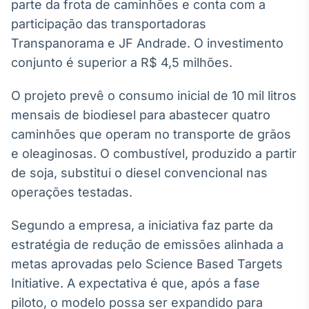
Broadcast
parte da frota de caminhões e conta com a
White Label
participação das transportadoras
Plataforma para
Transpanorama e JF Andrade. O investimento
conteúdos
conjunto é superior a R$ 4,5 milhões.
personalizados
Soluções de Dados
e Conteúdos
O projeto prevê o consumo inicial de 10 mil litros
Broadcast
mensais de biodiesel para abastecer quatro
OTC
caminhões que operam no transporte de grãos
Plataforma para
e oleaginosas. O combustível, produzido a partir
negociação de
ativos
de soja, substitui o diesel convencional nas
operações testadas.
Broadcast
Segundo a empresa, a iniciativa faz parte da
Datafeed
estratégia de redução de emissões alinhada a
APIs para
integração de
metas aprovadas pelo Science Based Targets
conteúdos e
Initiative. A expectativa é que, após a fase
dados
piloto, o modelo possa ser expandido para