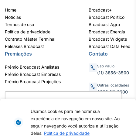
IA
Home
Broadcast+
Em breve
Notícias
Broadcast Político
Termos de uso
Broadcast Agro
Política de privacidade
Broadcast Energia
Contrato Máster Terminal
Broadcast Widgets
Releases Broadcast
Broadcast Data Feed
BroadFast
Premiações
Contato
Em breve
São Paulo
Prêmio Broadcast Analistas
(11) 3856-3500
Prêmio Broadcast Empresas
Prêmio Broadcast Projeções
Outras localidades
0800.011.3000
Gestão de
Utilizamos cookies para oferecer melhor
Investimentos
experiência, melhorar o desempenho, analisar
Usamos cookies para melhorar sua
Em breve
como você interage em nosso site e
Av. Eng. Caetano Álvares, 55
experiência de navegação em nosso site. Ao
personalizar conteúdo. Ao utilizar este site, você
- 3º e 6º andar, Bairro do
seguir navegando você autoriza a utilização
Limão, São Paulo / SP, CEP
concorda com o uso de cookies.
Saiba mais
deles.
Política de privacidade
02598-900 - CNPJ: