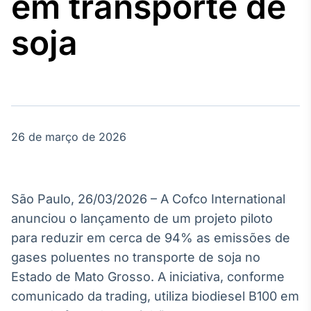
em transporte de
Broadcast
Agro
soja
Tudo sobre o
agronegócio
Broadcast
Político
26 de março de 2026
Os bastidores da
política em
tempo real
São Paulo, 26/03/2026 – A Cofco International
Broadcast
anunciou o lançamento de um projeto piloto
Energia
para reduzir em cerca de 94% as emissões de
O setor de
gases poluentes no transporte de soja no
energia elétrica
no Brasil
Estado de Mato Grosso. A iniciativa, conforme
comunicado da trading, utiliza biodiesel B100 em