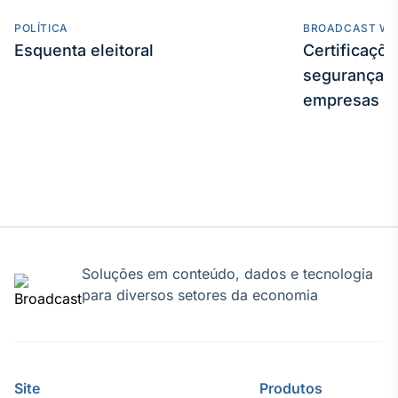
Broadcast
POLÍTICA
BROADCAST WE
Curadoria
Esquenta eleitoral
Certificaçõ
Curadoria de
conteúdos
segurança e
noticiosos
Soluções de
empresas
Tecnologia
Broadcast
Radar
Monitoramento
inteligente de
notícias e
conteúdos
Soluções em conteúdo, dados e tecnologia
Broadcast
para diversos setores da economia
Fundos
A melhor
plataforma para
analisar fundos
de investimento
Site
Produtos
no Brasil