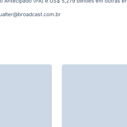
 Antecipado (PA) e US$ 5,279 bilhões em outras en
gualter@broadcast.com.br