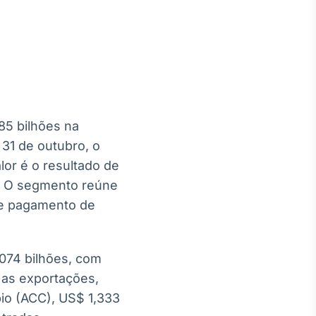
Crédito
Em breve
785 bilhões na
31 de outubro, o
lor é o resultado de
s. O segmento reúne
o e pagamento de
,074 bilhões, com
Nas exportações,
io (ACC), US$ 1,333