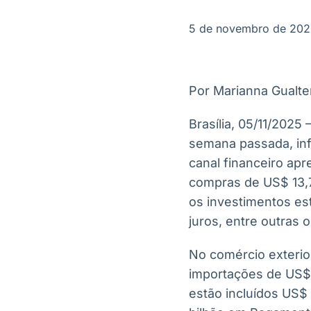
OTC
Datafeed
Plataforma para
APIs para
5 de novembro de 20
negociação de
integração de
ativos
conteúdos e
Soluções de
dados
Tecnologia
Por Marianna Gualte
Broadcast
Broadcast
Radar
Fundos
Brasília, 05/11/2025 
Monitoramento
A melhor
semana passada, inf
inteligente de
plataforma para
notícias e
analisar fundos
canal financeiro apr
conteúdos
de investimento
compras de US$ 13,7
no Brasil
os investimentos es
juros, entre outras 
No comércio exterio
importações de US$ 
estão incluídos US$