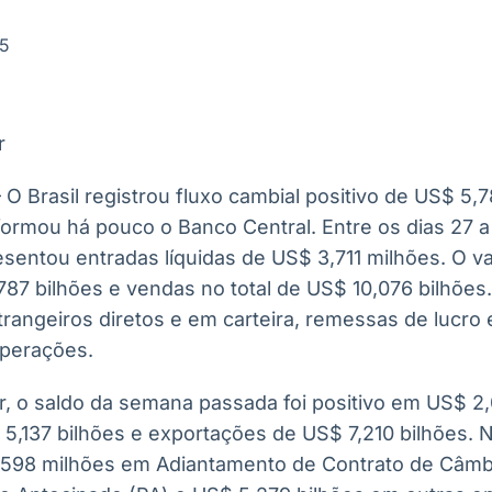
Ticker
Widgets
Wallboard
Curadoria
Cotações e
Componentes
Conteúdos e
Curadoria de
25
headlines de
para conteúdos e
dados para
conteúdos
notícias
funcionalidades
displays e telas
noticiosos
r
IA
BroadFast
Gestão de
Tokenização
Investimentos
de ativos
Em breve
Em breve
– O Brasil registrou fluxo cambial positivo de US$ 5,
Em breve
Em breve
ormou há pouco o Banco Central. Entre os dias 27 a 
esentou entradas líquidas de US$ 3,711 milhões. O va
87 bilhões e vendas no total de US$ 10,076 bilhõe
trangeiros diretos e em carteira, remessas de lucr
operações.
r, o saldo da semana passada foi positivo em US$ 2
5,137 bilhões e exportações de US$ 7,210 bilhões. 
 598 milhões em Adiantamento de Contrato de Câmb