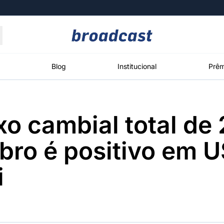
Moedas
Commodities
Blog
Institucional
Prêm
xo cambial total de 
roadcast
Content
ções
Broadcast
Broadcast
Broadcast
bro é positivo em 
Político
Energia
White Label
Os bastidores da
O setor de
Plataforma para
i
política em
energia elétrica
conteúdos
tempo real
no Brasil
personalizados
Broadcast
Broadcast
Broadcast
Broadcast