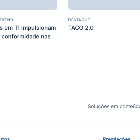
EKEND
DESTAQUE
es em TI impulsionam
TACO 2.0
 conformidade nas
Soluções em conteúdo
utos
Premiações