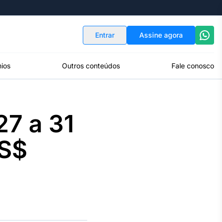
Indicadores
Conversor de Moedas
Entrar
Assine agora
ios
Outros conteúdos
Fale conosco
27 a 31
US$