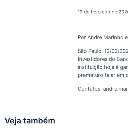
OTC
Datafeed
Plataforma para
APIs para
12 de fevereiro de 202
negociação de
integração de
ativos
conteúdos e
Soluções de
dados
Tecnologia
Por André Marinho e 
Broadcast
Broadcast
Radar
Fundos
São Paulo, 12/02/20
Monitoramento
A melhor
Investidores do Banc
inteligente de
plataforma para
notícias e
analisar fundos
instituição hoje é ga
conteúdos
de investimento
prematuro falar em d
no Brasil
Contatos: andre.ma
Veja também