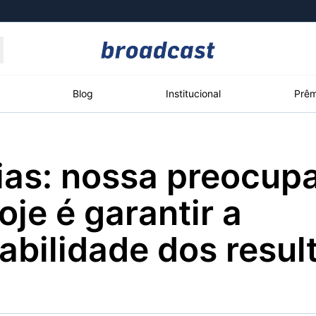
Moedas
Commodities
Blog
Institucional
Prêm
ias: nossa preocup
roadcast
Content
ções
Broadcast
Broadcast
Broadcast
oje é garantir a
Político
Energia
White Label
Os bastidores da
O setor de
Plataforma para
abilidade dos resul
política em tempo
energia elétrica
conteúdos
real
no Brasil
personalizados
Broadcast
Broadcast
Broadcast
Broadcast