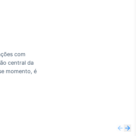
Crédito
Em breve
lações com
ão central da
esse momento, é