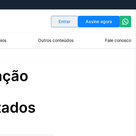
Indicadores
Conversor de Moedas
Entrar
Assine agora
ios
Outros conteúdos
Fale conosco
ação
tados