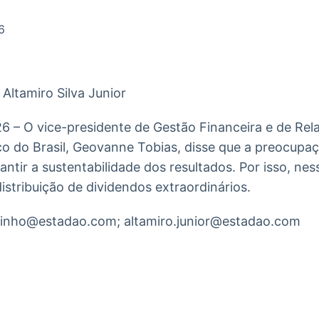
Ticker
Widgets
Wallboard
Curadoria
Cotações e
Componentes
Conteúdos e
Curadoria de
6
headlines de
para conteúdos e
dados para
conteúdos
notícias
funcionalidades
displays e telas
noticiosos
Altamiro Silva Junior
IA
BroadFast
Gestão de
Tokenização
Investimentos
de ativos
Em breve
Em breve
26 – O vice-presidente de Gestão Financeira e de Re
Em breve
Em breve
o do Brasil, Geovanne Tobias, disse que a preocupaç
rantir a sustentabilidade dos resultados. Por isso, n
istribuição de dividendos extraordinários.
rinho@estadao.com; altamiro.junior@estadao.com