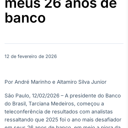
meus 26 anos de
Broadcast
Agro
banco
Tudo sobre o
agronegócio
Broadcast
Político
12 de fevereiro de 2026
Os bastidores da
política em
tempo real
Por André Marinho e Altamiro Silva Junior
Broadcast
Energia
São Paulo, 12/02/2026 – A presidente do Banco
O setor de
do Brasil, Tarciana Medeiros, começou a
energia elétrica
no Brasil
teleconferência de resultados com analistas
ressaltando que 2025 foi o ano mais desafiador
em seus 26 anos de banco, em meio a piora da