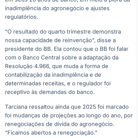
Broadcast
inadimplência do agronegócio e ajustes
White Label
regulatórios.
Plataforma para
conteúdos
personalizados
Soluções de Dados
“O resultado do quarto trimestre demonstra
e Conteúdos
nossa capacidade de reinvenção”, disse a
presidente do BB. Ela contou que o BB foi falar
Broadcast
com o Banco Central sobre a adaptação da
OTC
Plataforma para
Resolução 4.966, que muda a forma de
negociação de
contabilização da inadimplência e de
ativos
determinadas receitas, e o regulador foi
receptivo às demandas do banco.
Broadcast
Datafeed
Tarciana ressaltou ainda que 2025 foi marcado
APIs para
foi mudanças de projeções ao longo do ano, por
integração de
conteúdos e
renegociações de dívida do agronegócio.
dados
“Ficamos abertos a renegociação.”