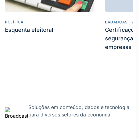
Broadcast
Curadoria
Curadoria de
POLÍTICA
BROADCAST WE
conteúdos
Esquenta eleitoral
Certificaçõ
noticiosos
Soluções de
segurança e
Tecnologia
empresas
Broadcast
Radar
Monitoramento
inteligente de
notícias e
conteúdos
Broadcast
Soluções em conteúdo, dados e tecnologia
Fundos
para diversos setores da economia
A melhor
plataforma para
analisar fundos
de investimento
no Brasil