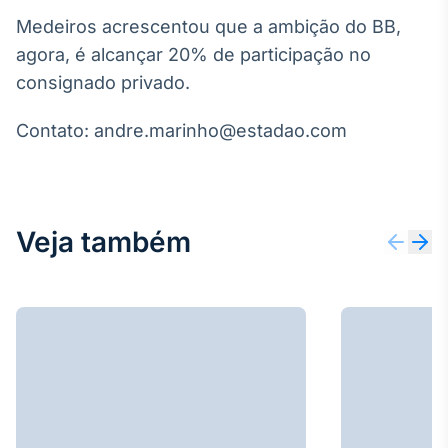
Broadcast
Medeiros acrescentou que a ambição do BB,
Ticker
agora, é alcançar 20% de participação no
Cotações e
consignado privado.
headlines de
notícias
Contato: andre.marinho@estadao.com
Broadcast
Widgets
Componentes
para conteúdos e
Veja também
funcionalidades
Broadcast
Wallboard
Conteúdos e
dados para
displays e telas