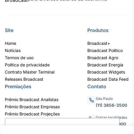
IA
Em breve
Site
Produtos
Home
Broadcast+
Notícias
Broadcast Político
BroadFast
Termos de uso
Broadcast Agro
Em breve
Política de privacidade
Broadcast Energia
Contrato Máster Terminal
Broadcast Widgets
Releases Broadcast
Broadcast Data Feed
Premiações
Contato
Gestão de
São Paulo
Prêmio Broadcast Analistas
Investimentos
(11) 3856-3500
Prêmio Broadcast Empresas
Em breve
Prêmio Broadcast Projeções
Outras localidades
0800.011.3000
Utilizamos cookies para oferecer melhor