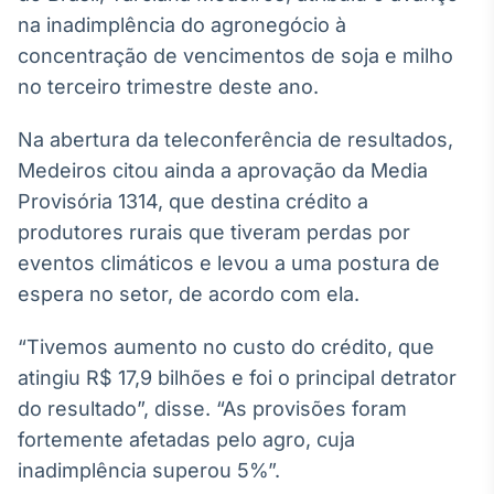
Broadcast
na inadimplência do agronegócio à
White Label
concentração de vencimentos de soja e milho
Plataforma para
conteúdos
no terceiro trimestre deste ano.
personalizados
Soluções de Dados
e Conteúdos
Na abertura da teleconferência de resultados,
Medeiros citou ainda a aprovação da Media
Broadcast
Provisória 1314, que destina crédito a
OTC
produtores rurais que tiveram perdas por
Plataforma para
negociação de
eventos climáticos e levou a uma postura de
ativos
espera no setor, de acordo com ela.
Broadcast
“Tivemos aumento no custo do crédito, que
Datafeed
atingiu R$ 17,9 bilhões e foi o principal detrator
APIs para
do resultado”, disse. “As provisões foram
integração de
fortemente afetadas pelo agro, cuja
conteúdos e
dados
inadimplência superou 5%”.