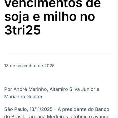
vencimentos de
Broadcast
Agro
soja e milho no
Tudo sobre o
agronegócio
3tri25
Broadcast
Político
Os bastidores da
política em
tempo real
13 de novembro de 2025
Broadcast
Energia
Por André Marinho, Altamiro Silva Junior e
O setor de
Marianna Gualter
energia elétrica
no Brasil
São Paulo, 13/11/2025 – A presidente do Banco
do Brasil, Tarciana Medeiros, atribuiu o avanço