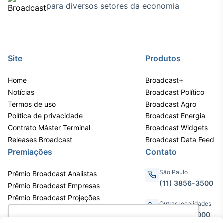
para diversos setores da economia
IA
Em breve
Site
Produtos
Home
Broadcast+
BroadFast
Notícias
Broadcast Político
Em breve
Termos de uso
Broadcast Agro
Política de privacidade
Broadcast Energia
Contrato Máster Terminal
Broadcast Widgets
Releases Broadcast
Broadcast Data Feed
Premiações
Contato
Gestão de
São Paulo
Prêmio Broadcast Analistas
Investimentos
(11) 3856-3500
Prêmio Broadcast Empresas
Em breve
Prêmio Broadcast Projeções
Outras localidades
0800.011.3000
Utilizamos cookies para oferecer melhor