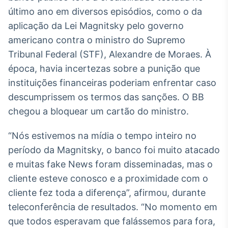
Broadcast
último ano em diversos episódios, como o da
White Label
aplicação da Lei Magnitsky pelo governo
Plataforma para
conteúdos
americano contra o ministro do Supremo
personalizados
Soluções de Dados
Tribunal Federal (STF), Alexandre de Moraes. À
e Conteúdos
época, havia incertezas sobre a punição que
instituições financeiras poderiam enfrentar caso
Broadcast
OTC
descumprissem os termos das sanções. O BB
Plataforma para
chegou a bloquear um cartão do ministro.
negociação de
ativos
“Nós estivemos na mídia o tempo inteiro no
período da Magnitsky, o banco foi muito atacado
Broadcast
e muitas fake News foram disseminadas, mas o
Datafeed
cliente esteve conosco e a proximidade com o
APIs para
cliente fez toda a diferença”, afirmou, durante
integração de
conteúdos e
teleconferência de resultados. “No momento em
dados
que todos esperavam que falássemos para fora,