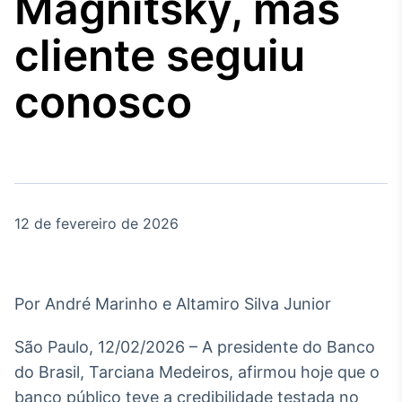
Magnitsky, mas
Broadcast
Agro
cliente seguiu
Tudo sobre o
agronegócio
conosco
Broadcast
Político
Os bastidores da
política em tempo
real
12 de fevereiro de 2026
Broadcast
Energia
Por André Marinho e Altamiro Silva Junior
O setor de
energia elétrica
São Paulo, 12/02/2026 – A presidente do Banco
no Brasil
do Brasil, Tarciana Medeiros, afirmou hoje que o
banco público teve a credibilidade testada no