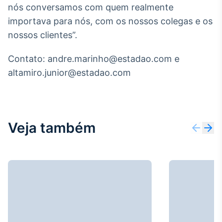
nós conversamos com quem realmente
Broadcast
Ticker
importava para nós, com os nossos colegas e os
Cotações e
nossos clientes”.
headlines de
notícias
Contato: andre.marinho@estadao.com e
altamiro.junior@estadao.com
Broadcast
Widgets
Componentes
para conteúdos e
funcionalidades
Veja também
Broadcast
Wallboard
Conteúdos e
dados para
displays e telas