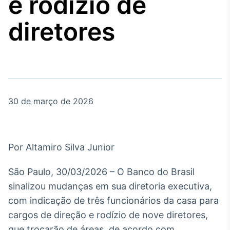
e rodízio de
Broadcast
Agro
diretores
Tudo sobre o
agronegócio
Broadcast
Político
30 de março de 2026
Os bastidores da
política em tempo
real
Por Altamiro Silva Junior
Broadcast
Energia
São Paulo, 30/03/2026 – O Banco do Brasil
O setor de
sinalizou mudanças em sua diretoria executiva,
energia elétrica
no Brasil
com indicação de três funcionários da casa para
cargos de direção e rodízio de nove diretores,
que trocarão de áreas, de acordo com