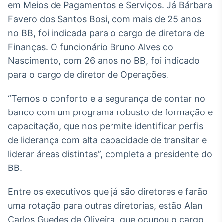
em Meios de Pagamentos e Serviços. Já Bárbara
Broadcast
Favero dos Santos Bosi, com mais de 25 anos
Ticker
Cotações e
no BB, foi indicada para o cargo de diretora de
headlines de
Finanças. O funcionário Bruno Alves do
notícias
Nascimento, com 26 anos no BB, foi indicado
para o cargo de diretor de Operações.
Broadcast
Widgets
“Temos o conforto e a segurança de contar no
Componentes
banco com um programa robusto de formação e
para conteúdos e
funcionalidades
capacitação, que nos permite identificar perfis
de liderança com alta capacidade de transitar e
liderar áreas distintas”, completa a presidente do
Broadcast
BB.
Wallboard
Conteúdos e
dados para
Entre os executivos que já são diretores e farão
displays e telas
uma rotação para outras diretorias, estão Alan
Carlos Guedes de Oliveira, que ocupou o cargo