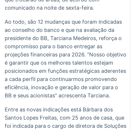
Broadcast
comunicado na noite de sexta-feira.
White Label
Plataforma para
conteúdos
Ao todo, são 12 mudanças que foram indicadas
personalizados
Soluções de Dados
ao conselho do banco e que na avaliação da
e Conteúdos
presidente do BB, Tarciana Medeiros, reforça o
compromisso para o banco entregar as
Broadcast
projeções financeiras para 2026. “Nosso objetivo
OTC
Plataforma para
é garantir que os melhores talentos estejam
negociação de
posicionados em funções estratégicas aderentes
ativos
a cada perfil para continuarmos promovendo
eficiência, inovação e geração de valor para o
Broadcast
BB e seus acionistas” acrescenta Tarciana.
Datafeed
APIs para
Entre as novas indicações está Bárbara dos
integração de
conteúdos e
Santos Lopes Freitas, com 25 anos de casa, que
dados
foi indicada para o cargo de diretora de Soluções