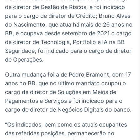
Broadcast
de diretor de Gestão de Riscos, e foi indicado
Curadoria
para o cargo de diretor de Crédito; Bruno Alves
Curadoria de
do Nascimento, que atua há mais de 26 anos no
conteúdos
noticiosos
BB, e ocupava desde setembro de 2021 o cargo
Soluções de
de diretor de Tecnologia, Portfolio e IA na BB
Tecnologia
Seguridade, foi indicado para o cargo de diretor
Broadcast
de Operações.
Radar
Monitoramento
Outra mudança foi a de Pedro Bramont, com 17
inteligente de
notícias e
anos no BB, que no último mandato ocupou o
conteúdos
cargo de diretor de Soluções em Meios de
Pagamentos e Serviços e foi indicado para o
Broadcast
Fundos
cargo de diretor de Negócios Digitais do banco.
A melhor
plataforma para
“Os indicados, bem como os atuais ocupantes
analisar fundos
das referidas posições, permanecerão no
de investimento
no Brasil