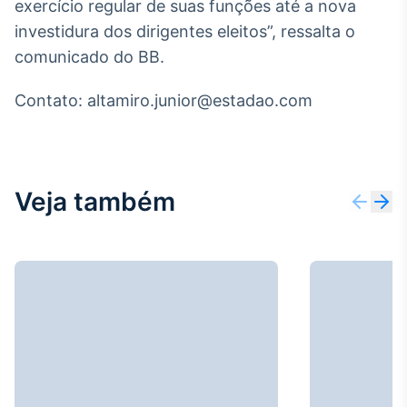
exercício regular de suas funções até a nova
IA
investidura dos dirigentes eleitos”, ressalta o
Em breve
comunicado do BB.
Contato: altamiro.junior@estadao.com
BroadFast
Em breve
Veja também
Gestão de
Investimentos
Em breve