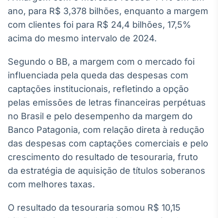
Broadcast
ano, para R$ 3,378 bilhões, enquanto a margem
White Label
com clientes foi para R$ 24,4 bilhões, 17,5%
Plataforma para
conteúdos
acima do mesmo intervalo de 2024.
personalizados
Soluções de Dados
e Conteúdos
Segundo o BB, a margem com o mercado foi
influenciada pela queda das despesas com
Broadcast
captações institucionais, refletindo a opção
OTC
pelas emissões de letras financeiras perpétuas
Plataforma para
negociação de
no Brasil e pelo desempenho da margem do
ativos
Banco Patagonia, com relação direta à redução
das despesas com captações comerciais e pelo
Broadcast
crescimento do resultado de tesouraria, fruto
Datafeed
da estratégia de aquisição de títulos soberanos
APIs para
com melhores taxas.
integração de
conteúdos e
dados
O resultado da tesouraria somou R$ 10,15