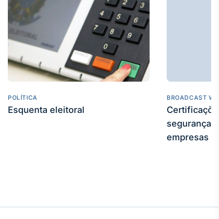
IA
Em breve
BroadFast
POLÍTICA
Em breve
BROADCAST WE
Esquenta eleitoral
Certificaçõ
segurança e
empresas
Gestão de
Investimentos
Em breve