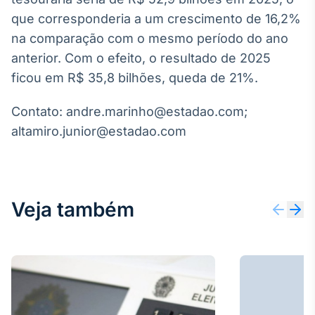
Broadcast
que corresponderia a um crescimento de 16,2%
Curadoria
na comparação com o mesmo período do ano
Curadoria de
anterior. Com o efeito, o resultado de 2025
conteúdos
noticiosos
Soluções de
ficou em R$ 35,8 bilhões, queda de 21%.
Tecnologia
Contato: andre.marinho@estadao.com;
Broadcast
altamiro.junior@estadao.com
Radar
Monitoramento
inteligente de
notícias e
conteúdos
Veja também
Broadcast
Fundos
A melhor
plataforma para
analisar fundos
de investimento
no Brasil