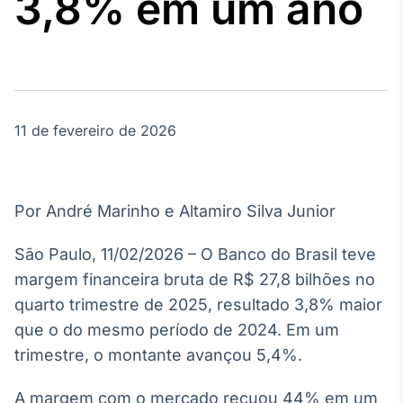
3,8% em um ano
Broadcast
Agro
Tudo sobre o
agronegócio
11 de fevereiro de 2026
Broadcast
Político
Os bastidores da
política em
Por André Marinho e Altamiro Silva Junior
tempo real
São Paulo, 11/02/2026 – O Banco do Brasil teve
Broadcast
margem financeira bruta de R$ 27,8 bilhões no
Energia
quarto trimestre de 2025, resultado 3,8% maior
O setor de
que o do mesmo período de 2024. Em um
energia elétrica
no Brasil
trimestre, o montante avançou 5,4%.
A margem com o mercado recuou 44% em um