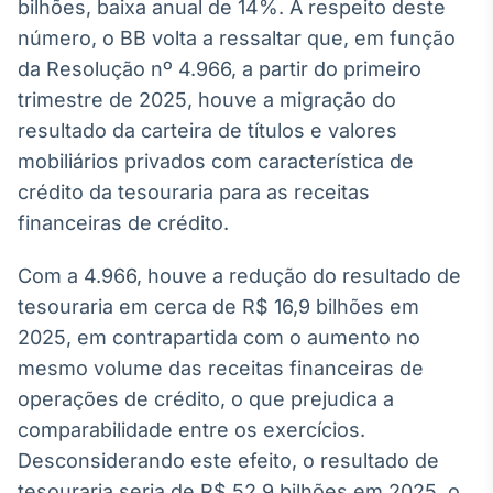
bilhões, baixa anual de 14%. A respeito deste
Broadcast
número, o BB volta a ressaltar que, em função
Ticker
da Resolução nº 4.966, a partir do primeiro
Cotações e
headlines de
trimestre de 2025, houve a migração do
notícias
resultado da carteira de títulos e valores
mobiliários privados com característica de
Broadcast
crédito da tesouraria para as receitas
Widgets
financeiras de crédito.
Componentes
para conteúdos e
Com a 4.966, houve a redução do resultado de
funcionalidades
tesouraria em cerca de R$ 16,9 bilhões em
2025, em contrapartida com o aumento no
Broadcast
mesmo volume das receitas financeiras de
Wallboard
operações de crédito, o que prejudica a
Conteúdos e
dados para
comparabilidade entre os exercícios.
displays e telas
Desconsiderando este efeito, o resultado de
tesouraria seria de R$ 52,9 bilhões em 2025, o