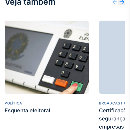
Veja também
Broadcast
Ticker
Cotações e
headlines de
notícias
Broadcast
Widgets
Componentes
para conteúdos e
funcionalidades
Broadcast
Wallboard
POLÍTICA
BROADCAST WE
Conteúdos e
Esquenta eleitoral
Certificaçõ
dados para
displays e telas
segurança e
empresas