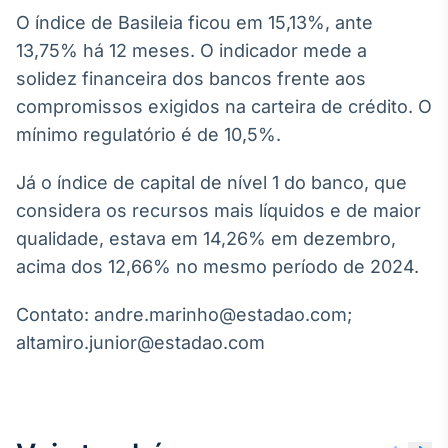
Broadcast
O índice de Basileia ficou em 15,13%, ante
White Label
13,75% há 12 meses. O indicador mede a
Plataforma para
conteúdos
solidez financeira dos bancos frente aos
personalizados
Soluções de Dados
compromissos exigidos na carteira de crédito. O
e Conteúdos
mínimo regulatório é de 10,5%.
Broadcast
Já o índice de capital de nível 1 do banco, que
OTC
considera os recursos mais líquidos e de maior
Plataforma para
negociação de
qualidade, estava em 14,26% em dezembro,
ativos
acima dos 12,66% no mesmo período de 2024.
Broadcast
Contato: andre.marinho@estadao.com;
Datafeed
altamiro.junior@estadao.com
APIs para
integração de
conteúdos e
dados