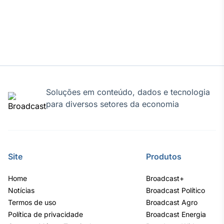
Broadcast
Curadoria
Curadoria de
conteúdos
noticiosos
Soluções de
Tecnologia
Broadcast
Soluções em conteúdo, dados e tecnologia
Radar
para diversos setores da economia
Monitoramento
inteligente de
notícias e
conteúdos
Site
Produtos
Broadcast
Fundos
Home
Broadcast+
A melhor
Notícias
Broadcast Político
plataforma para
Termos de uso
Broadcast Agro
analisar fundos
de investimento
Política de privacidade
Broadcast Energia
no Brasil