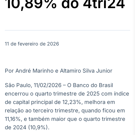
10,89% do 4tri24
Broadcast
Agro
Tudo sobre o
agronegócio
11 de fevereiro de 2026
Broadcast
Político
Os bastidores da
política em
Por André Marinho e Altamiro Silva Junior
tempo real
São Paulo, 11/02/2026 – O Banco do Brasil
Broadcast
encerrou o quarto trimestre de 2025 com índice
Energia
de capital principal de 12,23%, melhora em
O setor de
relação ao terceiro trimestre, quando ficou em
energia elétrica
no Brasil
11,16%, e também maior que o quarto trimestre
de 2024 (10,9%).