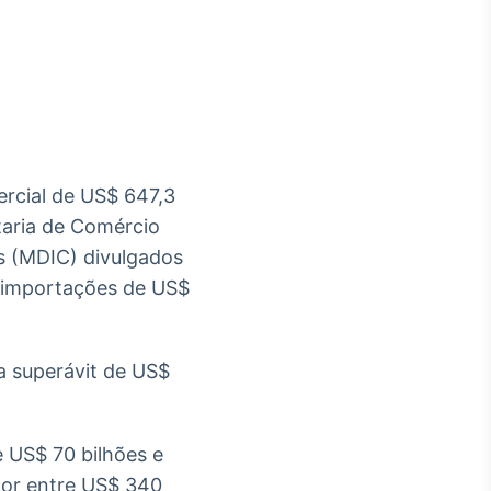
Crédito
Em breve
mercial de US$ 647,3
taria de Comércio
os (MDIC) divulgados
e importações de US$
a superávit de US$
.
e US$ 70 bilhões e
lor entre US$ 340