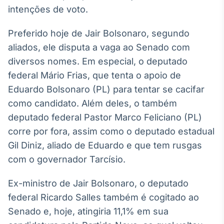
intenções de voto.
IA
Em breve
Preferido hoje de Jair Bolsonaro, segundo
aliados, ele disputa a vaga ao Senado com
diversos nomes. Em especial, o deputado
federal Mário Frias, que tenta o apoio de
BroadFast
Eduardo Bolsonaro (PL) para tentar se cacifar
Em breve
como candidato. Além deles, o também
deputado federal Pastor Marco Feliciano (PL)
corre por fora, assim como o deputado estadual
Gil Diniz, aliado de Eduardo e que tem rusgas
com o governador Tarcísio.
Gestão de
Investimentos
Ex-ministro de Jair Bolsonaro, o deputado
Em breve
federal Ricardo Salles também é cogitado ao
Senado e, hoje, atingiria 11,1% em sua