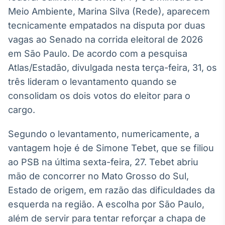
Broadcast
Meio Ambiente, Marina Silva (Rede), aparecem
White Label
tecnicamente empatados na disputa por duas
Plataforma para
conteúdos
vagas ao Senado na corrida eleitoral de 2026
personalizados
Soluções de Dados
em São Paulo. De acordo com a pesquisa
e Conteúdos
Atlas/Estadão, divulgada nesta terça-feira, 31, os
três lideram o levantamento quando se
Broadcast
OTC
consolidam os dois votos do eleitor para o
Plataforma para
cargo.
negociação de
ativos
Segundo o levantamento, numericamente, a
vantagem hoje é de Simone Tebet, que se filiou
Broadcast
ao PSB na última sexta-feira, 27. Tebet abriu
Datafeed
mão de concorrer no Mato Grosso do Sul,
APIs para
Estado de origem, em razão das dificuldades da
integração de
conteúdos e
esquerda na região. A escolha por São Paulo,
dados
além de servir para tentar reforçar a chapa de