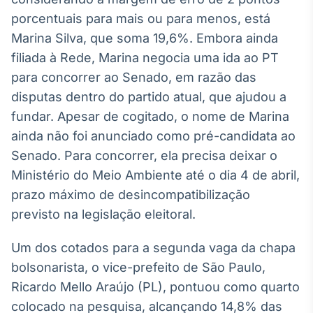
Broadcast
porcentuais para mais ou para menos, está
Curadoria
Marina Silva, que soma 19,6%. Embora ainda
Curadoria de
filiada à Rede, Marina negocia uma ida ao PT
conteúdos
noticiosos
Soluções de
para concorrer ao Senado, em razão das
Tecnologia
disputas dentro do partido atual, que ajudou a
fundar. Apesar de cogitado, o nome de Marina
Broadcast
ainda não foi anunciado como pré-candidata ao
Radar
Senado. Para concorrer, ela precisa deixar o
Monitoramento
inteligente de
Ministério do Meio Ambiente até o dia 4 de abril,
notícias e
prazo máximo de desincompatibilização
conteúdos
previsto na legislação eleitoral.
Broadcast
Fundos
Um dos cotados para a segunda vaga da chapa
A melhor
bolsonarista, o vice-prefeito de São Paulo,
plataforma para
Ricardo Mello Araújo (PL), pontuou como quarto
analisar fundos
de investimento
colocado na pesquisa, alcançando 14,8% das
no Brasil