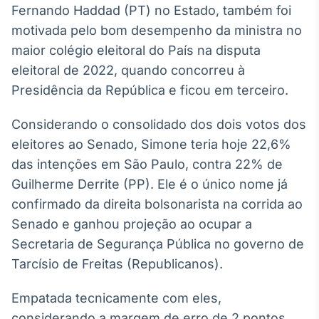
Fernando Haddad (PT) no Estado, também foi
Broadcast
Ticker
motivada pelo bom desempenho da ministra no
Cotações e
maior colégio eleitoral do País na disputa
headlines de
eleitoral de 2022, quando concorreu à
notícias
Presidência da República e ficou em terceiro.
Broadcast
Considerando o consolidado dos dois votos dos
Widgets
eleitores ao Senado, Simone teria hoje 22,6%
Componentes
das intenções em São Paulo, contra 22% de
para conteúdos e
funcionalidades
Guilherme Derrite (PP). Ele é o único nome já
confirmado da direita bolsonarista na corrida ao
Senado e ganhou projeção ao ocupar a
Broadcast
Wallboard
Secretaria de Segurança Pública no governo de
Conteúdos e
Tarcísio de Freitas (Republicanos).
dados para
displays e telas
Empatada tecnicamente com eles,
considerando a margem de erro de 2 pontos