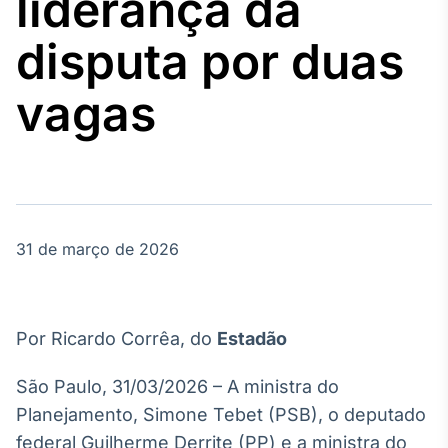
liderança da
Broadcast
Agro
disputa por duas
Tudo sobre o
agronegócio
vagas
Broadcast
Político
Os bastidores da
política em
tempo real
31 de março de 2026
Broadcast
Energia
Por Ricardo Corrêa, do
Estadão
O setor de
energia elétrica
São Paulo, 31/03/2026 – A ministra do
no Brasil
Planejamento, Simone Tebet (PSB), o deputado
federal Guilherme Derrite (PP) e a ministra do