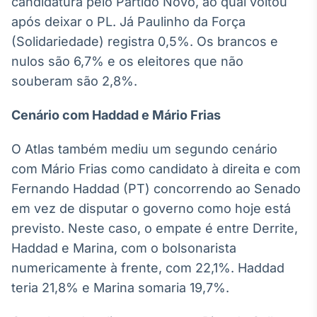
candidatura pelo Partido Novo, ao qual voltou
Tokenização
após deixar o PL. Já Paulinho da Força
de ativos
(Solidariedade) registra 0,5%. Os brancos e
Em breve
nulos são 6,7% e os eleitores que não
souberam são 2,8%.
Cenário com Haddad e Mário Frias
Crédito
Em breve
O Atlas também mediu um segundo cenário
com Mário Frias como candidato à direita e com
Fernando Haddad (PT) concorrendo ao Senado
em vez de disputar o governo como hoje está
previsto. Neste caso, o empate é entre Derrite,
Haddad e Marina, com o bolsonarista
numericamente à frente, com 22,1%. Haddad
teria 21,8% e Marina somaria 19,7%.