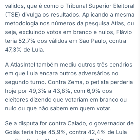
válidos, que é como o Tribunal Superior Eleitoral
Tokenização
(TSE) divulga os resultados. Aplicando a mesma
de ativos
metodologia nos números da pesquisa Atlas, ou
Em breve
seja, excluindo votos em branco e nulos, Flávio
teria 52,7% dos válidos em São Paulo, contra
47,3% de Lula.
Crédito
Em breve
A AtlasIntel também mediu outros três cenários
em que Lula encara outros adversários no
segundo turno. Contra Zema, o petista perderia
hoje por 49,3% a 43,8%, com 6,9% dos
eleitores dizendo que votariam em branco ou
nulo ou que não sabem em quem votar.
Se a disputa for contra Caiado, o governador de
Goiás teria hoje 45,9%, contra 42,4% de Lula