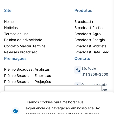
Site
Produtos
Home
Broadcast+
Notícias
Broadcast Político
Termos de uso
Broadcast Agro
Política de privacidade
Broadcast Energia
Contrato Máster Terminal
Broadcast Widgets
Releases Broadcast
Broadcast Data Feed
Premiações
Contato
São Paulo
Prêmio Broadcast Analistas
(11) 3856-3500
Prêmio Broadcast Empresas
Prêmio Broadcast Projeções
Outras localidades
0800.011.3000
Utilizamos cookies para oferecer melhor
experiência, melhorar o desempenho, analisar
Usamos cookies para melhorar sua
como você interage em nosso site e
experiência de navegação em nosso site. Ao
personalizar conteúdo. Ao utilizar este site, você
Av. Eng. Caetano Álvares, 55 - 3º e