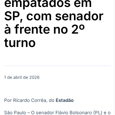
empatados em
Broadcast
Agro
SP, com senador
Tudo sobre o
agronegócio
à frente no 2º
turno
Broadcast
Político
Os bastidores da
política em
tempo real
1 de abril de 2026
Broadcast
Energia
O setor de
energia elétrica
no Brasil
Por Ricardo Corrêa, do
Estadão
São Paulo – O senador Flávio Bolsonaro (PL) e o