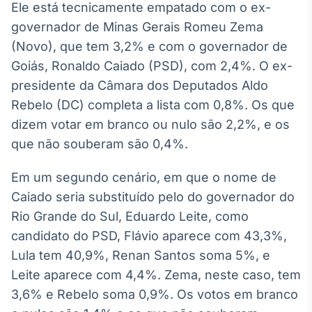
Ele está tecnicamente empatado com o ex-
Broadcast
governador de Minas Gerais Romeu Zema
Ticker
Cotações e
(Novo), que tem 3,2% e com o governador de
headlines de
Goiás, Ronaldo Caiado (PSD), com 2,4%. O ex-
notícias
presidente da Câmara dos Deputados Aldo
Rebelo (DC) completa a lista com 0,8%. Os que
Broadcast
dizem votar em branco ou nulo são 2,2%, e os
Widgets
que não souberam são 0,4%.
Componentes
para conteúdos e
funcionalidades
Em um segundo cenário, em que o nome de
Caiado seria substituído pelo do governador do
Rio Grande do Sul, Eduardo Leite, como
Broadcast
candidato do PSD, Flávio aparece com 43,3%,
Wallboard
Conteúdos e
Lula tem 40,9%, Renan Santos soma 5%, e
dados para
Leite aparece com 4,4%. Zema, neste caso, tem
displays e telas
3,6% e Rebelo soma 0,9%. Os votos em branco