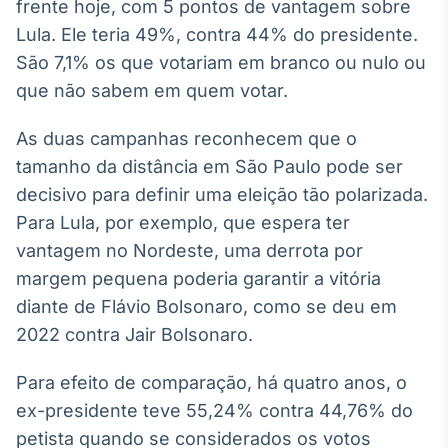
frente hoje, com 5 pontos de vantagem sobre
IA
Lula. Ele teria 49%, contra 44% do presidente.
Em breve
São 7,1% os que votariam em branco ou nulo ou
que não sabem em quem votar.
As duas campanhas reconhecem que o
tamanho da distância em São Paulo pode ser
BroadFast
decisivo para definir uma eleição tão polarizada.
Em breve
Para Lula, por exemplo, que espera ter
vantagem no Nordeste, uma derrota por
margem pequena poderia garantir a vitória
diante de Flávio Bolsonaro, como se deu em
Gestão de
2022 contra Jair Bolsonaro.
Investimentos
Em breve
Para efeito de comparação, há quatro anos, o
ex-presidente teve 55,24% contra 44,76% do
petista quando se considerados os votos