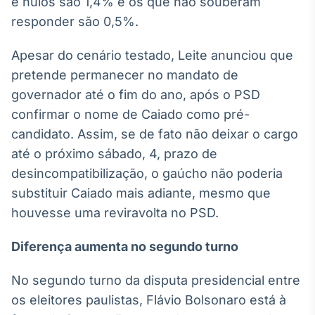
e nulos são 1,4% e os que não souberam
Broadcast
responder são 0,5%.
Curadoria
Curadoria de
Apesar do cenário testado, Leite anunciou que
conteúdos
noticiosos
pretende permanecer no mandato de
Soluções de
governador até o fim do ano, após o PSD
Tecnologia
confirmar o nome de Caiado como pré-
Broadcast
candidato. Assim, se de fato não deixar o cargo
Radar
até o próximo sábado, 4, prazo de
Monitoramento
inteligente de
desincompatibilização, o gaúcho não poderia
notícias e
substituir Caiado mais adiante, mesmo que
conteúdos
houvesse uma reviravolta no PSD.
Broadcast
Fundos
Diferença aumenta no segundo turno
A melhor
plataforma para
No segundo turno da disputa presidencial entre
analisar fundos
os eleitores paulistas, Flávio Bolsonaro está à
de investimento
no Brasil