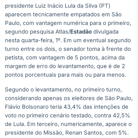
Broadcast
presidente Luiz Inácio Lula da Silva (PT)
White Label
aparecem tecnicamente empatados em São
Plataforma para
conteúdos
Paulo, com vantagem numérica para o primeiro,
personalizados
Soluções de Dados
segundo pesquisa Atlas/
Estadão
divulgada
e Conteúdos
nesta quarta-feira, 1º. Em um eventual segundo
turno entre os dois, o senador toma à frente do
Broadcast
petista, com vantagem de 5 pontos, acima da
OTC
Plataforma para
margem de erro do levantamento, que é de 2
negociação de
pontos porcentuais para mais ou para menos.
ativos
Segundo o levantamento, no primeiro turno,
Broadcast
considerando apenas os eleitores de São Paulo,
Datafeed
Flávio Bolsonaro teria 43,4% das intenções de
APIs para
voto no primeiro cenário testado, contra 42,5%
integração de
conteúdos e
de Lula. Em terceiro, numericamente, aparece o
dados
presidente do Missão, Renan Santos, com 5%.