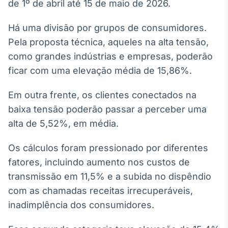
Broadcast
de 1º de abril até 15 de maio de 2026.
White Label
Há uma divisão por grupos de consumidores.
Plataforma para
conteúdos
Pela proposta técnica, aqueles na alta tensão,
personalizados
Soluções de Dados
como grandes indústrias e empresas, poderão
e Conteúdos
ficar com uma elevação média de 15,86%.
Broadcast
Em outra frente, os clientes conectados na
OTC
Plataforma para
baixa tensão poderão passar a perceber uma
negociação de
alta de 5,52%, em média.
ativos
Os cálculos foram pressionado por diferentes
Broadcast
fatores, incluindo aumento nos custos de
Datafeed
transmissão em 11,5% e a subida no dispêndio
APIs para
com as chamadas receitas irrecuperáveis,
integração de
conteúdos e
inadimplência dos consumidores.
dados