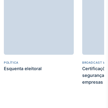
Broadcast
Curadoria
Curadoria de
conteúdos
noticiosos
Soluções de
Tecnologia
Broadcast
Radar
Monitoramento
inteligente de
notícias e
POLÍTICA
BROADCAST WE
conteúdos
Esquenta eleitoral
Certificaçõ
segurança e
Broadcast
empresas
Fundos
A melhor
plataforma para
analisar fundos
de investimento
no Brasil