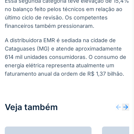
Essa segunda categoria teve elevação de 15,4%
Broadcast
no balanço feito pelos técnicos em relação ao
Ticker
último ciclo de revisão. Os competentes
Cotações e
headlines de
financeiros também pressionaram.
notícias
A distribuidora EMR é sediada na cidade de
Cataguases (MG) e atende aproximadamente
Broadcast
Widgets
614 mil unidades consumidoras. O consumo de
Componentes
energia elétrica representa atualmente um
para conteúdos e
faturamento anual da ordem de R$ 1,37 bilhão.
funcionalidades
Broadcast
Wallboard
Veja também
Conteúdos e
dados para
displays e telas