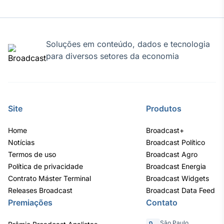
IA
Em breve
Soluções em conteúdo, dados e tecnologia
para diversos setores da economia
BroadFast
Em breve
Site
Produtos
Home
Broadcast+
Notícias
Broadcast Político
Termos de uso
Broadcast Agro
Gestão de
Política de privacidade
Broadcast Energia
Investimentos
Contrato Máster Terminal
Broadcast Widgets
Em breve
Releases Broadcast
Broadcast Data Feed
Premiações
Contato
São Paulo