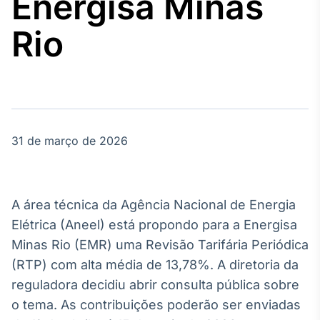
Energisa Minas
Broadcast
Agro
Rio
Tudo sobre o
agronegócio
Broadcast
Político
31 de março de 2026
Os bastidores da
política em
tempo real
A área técnica da Agência Nacional de Energia
Broadcast
Elétrica (Aneel) está propondo para a Energisa
Energia
Minas Rio (EMR) uma Revisão Tarifária Periódica
O setor de
(RTP) com alta média de 13,78%. A diretoria da
energia elétrica
no Brasil
reguladora decidiu abrir consulta pública sobre
o tema. As contribuições poderão ser enviadas