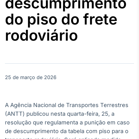
descumprimento
Broadcast
Agro
do piso do frete
Tudo sobre o
agronegócio
rodoviário
Broadcast
Político
Os bastidores da
política em
tempo real
25 de março de 2026
Broadcast
Energia
A Agência Nacional de Transportes Terrestres
O setor de
(ANTT) publicou nesta quarta-feira, 25, a
energia elétrica
no Brasil
resolução que regulamenta a punição em caso
de descumprimento da tabela com piso para o