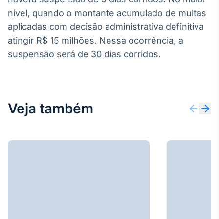
Broadcast
nível, quando o montante acumulado de multas
Curadoria
aplicadas com decisão administrativa definitiva
Curadoria de
atingir R$ 15 milhões. Nessa ocorrência, a
conteúdos
noticiosos
Soluções de
suspensão será de 30 dias corridos.
Tecnologia
Broadcast
Radar
Veja também
Monitoramento
inteligente de
notícias e
conteúdos
Broadcast
Fundos
A melhor
plataforma para
analisar fundos
de investimento
no Brasil