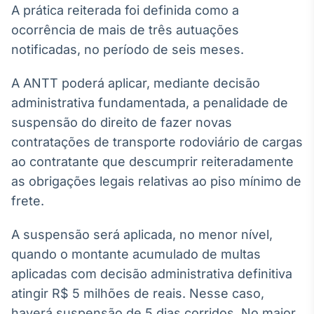
A prática reiterada foi definida como a
Broadcast
Ticker
ocorrência de mais de três autuações
Cotações e
notificadas, no período de seis meses.
headlines de
notícias
A ANTT poderá aplicar, mediante decisão
administrativa fundamentada, a penalidade de
Broadcast
suspensão do direito de fazer novas
Widgets
contratações de transporte rodoviário de cargas
Componentes
ao contratante que descumprir reiteradamente
para conteúdos e
funcionalidades
as obrigações legais relativas ao piso mínimo de
frete.
Broadcast
A suspensão será aplicada, no menor nível,
Wallboard
quando o montante acumulado de multas
Conteúdos e
dados para
aplicadas com decisão administrativa definitiva
displays e telas
atingir R$ 5 milhões de reais. Nesse caso,
haverá suspensão de 5 dias corridos. No maior