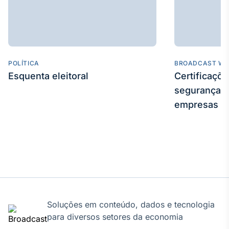
IA
Em breve
POLÍTICA
BROADCAST WE
Esquenta eleitoral
Certificaçõ
BroadFast
segurança e
Em breve
empresas
Gestão de
Investimentos
Em breve
Soluções em conteúdo, dados e tecnologia
para diversos setores da economia