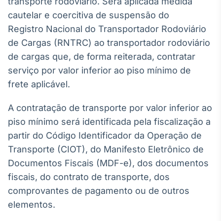
transporte rodoviário. Será aplicada medida
Broadcast
White Label
cautelar e coercitiva de suspensão do
Plataforma para
Registro Nacional do Transportador Rodoviário
conteúdos
de Cargas (RNTRC) ao transportador rodoviário
personalizados
Soluções de Dados
de cargas que, de forma reiterada, contratar
e Conteúdos
serviço por valor inferior ao piso mínimo de
Broadcast
frete aplicável.
OTC
Plataforma para
A contratação de transporte por valor inferior ao
negociação de
piso mínimo será identificada pela fiscalização a
ativos
partir do Código Identificador da Operação de
Transporte (CIOT), do Manifesto Eletrônico de
Broadcast
Documentos Fiscais (MDF-e), dos documentos
Datafeed
fiscais, do contrato de transporte, dos
APIs para
integração de
comprovantes de pagamento ou de outros
conteúdos e
elementos.
dados