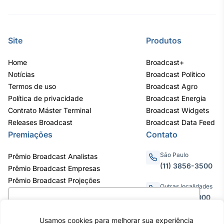
Tokenização
de ativos
Em breve
Site
Produtos
Home
Broadcast+
Notícias
Broadcast Político
Termos de uso
Broadcast Agro
Crédito
Política de privacidade
Broadcast Energia
Em breve
Contrato Máster Terminal
Broadcast Widgets
Releases Broadcast
Broadcast Data Feed
Premiações
Contato
São Paulo
Prêmio Broadcast Analistas
(11) 3856-3500
Prêmio Broadcast Empresas
Prêmio Broadcast Projeções
Outras localidades
0800.011.3000
Utilizamos cookies para oferecer melhor
experiência, melhorar o desempenho, analisar
Usamos cookies para melhorar sua experiência