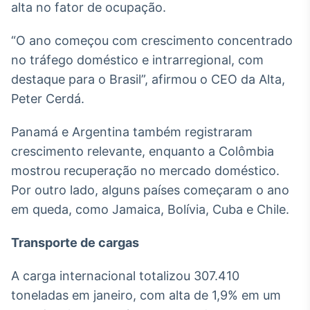
alta no fator de ocupação.
Broadcast
Ticker
“O ano começou com crescimento concentrado
Cotações e
headlines de
no tráfego doméstico e intrarregional, com
notícias
destaque para o Brasil”, afirmou o CEO da Alta,
Peter Cerdá.
Broadcast
Widgets
Panamá e Argentina também registraram
Componentes
crescimento relevante, enquanto a Colômbia
para conteúdos e
mostrou recuperação no mercado doméstico.
funcionalidades
Por outro lado, alguns países começaram o ano
em queda, como Jamaica, Bolívia, Cuba e Chile.
Broadcast
Wallboard
Transporte de cargas
Conteúdos e
dados para
A carga internacional totalizou 307.410
displays e telas
toneladas em janeiro, com alta de 1,9% em um