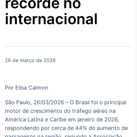
recorde no
Broadcast
Agro
internacional
Tudo sobre o
agronegócio
Broadcast
Político
26 de março de 2026
Os bastidores da
política em tempo
real
Por Elisa Calmon
Broadcast
Energia
São Paulo, 26/03/2026 – O Brasil foi o principal
O setor de
motor de crescimento do tráfego aéreo na
energia elétrica
no Brasil
América Latina e Caribe em janeiro de 2026,
respondendo por cerca de 44% do aumento de
passageiros na região, segundo a Associação