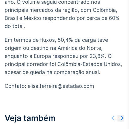
ano. O volume seguiu concentrado nos
Broadcast
principais mercados da região, com Colômbia,
Curadoria
Brasil e México respondendo por cerca de 60%
Curadoria de
conteúdos
do total.
noticiosos
Soluções de
Tecnologia
Em termos de fluxos, 50,4% da carga teve
origem ou destino na América do Norte,
Broadcast
enquanto a Europa respondeu por 23,8%. O
Radar
principal corredor foi Colômbia-Estados Unidos,
Monitoramento
inteligente de
apesar de queda na comparação anual.
notícias e
conteúdos
Contato: elisa.ferreira@estadao.com
Broadcast
Fundos
A melhor
plataforma para
Veja também
analisar fundos
de investimento
no Brasil