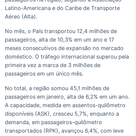
Broadcast
Latino-Americana e do Caribe de Transporte
White Label
Aéreo (Alta).
Plataforma para
conteúdos
personalizados
Soluções de Dados
No mês, o País transportou 12,4 milhões de
e Conteúdos
passageiros, alta de 10,3% em um ano e 17
meses consecutivos de expansão no mercado
Broadcast
doméstico. O tráfego internacional superou pela
OTC
Plataforma para
primeira vez a marca de 3 milhões de
negociação de
passageiros em um único mês.
ativos
No total, a região somou 45,1 milhões de
Broadcast
passageiros em janeiro, alta de 6,2% em um ano.
Datafeed
A capacidade, medida em assentos-quilômetro
APIs para
disponíveis (ASK), cresceu 5,7%, enquanto a
integração de
conteúdos e
demanda, em passageiros-quilômetro
dados
transportados (RPK), avançou 6,4%, com leve