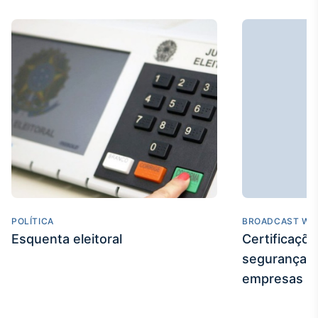
IA
Em breve
BroadFast
Em breve
POLÍTICA
BROADCAST WE
Gestão de
Esquenta eleitoral
Certificaçõ
Investimentos
segurança e
Em breve
empresas