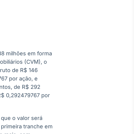
Crédito
Em breve
438 milhões em forma
biliários (CVM), o
bruto de R$ 146
67 por ação, e
entos, de R$ 292
R$ 0,292479767 por
que o valor será
a primeira tranche em