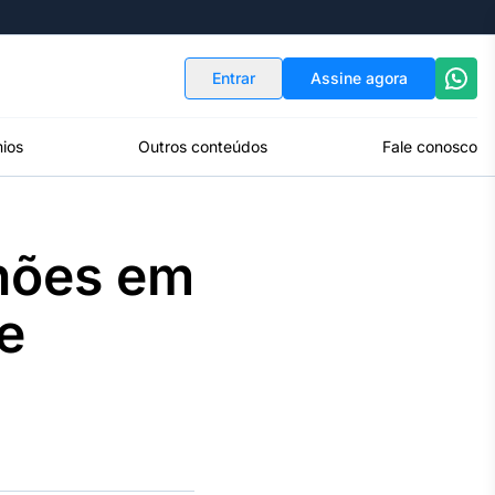
Indicadores
Conversor de Moedas
Entrar
Assine agora
ios
Outros conteúdos
Fale conosco
lhões em
 e