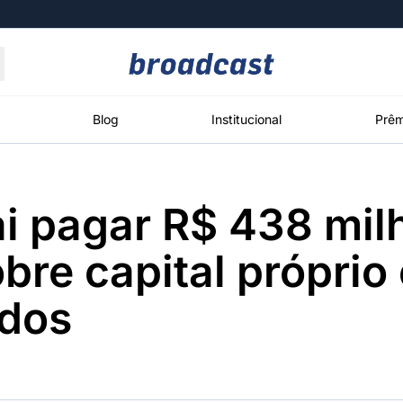
Moedas
Commodities
Blog
Institucional
Prêm
ai pagar R$ 438 mi
roadcast
Content
ções
Broadcast
Broadcast
Broadcast
obre capital próprio
Político
Energia
White Label
Os bastidores da
O setor de
Plataforma para
ndos
política em
energia elétrica
conteúdos
tempo real
no Brasil
personalizados
Broadcast
Broadcast
Broadcast
Broadcast