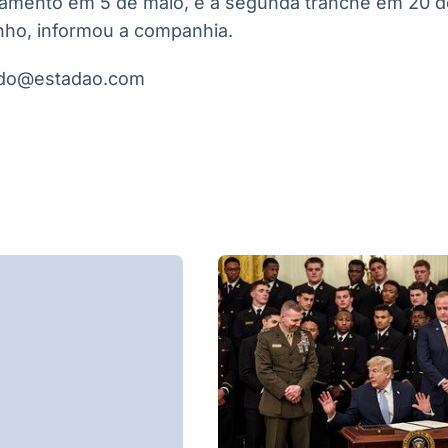
gamento em 5 de maio, e a segunda tranche em 20 
nho, informou a companhia.
ado@estadao.com