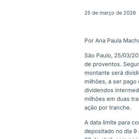
OTC
Datafeed
Plataforma para
APIs para
25 de março de 2026
negociação de
integração de
ativos
conteúdos e
Soluções de
dados
Tecnologia
Por Ana Paula Mach
Broadcast
Broadcast
Radar
Fundos
São Paulo, 25/03/20
Monitoramento
A melhor
de proventos. Segun
inteligente de
plataforma para
notícias e
analisar fundos
montante será dividi
conteúdos
de investimento
milhões, a ser pago
no Brasil
dividendos intermed
milhões em duas tr
ação por tranche.
A data limite para 
depositado no dia 9 