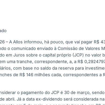
Ticker
Widgets
Wallboard
Curadoria
Cotações e
Componentes
Conteúdos e
Curadoria de
headlines de
para conteúdos e
dados para
conteúdos
notícias
funcionalidades
displays e telas
noticiosos
ado
IA
BroadFast
Gestão de
Tokenização
Investimentos
de ativos
Em breve
Em breve
26 – A Allos informou, há pouco, que vai pagar R$ 
Em breve
Em breve
do o comunicado enviado à Comissão de Valores Mo
do em Juros sobre o capital próprio (JCP) no valor 
 em uma tranche, correspondente, a, a R$ 0,2924797
iários, com base no saldo da reserva para investim
anches de R$ 146 milhões cada, correspondentes a 
considerar o pagamento do JCP é 30 de março, sendo 
de abril. Já a data ex-dividendo será considerada n