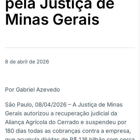
pela Justiça de
Broadcast
Agro
Minas Gerais
Tudo sobre o
agronegócio
Broadcast
Político
8 de abril de 2026
Os bastidores da
política em
tempo real
Por Gabriel Azevedo
Broadcast
Energia
São Paulo, 08/04/2026 – A Justiça de Minas
O setor de
Gerais autorizou a recuperação judicial da
energia elétrica
no Brasil
Aliança Agrícola do Cerrado e suspendeu por
180 dias todas as cobranças contra a empresa,
que acumula dívidas de R$ 1,16 bilhão com cerca