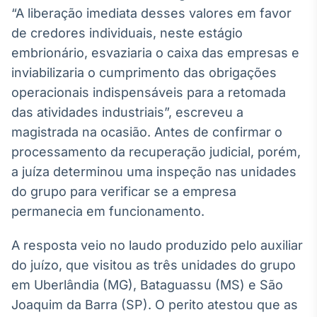
Broadcast
“A liberação imediata desses valores em favor
Ticker
de credores individuais, neste estágio
Cotações e
embrionário, esvaziaria o caixa das empresas e
headlines de
notícias
inviabilizaria o cumprimento das obrigações
operacionais indispensáveis para a retomada
das atividades industriais”, escreveu a
Broadcast
magistrada na ocasião. Antes de confirmar o
Widgets
processamento da recuperação judicial, porém,
Componentes
para conteúdos e
a juíza determinou uma inspeção nas unidades
funcionalidades
do grupo para verificar se a empresa
permanecia em funcionamento.
Broadcast
Wallboard
A resposta veio no laudo produzido pelo auxiliar
Conteúdos e
do juízo, que visitou as três unidades do grupo
dados para
displays e telas
em Uberlândia (MG), Bataguassu (MS) e São
Joaquim da Barra (SP). O perito atestou que as