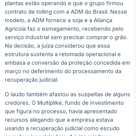
plantas estão operando e que o grupo firmou
Broadcast
contrato de tolling com a ADM do Brasil. Nesse
Curadoria
modelo, a ADM fornece a soja e a Aliança
Curadoria de
conteúdos
Agrícola faz o esmagamento, recebendo pelo
noticiosos
Soluções de
serviço industrial sem precisar comprar o grão.
Tecnologia
Na decisão, a juíza considerou que essa
Broadcast
estrutura sustenta a retomada operacional e
Radar
embasa a conversão da proteção concedida em
Monitoramento
março no deferimento do processamento da
inteligente de
notícias e
recuperação judicial.
conteúdos
O laudo também afastou as suspeitas de alguns
Broadcast
credores. O Multiplike, fundo de investimento
Fundos
que figura no processo, havia apresentado
A melhor
plataforma para
recursos alegando que a empresa estava
analisar fundos
usando a recuperação judicial como escudo
de investimento
no Brasil