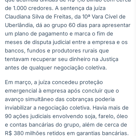
Broadcast
de 1.000 credores. A sentença da juíza
White Label
Claudiana Silva de Freitas, da 10ª Vara Cível de
Plataforma para
conteúdos
Uberlândia, dá ao grupo 60 dias para apresentar
personalizados
Soluções de Dados
um plano de pagamento e marca o fim de
e Conteúdos
meses de disputa judicial entre a empresa e os
Broadcast
bancos, fundos e produtores rurais que
OTC
tentavam recuperar seu dinheiro na Justiça
Plataforma para
antes de qualquer negociação coletiva.
negociação de
ativos
Em março, a juíza concedeu proteção
emergencial à empresa após concluir que o
Broadcast
avanço simultâneo das cobranças poderia
Datafeed
inviabilizar a negociação coletiva. Havia mais de
APIs para
integração de
90 ações judiciais envolvendo soja, farelo, óleo
conteúdos e
e contas bancárias do grupo, além de cerca de
dados
R$ 380 milhões retidos em garantias bancárias.