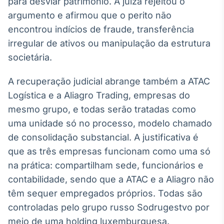
para desviar patrimônio. A juíza rejeitou o
IA
argumento e afirmou que o perito não
Em breve
encontrou indícios de fraude, transferência
irregular de ativos ou manipulação da estrutura
societária.
A recuperação judicial abrange também a ATAC
BroadFast
Logística e a Aliagro Trading, empresas do
Em breve
mesmo grupo, e todas serão tratadas como
uma unidade só no processo, modelo chamado
de consolidação substancial. A justificativa é
que as três empresas funcionam como uma só
Gestão de
na prática: compartilham sede, funcionários e
Investimentos
contabilidade, sendo que a ATAC e a Aliagro não
Em breve
têm sequer empregados próprios. Todas são
controladas pelo grupo russo Sodrugestvo por
meio de uma holding luxemburguesa.